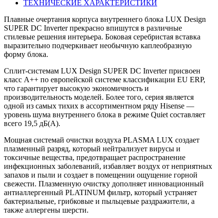
ТЕХНИЧЕСКИЕ ХАРАКТЕРИСТИКИ
Плавные очертания корпуса внутреннего блока LUX Design
SUPER DC Inverter прекрасно впишутся в различные
стилевые решения интерьера. Боковая серебристая вставка
выразительно подчеркивает необычную каплеобразную
форму блока.
Сплит-системам LUX Design SUPER DC Inverter присвоен
класс А++ по европейской системе классификации EU ERP,
что гарантирует высокую экономичность и
производительность моделей. Более того, серия является
одной из самых тихих в ассортиментном ряду Hisense —
уровень шума внутреннего блока в режиме Quiet составляет
всего 19,5 дБ(А).
Мощная системай очистки воздуха PLASMA LUX создает
плазменный разряд, который нейтрализует вирусы и
токсичные вещества, предотвращает распространение
инфекционных заболеваний, избавляет воздух от неприятных
запахов и пыли и создает в помещении ощущение горной
свежести. Плазменную очистку дополняет инновационный
антиаллергенный PLATINUM фильтр, который устраняет
бактериальные, грибковые и пыльцевые раздражители, а
также аллергены шерсти.