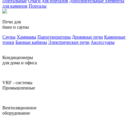
Портальные
Очаги для порталов
Дополнительные элементы
для каминов
Порталы
Печи для
бани и сауны
Сауны
Хаммамы
Парогенераторы
Дровяные печи
Каминные
топки
Банные кабины
Электрические печи
Аксессуары
Кондиционеры
для дома и офиса
VRF - системы
Промышленные
Вентиляционное
оборудование