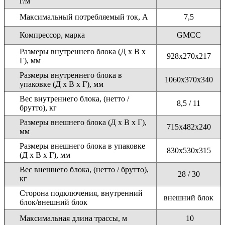
г/м
Максимальный потребляемый ток, А
7,5
Компрессор, марка
GMCC
Размеры внутреннего блока (Д x В x
928x270x217
Г), мм
Размеры внутреннего блока в
1060x370x340
упаковке (Д x В x Г), мм
Вес внутреннего блока, (нетто /
8,5 / 11
брутто), кг
Размеры внешнего блока (Д x В x Г),
715x482x240
мм
Размеры внешнего блока в упаковке
830x530x315
(Д x В x Г), мм
Вес внешнего блока, (нетто / брутто),
28 / 30
кг
Сторона подключения, внутренний
внешний блок
блок/внешний блок
Максимальная длина трассы, м
10