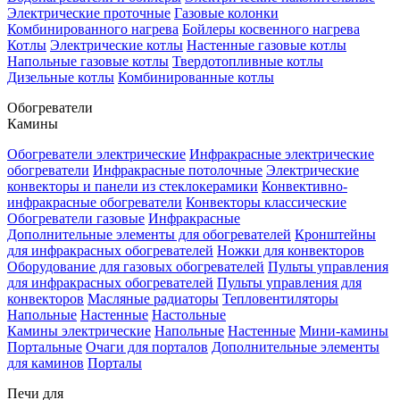
Электрические проточные
Газовые колонки
Комбинированного нагрева
Бойлеры косвенного нагрева
Котлы
Электрические котлы
Настенные газовые котлы
Напольные газовые котлы
Твердотопливные котлы
Дизельные котлы
Комбинированные котлы
Обогреватели
Камины
Обогреватели электрические
Инфракрасные электрические
обогреватели
Инфракрасные потолочные
Электрические
конвекторы и панели из стеклокерамики
Конвективно-
инфракрасные обогреватели
Конвекторы классические
Обогреватели газовые
Инфракрасные
Дополнительные элементы для обогревателей
Кронштейны
для инфракрасных обогревателей
Ножки для конвекторов
Оборудование для газовых обогревателей
Пульты управления
для инфракрасных обогревателей
Пульты управления для
конвекторов
Масляные радиаторы
Тепловентиляторы
Напольные
Настенные
Настольные
Камины электрические
Напольные
Настенные
Мини-камины
Портальные
Очаги для порталов
Дополнительные элементы
для каминов
Порталы
Печи для