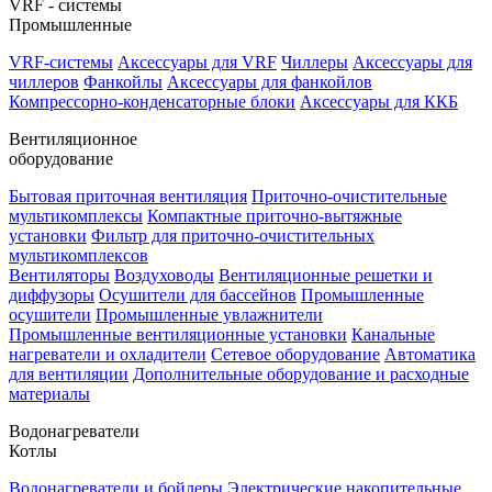
VRF - системы
Промышленные
VRF-системы
Аксессуары для VRF
Чиллеры
Аксессуары для
чиллеров
Фанкойлы
Аксессуары для фанкойлов
Компрессорно-конденсаторные блоки
Аксессуары для ККБ
Вентиляционное
оборудование
Бытовая приточная вентиляция
Приточно-очистительные
мультикомплексы
Компактные приточно-вытяжные
установки
Фильтр для приточно-очистительных
мультикомплексов
Вентиляторы
Воздуховоды
Вентиляционные решетки и
диффузоры
Осушители для бассейнов
Промышленные
осушители
Промышленные увлажнители
Промышленные вентиляционные установки
Канальные
нагреватели и охладители
Сетевое оборудование
Автоматика
для вентиляции
Дополнительные оборудование и расходные
материалы
Водонагреватели
Котлы
Водонагреватели и бойлеры
Электрические накопительные