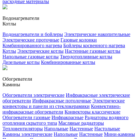
расходные материалы
Водонагреватели
Котлы
Водонагреватели и бойлеры
Электрические накопительные
Электрические проточные
Газовые колонки
Комбинированного нагрева
Бойлеры косвенного нагрева
Котлы
Электрические котлы
Настенные газовые котлы
Напольные газовые котлы
Твердотопливные котлы
Дизельные котлы
Комбинированные котлы
Обогреватели
Камины
Обогреватели электрические
Инфракрасные электрические
обогреватели
Инфракрасные потолочные
Электрические
конвекторы и панели из стеклокерамики
Конвективно-
инфракрасные обогреватели
Конвекторы классические
Обогреватели газовые
Инфракрасные
Радиаторы водяного
отопления скрытого типа
Масляные радиаторы
Тепловентиляторы
Напольные
Настенные
Настольные
Камины электрические
Напольные
Настенные
Мини-камины