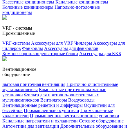
Кассетные кондиционеры
Канальные кондиционеры
Колонные кондиционеры
Напольно-потолочные
кондиционеры
VRF - системы
Промышленные
VRF-системы
Аксессуары для VRF
Чиллеры
Аксессуары для
чиллеров
Фанкойлы
Аксессуары для фанкойлов
Компрессорно-конденсаторные блоки
Аксессуары для ККБ
Вентиляционное
оборудование
Бытовая приточная вентиляция
Приточно-очистительные
мультикомплексы
Компактные приточно-вытяжные
установки
Фильтр для приточно-очистительных
мультикомплексов
Вентиляторы
Воздуховоды
Вентиляционные решетки и диффузоры
Осушители для
бассейнов
Промышленные осушители
Промышленные
увлажнители
Промышленные вентиляционные установки
Канальные нагреватели и охладители
Сетевое оборудование
Автоматика для вентиляции
Дополнительные оборудование и