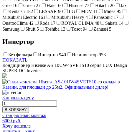
Gree
16
Green
27
Haier
60
Hisense
77
Hitachi
20
Jax
Kentatsu
182
LESSAR
90
LG
MDV
11
Midea
95
Mitsubishi Electric
161
Mitsubishi Heavy
4
Panasonic
17
QuattroClima
42
Roda
17
ROYAL CLIMA
48
Sakata
14
Samsung
Shuft
5
Toshiba
13
Tosot
94
Zanussi
5
Инвертор
Без фильтра
Инвертор
940
Не инвертор
953
ПОКАЗАТЬ
Кондиционер Hisense AS-10UW4SVETS10 серия LUX Design
SUPER DC Inverter
Запросить цену
В КОРЗИНУ
Стандартный монтаж
6000 руб.
Хочу дешевле
Купить в 1 клик