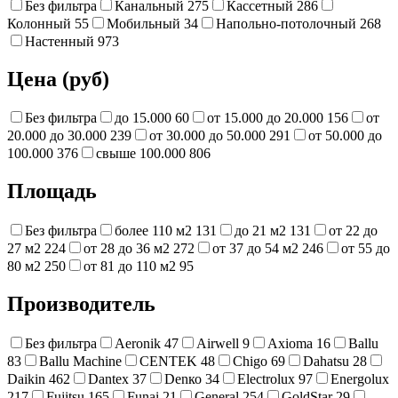
Без фильтра
Канальный
275
Кассетный
286
Колонный
55
Мобильный
34
Напольно-потолочный
268
Настенный
973
Цена (руб)
Без фильтра
до 15.000
60
от 15.000 до 20.000
156
от
20.000 до 30.000
239
от 30.000 до 50.000
291
от 50.000 до
100.000
376
свыше 100.000
806
Площадь
Без фильтра
более 110 м2
131
до 21 м2
131
от 22 до
27 м2
224
от 28 до 36 м2
272
от 37 до 54 м2
246
от 55 до
80 м2
250
от 81 до 110 м2
95
Производитель
Без фильтра
Aeronik
47
Airwell
9
Axioma
16
Ballu
83
Ballu Machine
CENTEK
48
Chigo
69
Dahatsu
28
Daikin
462
Dantex
37
Denко
34
Electrolux
97
Energolux
217
Fujitsu
165
Funai
21
General
254
GoldStar
29