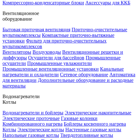
Компрессорно-конденсаторные блоки
Аксессуары для ККБ
Вентиляционное
оборудование
Бытовая приточная вентиляция
Приточно-очистительные
мультикомплексы
Компактные приточно-вытяжные
установки
Фильтр для приточно-очистительных
мультикомплексов
Вентиляторы
Воздуховоды
Вентиляционные решетки и
диффузоры
Осушители для бассейнов
Промышленные
осушители
Промышленные увлажнители
Промышленные вентиляционные установки
Канальные
нагреватели и охладители
Сетевое оборудование
Автоматика
для вентиляции
Дополнительные оборудование и расходные
материалы
Водонагреватели
Котлы
Водонагреватели и бойлеры
Электрические накопительные
Электрические проточные
Газовые колонки
Комбинированного нагрева
Бойлеры косвенного нагрева
Котлы
Электрические котлы
Настенные газовые котлы
Напольные газовые котлы
Твердотопливные котлы