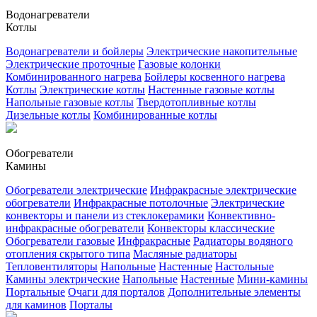
Водонагреватели
Котлы
Водонагреватели и бойлеры
Электрические накопительные
Электрические проточные
Газовые колонки
Комбинированного нагрева
Бойлеры косвенного нагрева
Котлы
Электрические котлы
Настенные газовые котлы
Напольные газовые котлы
Твердотопливные котлы
Дизельные котлы
Комбинированные котлы
Обогреватели
Камины
Обогреватели электрические
Инфракрасные электрические
обогреватели
Инфракрасные потолочные
Электрические
конвекторы и панели из стеклокерамики
Конвективно-
инфракрасные обогреватели
Конвекторы классические
Обогреватели газовые
Инфракрасные
Радиаторы водяного
отопления скрытого типа
Масляные радиаторы
Тепловентиляторы
Напольные
Настенные
Настольные
Камины электрические
Напольные
Настенные
Мини-камины
Портальные
Очаги для порталов
Дополнительные элементы
для каминов
Порталы