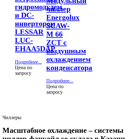
Модульный
гидромодулем
чиллер
и DC-
Energolux
инвертором
SCAW-
LESSAR
M 66
LUC-
ZCT с
EHAA5DAP
воздушным
охлаждением
Подробнее...
конденсатора
Цена по
запросу
Подробнее...
Цена по
запросу
Чиллеры
Масштабное охлаждение – системы
чиллер-фанкойл со склада в Казани.