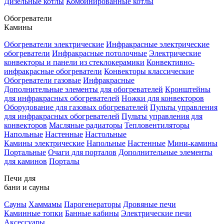
Дизельные котлы
Комбинированные котлы
Обогреватели
Камины
Обогреватели электрические
Инфракрасные электрические
обогреватели
Инфракрасные потолочные
Электрические
конвекторы и панели из стеклокерамики
Конвективно-
инфракрасные обогреватели
Конвекторы классические
Обогреватели газовые
Инфракрасные
Дополнительные элементы для обогревателей
Кронштейны
для инфракрасных обогревателей
Ножки для конвекторов
Оборудование для газовых обогревателей
Пульты управления
для инфракрасных обогревателей
Пульты управления для
конвекторов
Масляные радиаторы
Тепловентиляторы
Напольные
Настенные
Настольные
Камины электрические
Напольные
Настенные
Мини-камины
Портальные
Очаги для порталов
Дополнительные элементы
для каминов
Порталы
Печи для
бани и сауны
Сауны
Хаммамы
Парогенераторы
Дровяные печи
Каминные топки
Банные кабины
Электрические печи
Аксессуары