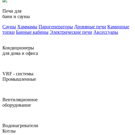
Печи для
бани и сауны
Сауны
Хаммамы
Парогенераторы
Дровяные печи
Каминные
топки
Банные кабины
Электрические печи
Аксессуары
Кондиционеры
для дома и офиса
VRF - системы
Промышленные
Вентиляционное
оборудование
Водонагреватели
Котлы