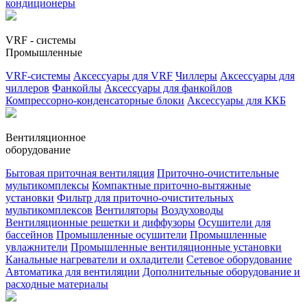
кондиционеры
VRF - системы
Промышленные
VRF-системы
Аксессуары для VRF
Чиллеры
Аксессуары для
чиллеров
Фанкойлы
Аксессуары для фанкойлов
Компрессорно-конденсаторные блоки
Аксессуары для ККБ
Вентиляционное
оборудование
Бытовая приточная вентиляция
Приточно-очистительные
мультикомплексы
Компактные приточно-вытяжные
установки
Фильтр для приточно-очистительных
мультикомплексов
Вентиляторы
Воздуховоды
Вентиляционные решетки и диффузоры
Осушители для
бассейнов
Промышленные осушители
Промышленные
увлажнители
Промышленные вентиляционные установки
Канальные нагреватели и охладители
Сетевое оборудование
Автоматика для вентиляции
Дополнительные оборудование и
расходные материалы