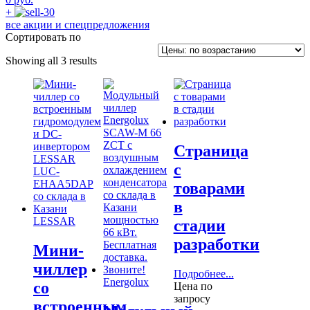
+
все акции и спецпредложения
Сортировать по
Showing all 3 results
Страница
с
товарами
в
LESSAR
стадии
разработки
Мини-
чиллер
Подробнее...
Energolux
со
Цена по
запросу
встроенным