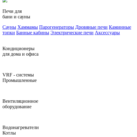
Печи для
бани и сауны
Сауны
Хаммамы
Парогенераторы
Дровяные печи
Каминные
топки
Банные кабины
Электрические печи
Аксессуары
Кондиционеры
для дома и офиса
VRF - системы
Промышленные
Вентиляционное
оборудование
Водонагреватели
Котлы