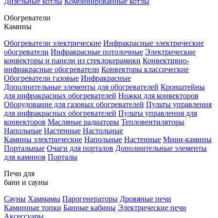
Дизельные котлы
Комбинированные котлы
Обогреватели
Камины
Обогреватели электрические
Инфракрасные электрические
обогреватели
Инфракрасные потолочные
Электрические
конвекторы и панели из стеклокерамики
Конвективно-
инфракрасные обогреватели
Конвекторы классические
Обогреватели газовые
Инфракрасные
Дополнительные элементы для обогревателей
Кронштейны
для инфракрасных обогревателей
Ножки для конвекторов
Оборудование для газовых обогревателей
Пульты управления
для инфракрасных обогревателей
Пульты управления для
конвекторов
Масляные радиаторы
Тепловентиляторы
Напольные
Настенные
Настольные
Камины электрические
Напольные
Настенные
Мини-камины
Портальные
Очаги для порталов
Дополнительные элементы
для каминов
Порталы
Печи для
бани и сауны
Сауны
Хаммамы
Парогенераторы
Дровяные печи
Каминные топки
Банные кабины
Электрические печи
Аксессуары