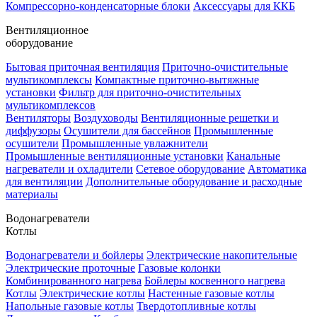
Компрессорно-конденсаторные блоки
Аксессуары для ККБ
Вентиляционное
оборудование
Бытовая приточная вентиляция
Приточно-очистительные
мультикомплексы
Компактные приточно-вытяжные
установки
Фильтр для приточно-очистительных
мультикомплексов
Вентиляторы
Воздуховоды
Вентиляционные решетки и
диффузоры
Осушители для бассейнов
Промышленные
осушители
Промышленные увлажнители
Промышленные вентиляционные установки
Канальные
нагреватели и охладители
Сетевое оборудование
Автоматика
для вентиляции
Дополнительные оборудование и расходные
материалы
Водонагреватели
Котлы
Водонагреватели и бойлеры
Электрические накопительные
Электрические проточные
Газовые колонки
Комбинированного нагрева
Бойлеры косвенного нагрева
Котлы
Электрические котлы
Настенные газовые котлы
Напольные газовые котлы
Твердотопливные котлы