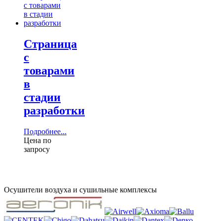
Страница
с
товарами
в
стадии
разработки
Подробнее...
Цена по
запросу
Осушители воздуха и сушильные комплексы