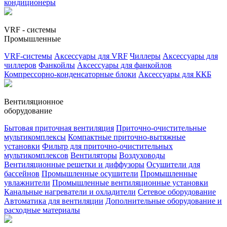
кондиционеры
VRF - системы
Промышленные
VRF-системы
Аксессуары для VRF
Чиллеры
Аксессуары для
чиллеров
Фанкойлы
Аксессуары для фанкойлов
Компрессорно-конденсаторные блоки
Аксессуары для ККБ
Вентиляционное
оборудование
Бытовая приточная вентиляция
Приточно-очистительные
мультикомплексы
Компактные приточно-вытяжные
установки
Фильтр для приточно-очистительных
мультикомплексов
Вентиляторы
Воздуховоды
Вентиляционные решетки и диффузоры
Осушители для
бассейнов
Промышленные осушители
Промышленные
увлажнители
Промышленные вентиляционные установки
Канальные нагреватели и охладители
Сетевое оборудование
Автоматика для вентиляции
Дополнительные оборудование и
расходные материалы