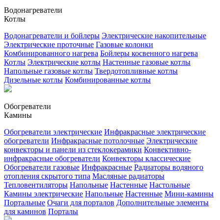
Водонагреватели
Котлы
Водонагреватели и бойлеры
Электрические накопительные
Электрические проточные
Газовые колонки
Комбинированного нагрева
Бойлеры косвенного нагрева
Котлы
Электрические котлы
Настенные газовые котлы
Напольные газовые котлы
Твердотопливные котлы
Дизельные котлы
Комбинированные котлы
Обогреватели
Камины
Обогреватели электрические
Инфракрасные электрические
обогреватели
Инфракрасные потолочные
Электрические
конвекторы и панели из стеклокерамики
Конвективно-
инфракрасные обогреватели
Конвекторы классические
Обогреватели газовые
Инфракрасные
Радиаторы водяного
отопления скрытого типа
Масляные радиаторы
Тепловентиляторы
Напольные
Настенные
Настольные
Камины электрические
Напольные
Настенные
Мини-камины
Портальные
Очаги для порталов
Дополнительные элементы
для каминов
Порталы