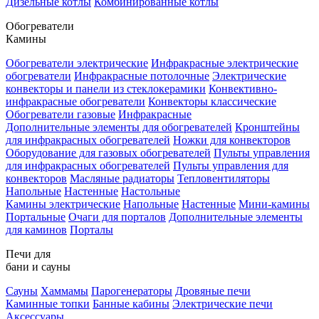
Дизельные котлы
Комбинированные котлы
Обогреватели
Камины
Обогреватели электрические
Инфракрасные электрические
обогреватели
Инфракрасные потолочные
Электрические
конвекторы и панели из стеклокерамики
Конвективно-
инфракрасные обогреватели
Конвекторы классические
Обогреватели газовые
Инфракрасные
Дополнительные элементы для обогревателей
Кронштейны
для инфракрасных обогревателей
Ножки для конвекторов
Оборудование для газовых обогревателей
Пульты управления
для инфракрасных обогревателей
Пульты управления для
конвекторов
Масляные радиаторы
Тепловентиляторы
Напольные
Настенные
Настольные
Камины электрические
Напольные
Настенные
Мини-камины
Портальные
Очаги для порталов
Дополнительные элементы
для каминов
Порталы
Печи для
бани и сауны
Сауны
Хаммамы
Парогенераторы
Дровяные печи
Каминные топки
Банные кабины
Электрические печи
Аксессуары