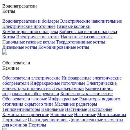
Водонагреватели
Котлы
Водонагреватели и бойлеры
Электрические накопительные
Электрические проточные
Газовые колонки
Комбинированного нагрева
Бойлеры косвенного нагрева
Котлы
Электрические котлы
Настенные газовые котлы
Напольные газовые котлы
Твердотопливные котлы
Дизельные котлы
Комбинированные котлы
Обогреватели
Камины
Обогреватели электрические
Инфракрасные электрические
обогреватели
Инфракрасные потолочные
Электрические
конвекторы и панели из стеклокерамики
Конвективно-
инфракрасные обогреватели
Конвекторы классические
Обогреватели газовые
Инфракрасные
Радиаторы водяного
отопления скрытого типа
Масляные радиаторы
Тепловентиляторы
Напольные
Настенные
Настольные
Камины электрические
Напольные
Настенные
Мини-камины
Портальные
Очаги для порталов
Дополнительные элементы
для каминов
Порталы