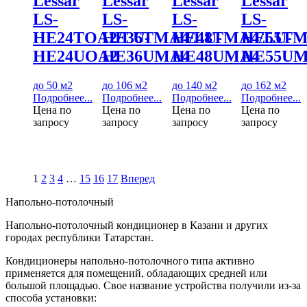
Lessar
Lessar
Lessar
Lessar
LS-
LS-
LS-
LS-
HE24TOA2/LU-
HE36TМA4/LU-
HE48TМA4/LU-
HE55TМ
HE24UOA2
HE36UМA4
HE48UМA4
HE55UМ
до 50 м2
до 106 м2
до 140 м2
до 162 м2
Подробнее...
Подробнее...
Подробнее...
Подробнее...
Цена по
Цена по
Цена по
Цена по
запросу
запросу
запросу
запросу
1
2
3
4
…
15
16
17
Вперед
Напольно-потолочный
Напольно-потолочный кондиционер в Казани и других
городах республики Татарстан.
Кондиционеры напольно-потолочного типа активно
применяется для помещений, обладающих средней или
большой площадью. Свое название устройства получили из-за
способа установки: