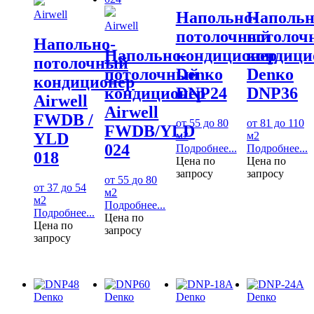
Напольно-
Напольн
Airwell
Airwell
потолочный
потолоч
Напольно-
Напольно-
кондиционер
кондици
потолочный
потолочный
Denко
Denко
кондиционер
кондиционер
DNP24
DNP36
Airwell
Airwell
FWDB /
от 55 до 80
от 81 до 110
FWDB/YLD
м2
м2
YLD
024
Подробнее...
Подробнее...
018
Цена по
Цена по
запросу
запросу
от 55 до 80
от 37 до 54
м2
м2
Подробнее...
Подробнее...
Цена по
Цена по
запросу
запросу
Denко
Denко
Denко
Denко