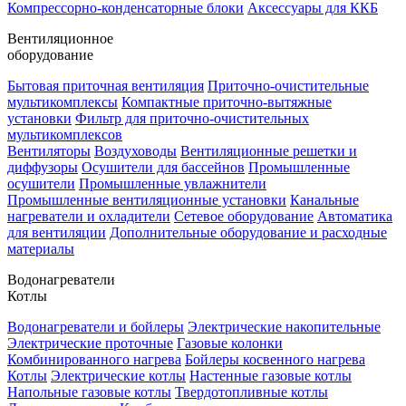
Компрессорно-конденсаторные блоки
Аксессуары для ККБ
Вентиляционное
оборудование
Бытовая приточная вентиляция
Приточно-очистительные
мультикомплексы
Компактные приточно-вытяжные
установки
Фильтр для приточно-очистительных
мультикомплексов
Вентиляторы
Воздуховоды
Вентиляционные решетки и
диффузоры
Осушители для бассейнов
Промышленные
осушители
Промышленные увлажнители
Промышленные вентиляционные установки
Канальные
нагреватели и охладители
Сетевое оборудование
Автоматика
для вентиляции
Дополнительные оборудование и расходные
материалы
Водонагреватели
Котлы
Водонагреватели и бойлеры
Электрические накопительные
Электрические проточные
Газовые колонки
Комбинированного нагрева
Бойлеры косвенного нагрева
Котлы
Электрические котлы
Настенные газовые котлы
Напольные газовые котлы
Твердотопливные котлы