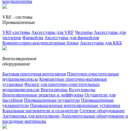
кондиционеры
VRF - системы
Промышленные
VRF-системы
Аксессуары для VRF
Чиллеры
Аксессуары для
чиллеров
Фанкойлы
Аксессуары для фанкойлов
Компрессорно-конденсаторные блоки
Аксессуары для ККБ
Вентиляционное
оборудование
Бытовая приточная вентиляция
Приточно-очистительные
мультикомплексы
Компактные приточно-вытяжные
установки
Фильтр для приточно-очистительных
мультикомплексов
Вентиляторы
Воздуховоды
Вентиляционные решетки и диффузоры
Осушители для
бассейнов
Промышленные осушители
Промышленные
увлажнители
Промышленные вентиляционные установки
Канальные нагреватели и охладители
Сетевое оборудование
Автоматика для вентиляции
Дополнительные оборудование и
расходные материалы