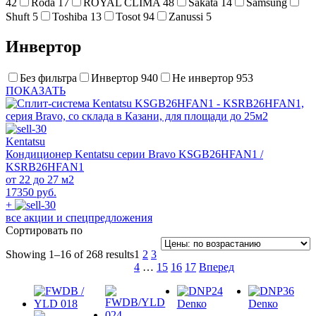
42
Roda
17
ROYAL CLIMA
48
Sakata
14
Samsung
Shuft
5
Toshiba
13
Tosot
94
Zanussi
5
Инвертор
Без фильтра
Инвертор
940
Не инвертор
953
ПОКАЗАТЬ
Kentatsu
Кондиционер Kentatsu серии Bravo KSGB26HFAN1 /
KSRB26HFAN1
от 22 до 27 м2
17350 руб.
+
все акции и спецпредложения
Сортировать по
Showing 1–16 of 268 results
1
2
3
4
…
15
16
17
Вперед
Denко
Denко