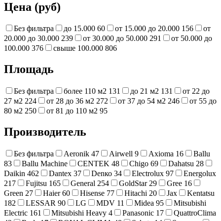
Цена (руб)
Без фильтра
до 15.000
60
от 15.000 до 20.000
156
от
20.000 до 30.000
239
от 30.000 до 50.000
291
от 50.000 до
100.000
376
свыше 100.000
806
Площадь
Без фильтра
более 110 м2
131
до 21 м2
131
от 22 до
27 м2
224
от 28 до 36 м2
272
от 37 до 54 м2
246
от 55 до
80 м2
250
от 81 до 110 м2
95
Производитель
Без фильтра
Aeronik
47
Airwell
9
Axioma
16
Ballu
83
Ballu Machine
CENTEK
48
Chigo
69
Dahatsu
28
Daikin
462
Dantex
37
Denко
34
Electrolux
97
Energolux
217
Fujitsu
165
General
254
GoldStar
29
Gree
16
Green
27
Haier
60
Hisense
77
Hitachi
20
Jax
Kentatsu
182
LESSAR
90
LG
MDV
11
Midea
95
Mitsubishi
Electric
161
Mitsubishi Heavy
4
Panasonic
17
QuattroClima