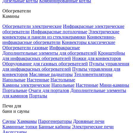
Дизельные котлы
Комбинированные котлы
Обогреватели
Камины
Обогреватели электрические
Инфракрасные электрические
обогреватели
Инфракрасные потолочные
Электрические
конвекторы и панели из стеклокерамики
Конвективно-
инфракрасные обогреватели
Конвекторы классические
Обогреватели газовые
Инфракрасные
Дополнительные элементы для обогревателей
Кронштейны
для инфракрасных обогревателей
Ножки для конвекторов
Оборудование для газовых обогревателей
Пульты управления
для инфракрасных обогревателей
Пульты управления для
конвекторов
Масляные радиаторы
Тепловентиляторы
Напольные
Настенные
Настольные
Камины электрические
Напольные
Настенные
Мини-камины
Портальные
Очаги для порталов
Дополнительные элементы
для каминов
Порталы
Печи для
бани и сауны
Сауны
Хаммамы
Парогенераторы
Дровяные печи
Каминные топки
Банные кабины
Электрические печи
Аксессуары