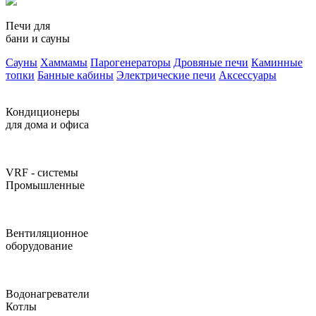
Печи для
бани и сауны
Сауны
Хаммамы
Парогенераторы
Дровяные печи
Каминные
топки
Банные кабины
Электрические печи
Аксессуары
Кондиционеры
для дома и офиса
VRF - системы
Промышленные
Вентиляционное
оборудование
Водонагреватели
Котлы