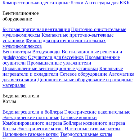
Компрессорно-конденсаторные блоки
Аксессуары для ККБ
Вентиляционное
оборудование
Бытовая приточная вентиляция
Приточно-очистительные
мультикомплексы
Компактные приточно-вытяжные
установки
Фильтр для приточно-очистительных
мультикомплексов
Вентиляторы
Воздуховоды
Вентиляционные решетки и
диффузоры
Осушители для бассейнов
Промышленные
осушители
Промышленные увлажнители
Промышленные вентиляционные установки
Канальные
нагреватели и охладители
Сетевое оборудование
Автоматика
для вентиляции
Дополнительные оборудование и расходные
материалы
Водонагреватели
Котлы
Водонагреватели и бойлеры
Электрические накопительные
Электрические проточные
Газовые колонки
Комбинированного нагрева
Бойлеры косвенного нагрева
Котлы
Электрические котлы
Настенные газовые котлы
Напольные газовые котлы
Твердотопливные котлы