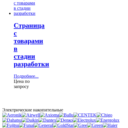
Страница
с
товарами
в
стадии
разработки
Подробнее...
Цена по
запросу
Электрические накопительные