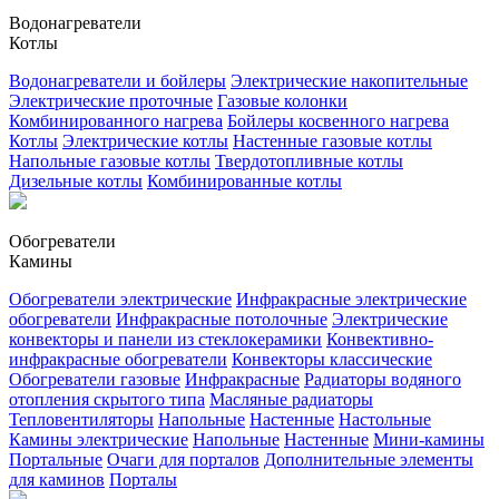
Водонагреватели
Котлы
Водонагреватели и бойлеры
Электрические накопительные
Электрические проточные
Газовые колонки
Комбинированного нагрева
Бойлеры косвенного нагрева
Котлы
Электрические котлы
Настенные газовые котлы
Напольные газовые котлы
Твердотопливные котлы
Дизельные котлы
Комбинированные котлы
Обогреватели
Камины
Обогреватели электрические
Инфракрасные электрические
обогреватели
Инфракрасные потолочные
Электрические
конвекторы и панели из стеклокерамики
Конвективно-
инфракрасные обогреватели
Конвекторы классические
Обогреватели газовые
Инфракрасные
Радиаторы водяного
отопления скрытого типа
Масляные радиаторы
Тепловентиляторы
Напольные
Настенные
Настольные
Камины электрические
Напольные
Настенные
Мини-камины
Портальные
Очаги для порталов
Дополнительные элементы
для каминов
Порталы