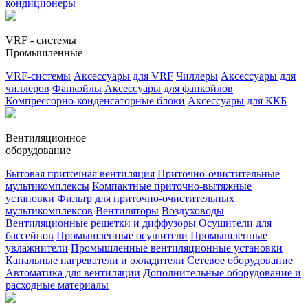
кондиционеры
VRF - системы
Промышленные
VRF-системы
Аксессуары для VRF
Чиллеры
Аксессуары для
чиллеров
Фанкойлы
Аксессуары для фанкойлов
Компрессорно-конденсаторные блоки
Аксессуары для ККБ
Вентиляционное
оборудование
Бытовая приточная вентиляция
Приточно-очистительные
мультикомплексы
Компактные приточно-вытяжные
установки
Фильтр для приточно-очистительных
мультикомплексов
Вентиляторы
Воздуховоды
Вентиляционные решетки и диффузоры
Осушители для
бассейнов
Промышленные осушители
Промышленные
увлажнители
Промышленные вентиляционные установки
Канальные нагреватели и охладители
Сетевое оборудование
Автоматика для вентиляции
Дополнительные оборудование и
расходные материалы