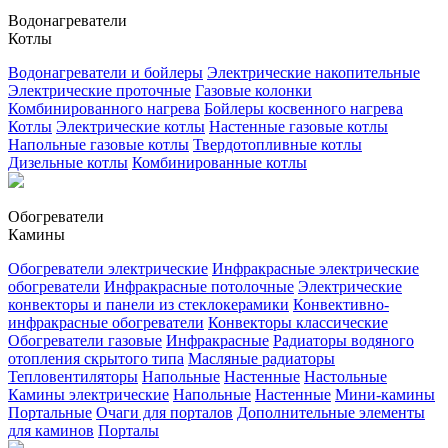
Водонагреватели
Котлы
Водонагреватели и бойлеры
Электрические накопительные
Электрические проточные
Газовые колонки
Комбинированного нагрева
Бойлеры косвенного нагрева
Котлы
Электрические котлы
Настенные газовые котлы
Напольные газовые котлы
Твердотопливные котлы
Дизельные котлы
Комбинированные котлы
Обогреватели
Камины
Обогреватели электрические
Инфракрасные электрические
обогреватели
Инфракрасные потолочные
Электрические
конвекторы и панели из стеклокерамики
Конвективно-
инфракрасные обогреватели
Конвекторы классические
Обогреватели газовые
Инфракрасные
Радиаторы водяного
отопления скрытого типа
Масляные радиаторы
Тепловентиляторы
Напольные
Настенные
Настольные
Камины электрические
Напольные
Настенные
Мини-камины
Портальные
Очаги для порталов
Дополнительные элементы
для каминов
Порталы