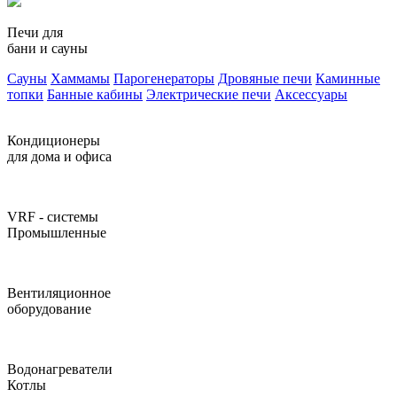
Печи для
бани и сауны
Сауны
Хаммамы
Парогенераторы
Дровяные печи
Каминные
топки
Банные кабины
Электрические печи
Аксессуары
Кондиционеры
для дома и офиса
VRF - системы
Промышленные
Вентиляционное
оборудование
Водонагреватели
Котлы