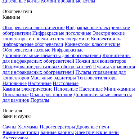
Дизельные котлы
Комбинированные котлы
Обогреватели
Камины
Обогреватели электрические
Инфракрасные электрические
обогреватели
Инфракрасные потолочные
Электрические
конвекторы и панели из стеклокерамики
Конвективно-
инфракрасные обогреватели
Конвекторы классические
Обогреватели газовые
Инфракрасные
Дополнительные элементы для обогревателей
Кронштейны
для инфракрасных обогревателей
Ножки для конвекторов
Оборудование для газовых обогревателей
Пульты управления
для инфракрасных обогревателей
Пульты управления для
конвекторов
Масляные радиаторы
Тепловентиляторы
Напольные
Настенные
Настольные
Камины электрические
Напольные
Настенные
Мини-камины
Портальные
Очаги для порталов
Дополнительные элементы
для каминов
Порталы
Печи для
бани и сауны
Сауны
Хаммамы
Парогенераторы
Дровяные печи
Каминные топки
Банные кабины
Электрические печи
Аксессуары