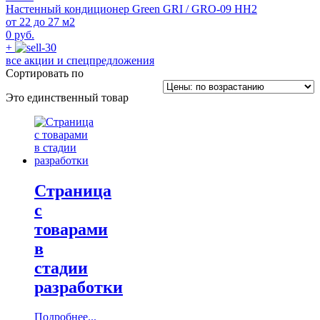
Настенный кондиционер Green GRI / GRO-09 HH2
от 22 до 27 м2
0 руб.
+
все акции и спецпредложения
Сортировать по
Это единственный товар
Страница
с
товарами
в
стадии
разработки
Подробнее...