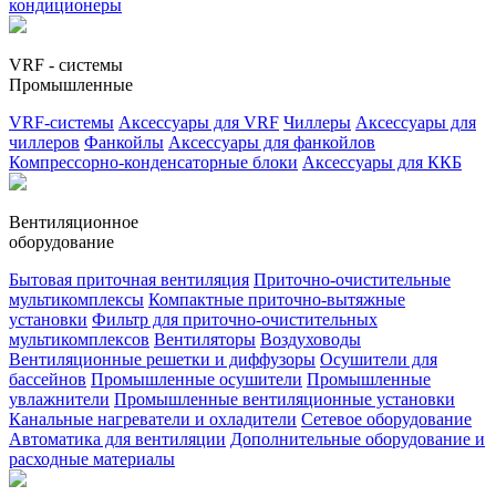
кондиционеры
VRF - системы
Промышленные
VRF-системы
Аксессуары для VRF
Чиллеры
Аксессуары для
чиллеров
Фанкойлы
Аксессуары для фанкойлов
Компрессорно-конденсаторные блоки
Аксессуары для ККБ
Вентиляционное
оборудование
Бытовая приточная вентиляция
Приточно-очистительные
мультикомплексы
Компактные приточно-вытяжные
установки
Фильтр для приточно-очистительных
мультикомплексов
Вентиляторы
Воздуховоды
Вентиляционные решетки и диффузоры
Осушители для
бассейнов
Промышленные осушители
Промышленные
увлажнители
Промышленные вентиляционные установки
Канальные нагреватели и охладители
Сетевое оборудование
Автоматика для вентиляции
Дополнительные оборудование и
расходные материалы