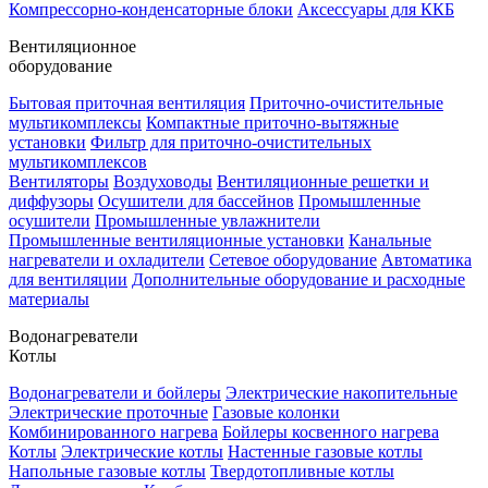
Компрессорно-конденсаторные блоки
Аксессуары для ККБ
Вентиляционное
оборудование
Бытовая приточная вентиляция
Приточно-очистительные
мультикомплексы
Компактные приточно-вытяжные
установки
Фильтр для приточно-очистительных
мультикомплексов
Вентиляторы
Воздуховоды
Вентиляционные решетки и
диффузоры
Осушители для бассейнов
Промышленные
осушители
Промышленные увлажнители
Промышленные вентиляционные установки
Канальные
нагреватели и охладители
Сетевое оборудование
Автоматика
для вентиляции
Дополнительные оборудование и расходные
материалы
Водонагреватели
Котлы
Водонагреватели и бойлеры
Электрические накопительные
Электрические проточные
Газовые колонки
Комбинированного нагрева
Бойлеры косвенного нагрева
Котлы
Электрические котлы
Настенные газовые котлы
Напольные газовые котлы
Твердотопливные котлы