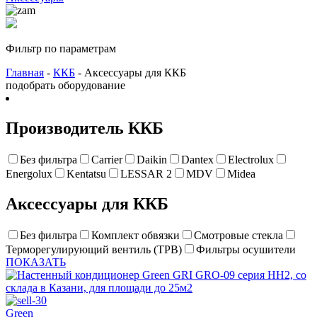
Фильтр по параметрам
Главная
-
ККБ
- Аксессуары для ККБ
подобрать оборудование
Производитель ККБ
Без фильтра
Carrier
Daikin
Dantex
Electrolux
Energolux
Kentatsu
LESSAR
2
MDV
Midea
Аксессуары для ККБ
Без фильтра
Комплект обвязки
Смотровые стекла
Терморегулирующий вентиль (ТРВ)
Фильтры осушители
ПОКАЗАТЬ
Green