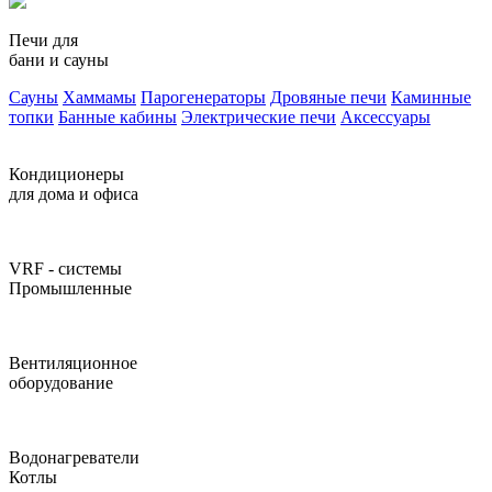
Печи для
бани и сауны
Сауны
Хаммамы
Парогенераторы
Дровяные печи
Каминные
топки
Банные кабины
Электрические печи
Аксессуары
Кондиционеры
для дома и офиса
VRF - системы
Промышленные
Вентиляционное
оборудование
Водонагреватели
Котлы