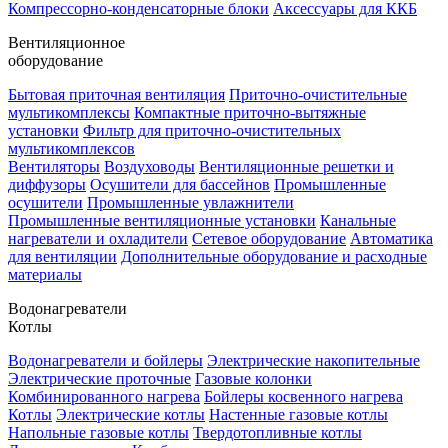
Компрессорно-конденсаторные блоки
Аксессуары для ККБ
Вентиляционное
оборудование
Бытовая приточная вентиляция
Приточно-очистительные
мультикомплексы
Компактные приточно-вытяжные
установки
Фильтр для приточно-очистительных
мультикомплексов
Вентиляторы
Воздуховоды
Вентиляционные решетки и
диффузоры
Осушители для бассейнов
Промышленные
осушители
Промышленные увлажнители
Промышленные вентиляционные установки
Канальные
нагреватели и охладители
Сетевое оборудование
Автоматика
для вентиляции
Дополнительные оборудование и расходные
материалы
Водонагреватели
Котлы
Водонагреватели и бойлеры
Электрические накопительные
Электрические проточные
Газовые колонки
Комбинированного нагрева
Бойлеры косвенного нагрева
Котлы
Электрические котлы
Настенные газовые котлы
Напольные газовые котлы
Твердотопливные котлы