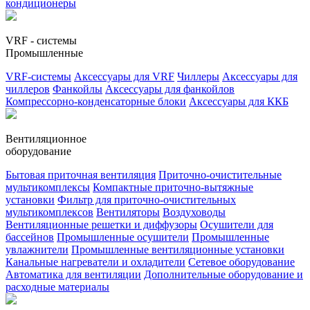
кондиционеры
VRF - системы
Промышленные
VRF-системы
Аксессуары для VRF
Чиллеры
Аксессуары для
чиллеров
Фанкойлы
Аксессуары для фанкойлов
Компрессорно-конденсаторные блоки
Аксессуары для ККБ
Вентиляционное
оборудование
Бытовая приточная вентиляция
Приточно-очистительные
мультикомплексы
Компактные приточно-вытяжные
установки
Фильтр для приточно-очистительных
мультикомплексов
Вентиляторы
Воздуховоды
Вентиляционные решетки и диффузоры
Осушители для
бассейнов
Промышленные осушители
Промышленные
увлажнители
Промышленные вентиляционные установки
Канальные нагреватели и охладители
Сетевое оборудование
Автоматика для вентиляции
Дополнительные оборудование и
расходные материалы