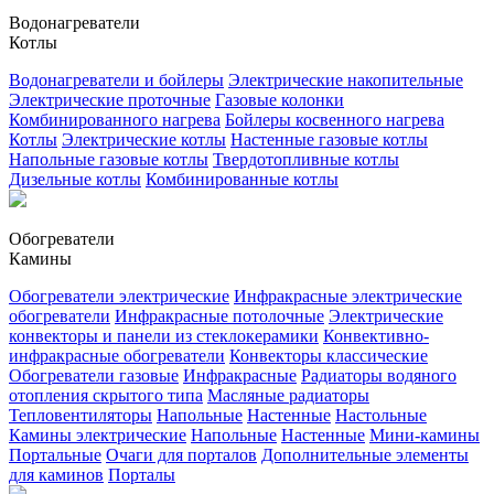
Водонагреватели
Котлы
Водонагреватели и бойлеры
Электрические накопительные
Электрические проточные
Газовые колонки
Комбинированного нагрева
Бойлеры косвенного нагрева
Котлы
Электрические котлы
Настенные газовые котлы
Напольные газовые котлы
Твердотопливные котлы
Дизельные котлы
Комбинированные котлы
Обогреватели
Камины
Обогреватели электрические
Инфракрасные электрические
обогреватели
Инфракрасные потолочные
Электрические
конвекторы и панели из стеклокерамики
Конвективно-
инфракрасные обогреватели
Конвекторы классические
Обогреватели газовые
Инфракрасные
Радиаторы водяного
отопления скрытого типа
Масляные радиаторы
Тепловентиляторы
Напольные
Настенные
Настольные
Камины электрические
Напольные
Настенные
Мини-камины
Портальные
Очаги для порталов
Дополнительные элементы
для каминов
Порталы