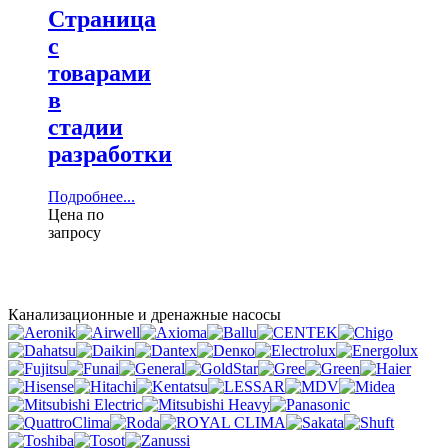
Страница
с
товарами
в
стадии
разработки
Подробнее...
Цена по
запросу
Канализационные и дренажные насосы