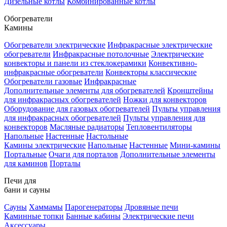
Дизельные котлы
Комбинированные котлы
Обогреватели
Камины
Обогреватели электрические
Инфракрасные электрические
обогреватели
Инфракрасные потолочные
Электрические
конвекторы и панели из стеклокерамики
Конвективно-
инфракрасные обогреватели
Конвекторы классические
Обогреватели газовые
Инфракрасные
Дополнительные элементы для обогревателей
Кронштейны
для инфракрасных обогревателей
Ножки для конвекторов
Оборудование для газовых обогревателей
Пульты управления
для инфракрасных обогревателей
Пульты управления для
конвекторов
Масляные радиаторы
Тепловентиляторы
Напольные
Настенные
Настольные
Камины электрические
Напольные
Настенные
Мини-камины
Портальные
Очаги для порталов
Дополнительные элементы
для каминов
Порталы
Печи для
бани и сауны
Сауны
Хаммамы
Парогенераторы
Дровяные печи
Каминные топки
Банные кабины
Электрические печи
Аксессуары