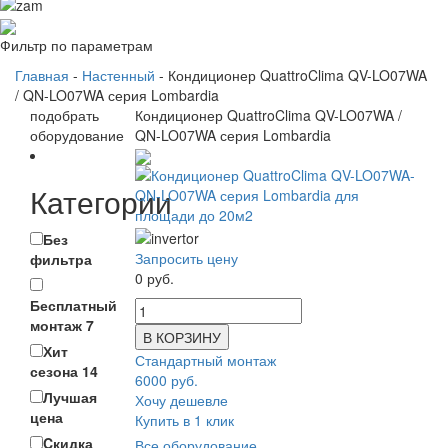
Фильтр по параметрам
Главная
-
Настенный
- Кондиционер QuattroClima QV-LO07WA
/ QN-LO07WA серия Lombardia
подобрать
Кондиционер QuattroClima QV-LO07WA /
оборудование
QN-LO07WA серия Lombardia
Категории
Без
Запросить цену
фильтра
0 руб.
Бесплатный
монтаж
7
В КОРЗИНУ
Хит
Стандартный монтаж
сезона
14
6000 руб.
Лучшая
Хочу дешевле
цена
Купить в 1 клик
Cкидка
Все оборудование