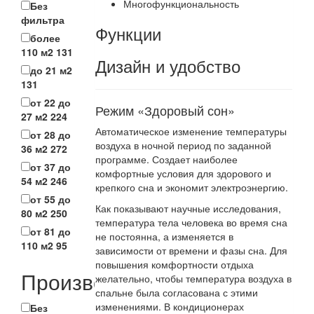
Многофункциональность
Без
фильтра
Функции
более
110 м2
131
Дизайн и удобство
до 21 м2
131
от 22 до
Режим «Здоровый сон»
27 м2
224
Автоматическое изменение температуры
от 28 до
воздуха в ночной период по заданной
36 м2
272
программе. Создает наиболее
от 37 до
комфортные условия для здорового и
54 м2
246
крепкого сна и экономит электроэнергию.
от 55 до
Как показывают научные исследования,
80 м2
250
температура тела человека во время сна
от 81 до
не постоянна, а изменяется в
110 м2
95
зависимости от времени и фазы сна. Для
повышения комфортности отдыха
Производитель
желательно, чтобы температура воздуха в
спальне была согласована с этими
изменениями. В кондиционерах
Без