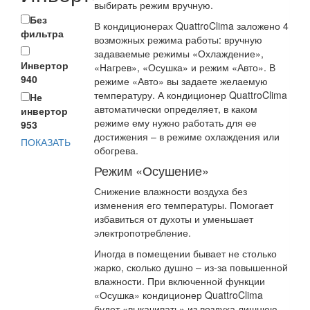
выбирать режим вручную.
Без
В кондиционерах QuattroClima заложено 4
фильтра
возможных режима работы: вручную
задаваемые режимы «Охлаждение»,
Инвертор
«Нагрев», «Осушка» и режим «Авто». В
940
режиме «Авто» вы задаете желаемую
температуру. А кондиционер QuattroClima
Не
автоматически определяет, в каком
инвертор
режиме ему нужно работать для ее
953
достижения – в режиме охлаждения или
ПОКАЗАТЬ
обогрева.
Режим «Осушение»
Снижение влажности воздуха без
изменения его температуры. Помогает
избавиться от духоты и уменьшает
электропотребление.
Иногда в помещении бывает не столько
жарко, сколько душно – из-за повышенной
влажности. При включенной функции
«Осушка» кондиционер QuattroClima
будет «выкачивать» из воздуха лишнюю