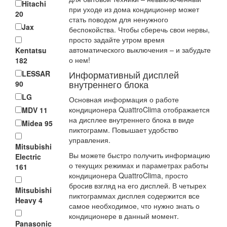
Hitachi
при уходе из дома кондиционер может
20
стать поводом для ненужного
Jax
беспокойства. Чтобы сберечь свои нервы,
просто задайте утром время
автоматического выключения – и забудьте
Kentatsu
о нем!
182
Информативный дисплей
LESSAR
внутреннего блока
90
LG
Основная информация о работе
кондиционера QuattroClima отображается
MDV
11
на дисплее внутреннего блока в виде
Midea
95
пиктограмм. Повышает удобство
управления.
Mitsubishi
Вы можете быстро получить информацию
Electric
о текущих режимах и параметрах работы
161
кондиционера QuattroClima, просто
бросив взгляд на его дисплей. В четырех
Mitsubishi
пиктограммах дисплея содержится все
Heavy
4
самое необходимое, что нужно знать о
кондиционере в данный момент.
Panasonic