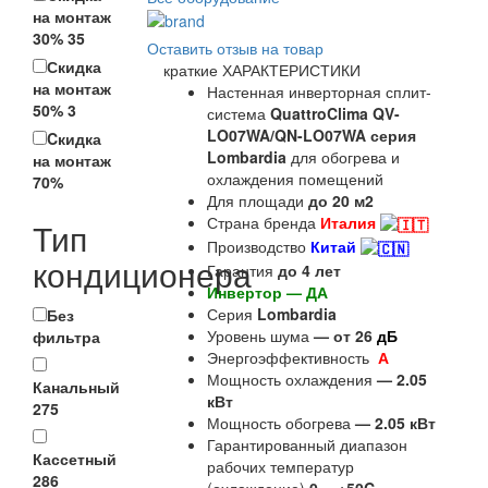
на монтаж
30%
35
Оставить отзыв на товар
Скидка
краткие ХАРАКТЕРИСТИКИ
на монтаж
Настенная инверторная сплит-
50%
3
система
QuattroClima QV-
LO07WA/QN-LO07WA серия
Cкидка
Lombardia
для обогрева и
на монтаж
охлаждения помещений
70%
Для площади
до 20
м2
Страна бренда
Италия
Тип
Производство
Китай
кондиционера
Гарантия
до 4 лет
Инвертор — ДА
Серия
Lombardia
Без
Уровень шума
— от 26
дБ
фильтра
Энергоэффективность
А
Мощность охлаждения
— 2.05
Канальный
кВт
275
Мощность обогрева
— 2.05 кВт
Гарантированный диапазон
Кассетный
рабочих температур
286