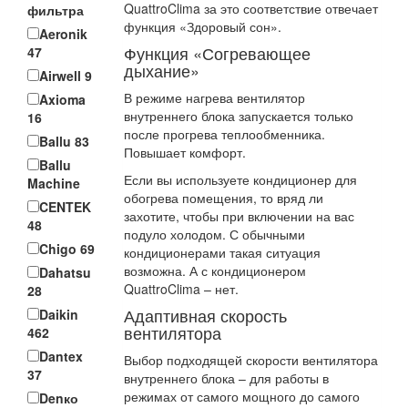
QuattroClima за это соответствие отвечает
фильтра
функция «Здоровый сон».
Aeronik
Функция «Согревающее
47
дыхание»
Airwell
9
В режиме нагрева вентилятор
Axioma
внутреннего блока запускается только
16
после прогрева теплообменника.
Ballu
83
Повышает комфорт.
Ballu
Если вы используете кондиционер для
Machine
обогрева помещения, то вряд ли
CENTEK
захотите, чтобы при включении на вас
48
подуло холодом. С обычными
Chigo
69
кондиционерами такая ситуация
возможна. А с кондиционером
Dahatsu
QuattroClima – нет.
28
Адаптивная скорость
Daikin
вентилятора
462
Dantex
Выбор подходящей скорости вентилятора
37
внутреннего блока – для работы в
режимах от самого мощного до самого
Denко