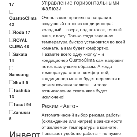
Управление горизонтальными
17
жалюзи
Очень важно правильно направить
QuattroClima
воздушный поток из кондиционера:
42
холодный – вверх, под потолок; теплый –
Roda
17
вниз, к полу. Только тогда заданная
ROYAL
температура быстро установится во всей
CLIMA
48
комнате, а вам будет комфортно.
Нажмите всего одну кнопку – и
Sakata
кондиционер QuattroClima сам направит
14
поток наилучшим образом. А когда
температура станет комфортной,
Samsung
кондиционер можно будет перевести в
Shuft
5
режим качания жалюзи – и тогда
Toshiba
возникновение сквозняков будет
13
исключено!
Tosot
94
Режим «Авто»
Zanussi
Автоматический выбор режима работы
5
(охлаждение или нагрев) в зависимости
от желаемой температуры в комнате.
Инвертор
Повышает удобство работы – не нужно