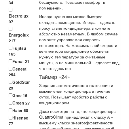
бесшумного. Повышает комфорт в
34
помещении.
Electrolux
Иногда нужно как можно быстрее
97
охладить помещение. Иногда – сделать
присутствие кондиционера в комнате
абсолютно незаметным. В любом случае
Energolux
поможет управляемая скорость
217
вентилятора. На максимальной скорости
Fujitsu
вентилятора кондиционер обеспечит
165
нужную температуру за считанные
Funai
21
минуты, а на минимальной – сделает вид,
что его здесь нет.
General
254
Таймер «24»
GoldStar
Задание автоматического включения и
29
выключения кондиционера в течение
Gree
16
суток. Повышает удобство работы с
кондиционером.
Green
27
Haier
60
Даже несмотря на то, что кондиционеры
QuattroClima принадлежат к классу А –
Hisense
высшему классу энергоэффективности
77
для бытовой техники – невыключенный