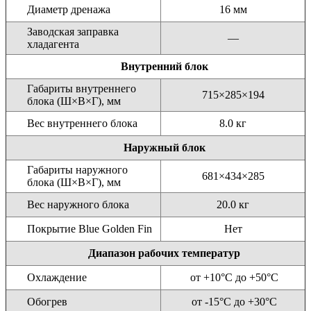
Диаметр дренажа
16 мм
Заводская заправка
—
хладагента
Внутренний блок
Габариты внутреннего
715×285×194
блока (Ш×В×Г), мм
Вес внутреннего блока
8.0 кг
Наружный блок
Габариты наружного
681×434×285
блока (Ш×В×Г), мм
Вес наружного блока
20.0 кг
Покрытие Blue Golden Fin
Нет
Диапазон рабочих температур
Охлаждение
от +10°С до +50°С
Обогрев
от -15°С до +30°С