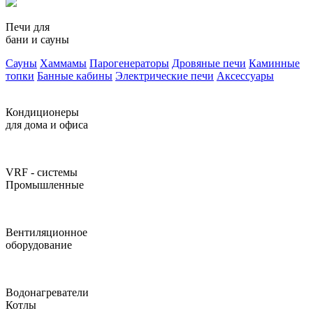
Печи для
бани и сауны
Сауны
Хаммамы
Парогенераторы
Дровяные печи
Каминные
топки
Банные кабины
Электрические печи
Аксессуары
Кондиционеры
для дома и офиса
VRF - системы
Промышленные
Вентиляционное
оборудование
Водонагреватели
Котлы