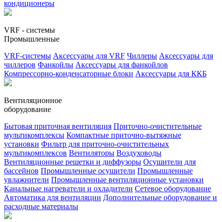
кондиционеры
VRF - системы
Промышленные
VRF-системы
Аксессуары для VRF
Чиллеры
Аксессуары для
чиллеров
Фанкойлы
Аксессуары для фанкойлов
Компрессорно-конденсаторные блоки
Аксессуары для ККБ
Вентиляционное
оборудование
Бытовая приточная вентиляция
Приточно-очистительные
мультикомплексы
Компактные приточно-вытяжные
установки
Фильтр для приточно-очистительных
мультикомплексов
Вентиляторы
Воздуховоды
Вентиляционные решетки и диффузоры
Осушители для
бассейнов
Промышленные осушители
Промышленные
увлажнители
Промышленные вентиляционные установки
Канальные нагреватели и охладители
Сетевое оборудование
Автоматика для вентиляции
Дополнительные оборудование и
расходные материалы