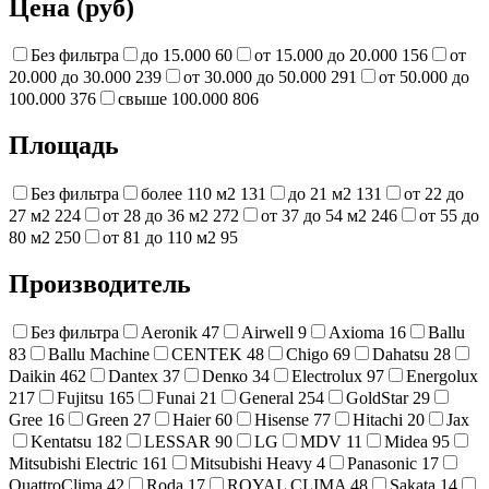
Цена (руб)
Без фильтра
до 15.000
60
от 15.000 до 20.000
156
от
20.000 до 30.000
239
от 30.000 до 50.000
291
от 50.000 до
100.000
376
свыше 100.000
806
Площадь
Без фильтра
более 110 м2
131
до 21 м2
131
от 22 до
27 м2
224
от 28 до 36 м2
272
от 37 до 54 м2
246
от 55 до
80 м2
250
от 81 до 110 м2
95
Производитель
Без фильтра
Aeronik
47
Airwell
9
Axioma
16
Ballu
83
Ballu Machine
CENTEK
48
Chigo
69
Dahatsu
28
Daikin
462
Dantex
37
Denко
34
Electrolux
97
Energolux
217
Fujitsu
165
Funai
21
General
254
GoldStar
29
Gree
16
Green
27
Haier
60
Hisense
77
Hitachi
20
Jax
Kentatsu
182
LESSAR
90
LG
MDV
11
Midea
95
Mitsubishi Electric
161
Mitsubishi Heavy
4
Panasonic
17
QuattroClima
42
Roda
17
ROYAL CLIMA
48
Sakata
14