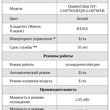
QuattroClima QV-
Модель
LO07WAB/QN-LO07WAB
Цвет
Белый
Хладагент (Фреон,
R410A
Хладон)
Инверторное управление
*
Есть
Срок службы
**
10 лет
Режимы работы
Режим работы
охлаждение/обогрев
Автоматический режим
Есть
Режим осушения воздуха
Есть
Производительность
Мощность в режиме
2.05 кВт
охлаждения
Мощность в режиме