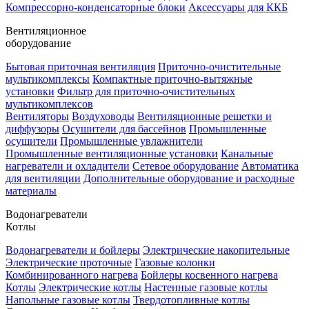
Компрессорно-конденсаторные блоки
Аксессуары для ККБ
Вентиляционное
оборудование
Бытовая приточная вентиляция
Приточно-очистительные
мультикомплексы
Компактные приточно-вытяжные
установки
Фильтр для приточно-очистительных
мультикомплексов
Вентиляторы
Воздуховоды
Вентиляционные решетки и
диффузоры
Осушители для бассейнов
Промышленные
осушители
Промышленные увлажнители
Промышленные вентиляционные установки
Канальные
нагреватели и охладители
Сетевое оборудование
Автоматика
для вентиляции
Дополнительные оборудование и расходные
материалы
Водонагреватели
Котлы
Водонагреватели и бойлеры
Электрические накопительные
Электрические проточные
Газовые колонки
Комбинированного нагрева
Бойлеры косвенного нагрева
Котлы
Электрические котлы
Настенные газовые котлы
Напольные газовые котлы
Твердотопливные котлы