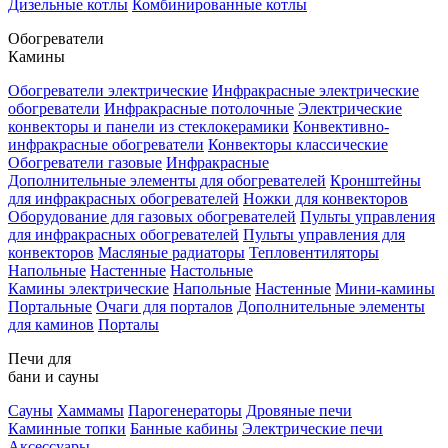
Дизельные котлы
Комбинированные котлы
Обогреватели
Камины
Обогреватели электрические
Инфракрасные электрические
обогреватели
Инфракрасные потолочные
Электрические
конвекторы и панели из стеклокерамики
Конвективно-
инфракрасные обогреватели
Конвекторы классические
Обогреватели газовые
Инфракрасные
Дополнительные элементы для обогревателей
Кронштейны
для инфракрасных обогревателей
Ножки для конвекторов
Оборудование для газовых обогревателей
Пульты управления
для инфракрасных обогревателей
Пульты управления для
конвекторов
Масляные радиаторы
Тепловентиляторы
Напольные
Настенные
Настольные
Камины электрические
Напольные
Настенные
Мини-камины
Портальные
Очаги для порталов
Дополнительные элементы
для каминов
Порталы
Печи для
бани и сауны
Сауны
Хаммамы
Парогенераторы
Дровяные печи
Каминные топки
Банные кабины
Электрические печи
Аксессуары