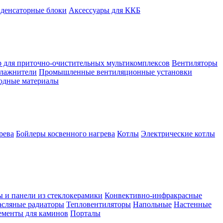
денсаторные блоки
Аксессуары для ККБ
 для приточно-очистительных мультикомплексов
Вентиляторы
лажнители
Промышленные вентиляционные установки
ходные материалы
рева
Бойлеры косвенного нагрева
Котлы
Электрические котлы
ы и панели из стеклокерамики
Конвективно-инфракрасные
сляные радиаторы
Тепловентиляторы
Напольные
Настенные
ементы для каминов
Порталы