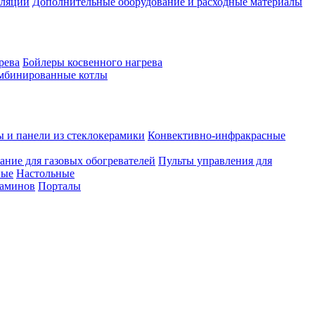
иляции
Дополнительные оборудование и расходные материалы
рева
Бойлеры косвенного нагрева
мбинированные котлы
ы и панели из стеклокерамики
Конвективно-инфракрасные
ание для газовых обогревателей
Пульты управления для
ные
Настольные
каминов
Порталы