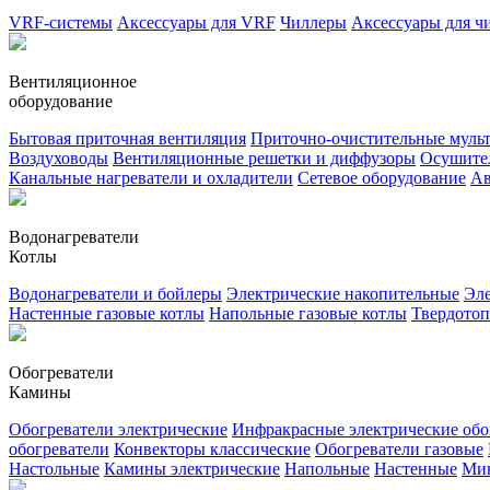
VRF-системы
Аксессуары для VRF
Чиллеры
Аксессуары для ч
Вентиляционное
оборудование
Бытовая приточная вентиляция
Приточно-очистительные муль
Воздуховоды
Вентиляционные решетки и диффузоры
Осушител
Канальные нагреватели и охладители
Сетевое оборудование
Ав
Водонагреватели
Котлы
Водонагреватели и бойлеры
Электрические накопительные
Эле
Настенные газовые котлы
Напольные газовые котлы
Твердото
Обогреватели
Камины
Обогреватели электрические
Инфракрасные электрические обо
обогреватели
Конвекторы классические
Обогреватели газовые
Настольные
Камины электрические
Напольные
Настенные
Ми