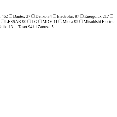
n
462
Dantex
37
Denко
34
Electrolux
97
Energolux
217
LESSAR
90
LG
MDV
11
Midea
95
Mitsubishi Electric
shiba
13
Tosot
94
Zanussi
5