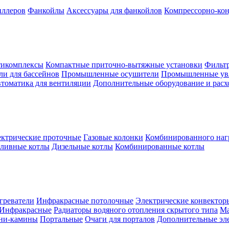
иллеров
Фанкойлы
Аксессуары для фанкойлов
Компрессорно-кон
тикомплексы
Компактные приточно-вытяжные установки
Фильтр
и для бассейнов
Промышленные осушители
Промышленные ув
томатика для вентиляции
Дополнительные оборудование и рас
ктрические проточные
Газовые колонки
Комбинированного наг
пливные котлы
Дизельные котлы
Комбинированные котлы
греватели
Инфракрасные потолочные
Электрические конвектор
Инфракрасные
Радиаторы водяного отопления скрытого типа
Ма
ни-камины
Портальные
Очаги для порталов
Дополнительные эл