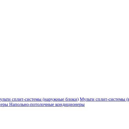
ульти сплит-системы (наружные блоки)
Мульти сплит-системы (
неры
Напольно-потолочные кондиционеры