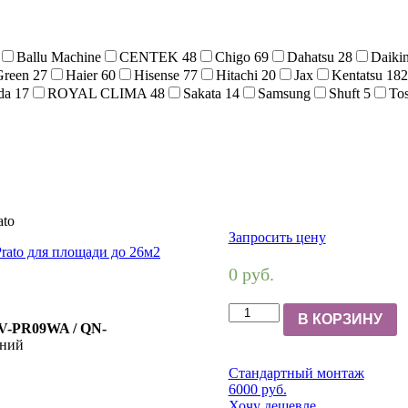
Ballu Machine
CENTEK
48
Chigo
69
Dahatsu
28
Daiki
Green
27
Haier
60
Hisense
77
Hitachi
20
Jax
Kentatsu
182
da
17
ROYAL CLIMA
48
Sakata
14
Samsung
Shuft
5
To
ato
Запросить цену
0 руб.
В КОРЗИНУ
QV-PR09WA / QN-
ений
Стандартный монтаж
6000 руб.
Хочу дешевле