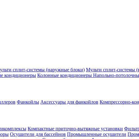
ульти сплит-системы (наружные блоки)
Мульти сплит-системы (
ые кондиционеры
Колонные кондиционеры
Напольно-потолочны
иллеров
Фанкойлы
Аксессуары для фанкойлов
Компрессорно-кон
тикомплексы
Компактные приточно-вытяжные установки
Фильтр
зоры
Осушители для бассейнов
Промышленные осушители
Пром