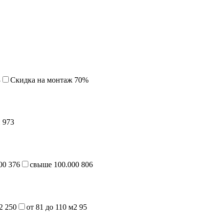
3
Cкидка на монтаж 70%
й
973
000
376
свыше 100.000
806
м2
250
от 81 до 110 м2
95