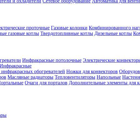
атели и охладители
Сетевое оборудование
Автоматика для вент
ктрические проточные
Газовые колонки
Комбинированного наг
ые газовые котлы
Твердотопливные котлы
Дизельные котлы
Ко
греватели
Инфракрасные потолочные
Электрические конвектор
Инфракрасные
 инфракрасных обогревателей
Ножки для конвекторов
Оборудов
ров
Масляные радиаторы
Тепловентиляторы
Напольные
Настен
ортальные
Очаги для порталов
Дополнительные элементы для 
ары