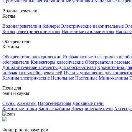
Промышленные вентиляционные установки
Канальные нагрев
Водонагреватели
Котлы
Водонагреватели и бойлеры
Электрические накопительные
Эле
Котлы
Электрические котлы
Настенные газовые котлы
Напольн
Обогреватели
Камины
Обогреватели электрические
Инфракрасные электрические обо
обогреватели
Конвекторы классические
Обогреватели газовые
Дополнительные элементы для обогревателей
Кронштейны для
инфракрасных обогревателей
Пульты управления для конвекто
Камины электрические
Напольные
Настенные
Мини-камины
П
Печи для
бани и сауны
Сауны
Хаммамы
Парогенераторы
Дровяные печи
Каминные топки
Банные кабины
Электрические печи
Аксессу
Фильтр по параметрам