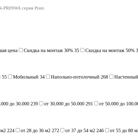
N-PR09WA серия Prato
шая цена
Cкидка на монтаж 30%
35
Скидка на монтаж 50%
й
55
Мобильный
34
Напольно-потолочный
268
Настенны
.000 до 30.000
239
от 30.000 до 50.000
291
от 50.000 до 100.
7 м2
224
от 28 до 36 м2
272
от 37 до 54 м2
246
от 55 до 80 