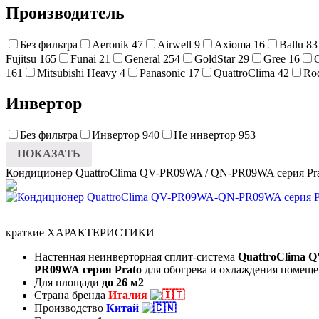
Производитель
Без фильтра
Aeronik
47
Airwell
9
Axioma
16
Ballu
83
Fujitsu
165
Funai
21
General
254
GoldStar
29
Gree
16
161
Mitsubishi Heavy
4
Panasonic
17
QuattroClima
42
Ro
Инвертор
Без фильтра
Инвертор
940
Не инвертор
953
ПОКАЗАТЬ
Кондиционер QuattroClima QV-PR09WA / QN-PR09WA серия Pr
краткие ХАРАКТЕРИСТИКИ
Настенная неинверторная сплит-система
QuattroClima 
PR09WA серия Prato
для обогрева и охлаждения помещ
Для площади
до 26
м2
Страна бренда
Италия
Производство
Китай