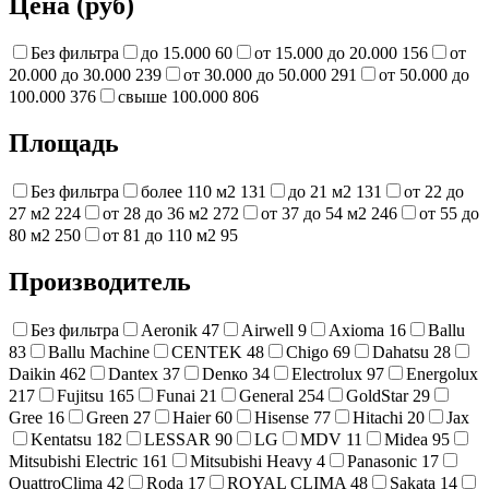
Цена (руб)
Без фильтра
до 15.000
60
от 15.000 до 20.000
156
от
20.000 до 30.000
239
от 30.000 до 50.000
291
от 50.000 до
100.000
376
свыше 100.000
806
Площадь
Без фильтра
более 110 м2
131
до 21 м2
131
от 22 до
27 м2
224
от 28 до 36 м2
272
от 37 до 54 м2
246
от 55 до
80 м2
250
от 81 до 110 м2
95
Производитель
Без фильтра
Aeronik
47
Airwell
9
Axioma
16
Ballu
83
Ballu Machine
CENTEK
48
Chigo
69
Dahatsu
28
Daikin
462
Dantex
37
Denко
34
Electrolux
97
Energolux
217
Fujitsu
165
Funai
21
General
254
GoldStar
29
Gree
16
Green
27
Haier
60
Hisense
77
Hitachi
20
Jax
Kentatsu
182
LESSAR
90
LG
MDV
11
Midea
95
Mitsubishi Electric
161
Mitsubishi Heavy
4
Panasonic
17
QuattroClima
42
Roda
17
ROYAL CLIMA
48
Sakata
14