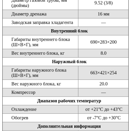
Диаметр газовой трубы, мм
9.52 (3/8)
(дюймы)
Диаметр дренажа
16 мм
Заводская заправка хладагента
—
Внутренний блок
Габариты внутреннего блока
690×283×200
(Ш×В×Г), мм
Вес внутреннего блока, кг
8.0
Наружный блок
Габариты наружного блока
663×421×254
(Ш×В×Г), мм
Вес наружного блока, кг
20.0
Компрессор
—
Диапазон рабочих температур
Охлаждение
от +21°С до +43°С
Обогрев
от -7°С до +30°С
Дополнительная информация