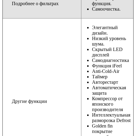
Подробнее о фильтрах
функция.
Самоочистка.
Элегантный
дизайн.
Низкий уровень
шума.
Скрытый LED
дисплей
Самодиагностика
Функция iFeel
Anti-Cold-Air
Таймер
Авторестарт
Автоматическая
защита
Компрессор от
Другие функции
японского
производителя
Интеллектуальная
разморозка Defrost
Golden fin
покрытие