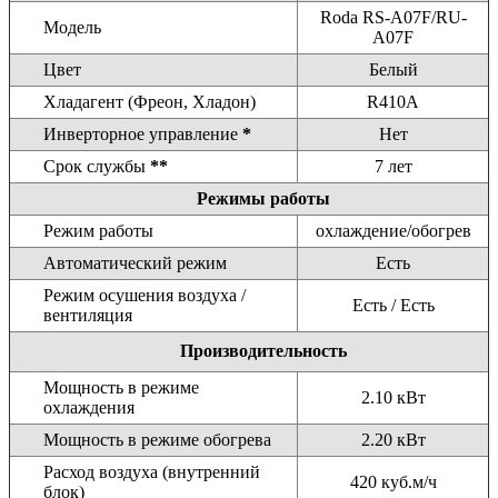
Roda RS-A07F/RU-
Модель
A07F
Цвет
Белый
Хладагент (Фреон, Хладон)
R410A
Инверторное управление
*
Нет
Срок службы
**
7 лет
Режимы работы
Режим работы
охлаждение/обогрев
Автоматический режим
Есть
Режим осушения воздуха /
Есть / Есть
вентиляция
Производительность
Мощность в режиме
2.10 кВт
охлаждения
Мощность в режиме обогрева
2.20 кВт
Расход воздуха (внутренний
420 куб.м/ч
блок)