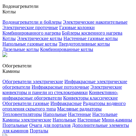
Водонагреватели
Котлы
Водонагреватели и бойлеры
Электрические накопительные
Электрические проточные
Газовые колонки
Комбинированного нагрева
Бойлеры косвенного нагрева
Котлы
Электрические котлы
Настенные газовые котлы
Напольные газовые котлы
Твердотопливные котлы
Дизельные котлы
Комбинированные котлы
Обогреватели
Камины
Обогреватели электрические
Инфракрасные электрические
обогреватели
Инфракрасные потолочные
Электрические
конвекторы и панели из стеклокерамики
Конвективно-
инфракрасные обогреватели
Конвекторы классические
Обогреватели газовые
Инфракрасные
Радиаторы водяного
отопления скрытого типа
Масляные радиаторы
Тепловентиляторы
Напольные
Настенные
Настольные
Камины электрические
Напольные
Настенные
Мини-камины
Портальные
Очаги для порталов
Дополнительные элементы
для каминов
Порталы