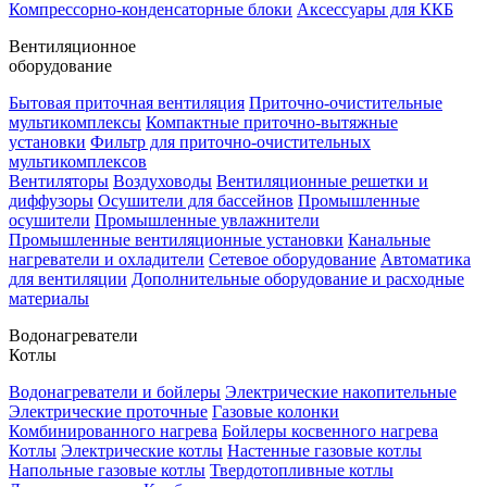
Компрессорно-конденсаторные блоки
Аксессуары для ККБ
Вентиляционное
оборудование
Бытовая приточная вентиляция
Приточно-очистительные
мультикомплексы
Компактные приточно-вытяжные
установки
Фильтр для приточно-очистительных
мультикомплексов
Вентиляторы
Воздуховоды
Вентиляционные решетки и
диффузоры
Осушители для бассейнов
Промышленные
осушители
Промышленные увлажнители
Промышленные вентиляционные установки
Канальные
нагреватели и охладители
Сетевое оборудование
Автоматика
для вентиляции
Дополнительные оборудование и расходные
материалы
Водонагреватели
Котлы
Водонагреватели и бойлеры
Электрические накопительные
Электрические проточные
Газовые колонки
Комбинированного нагрева
Бойлеры косвенного нагрева
Котлы
Электрические котлы
Настенные газовые котлы
Напольные газовые котлы
Твердотопливные котлы