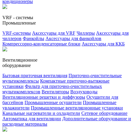
кондиционеры
VRF - системы
Промышленные
VRF-системы
Аксессуары для VRF
Чиллеры
Аксессуары для
чиллеров
Фанкойлы
Аксессуары для фанкойлов
Компрессорно-конденсаторные блоки
Аксессуары для ККБ
Вентиляционное
оборудование
Бытовая приточная вентиляция
Приточно-очистительные
мультикомплексы
Компактные приточно-вытяжные
установки
Фильтр для приточно-очистительных
мультикомплексов
Вентиляторы
Воздуховоды
Вентиляционные решетки и диффузоры
Осушители для
бассейнов
Промышленные осушители
Промышленные
увлажнители
Промышленные вентиляционные установки
Канальные нагреватели и охладители
Сетевое оборудование
Автоматика для вентиляции
Дополнительные оборудование и
расходные материалы