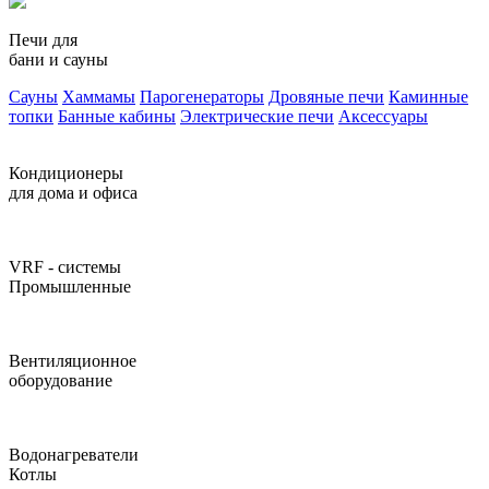
Печи для
бани и сауны
Сауны
Хаммамы
Парогенераторы
Дровяные печи
Каминные
топки
Банные кабины
Электрические печи
Аксессуары
Кондиционеры
для дома и офиса
VRF - системы
Промышленные
Вентиляционное
оборудование
Водонагреватели
Котлы