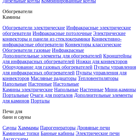
Дизельные котлы
Комбинированные котлы
Обогреватели
Камины
Обогреватели электрические
Инфракрасные электрические
обогреватели
Инфракрасные потолочные
Электрические
конвекторы и панели из стеклокерамики
Конвективно-
инфракрасные обогреватели
Конвекторы классические
Обогреватели газовые
Инфракрасные
Дополнительные элементы для обогревателей
Кронштейны
для инфракрасных обогревателей
Ножки для конвекторов
Оборудование для газовых обогревателей
Пульты управления
для инфракрасных обогревателей
Пульты управления для
конвекторов
Масляные радиаторы
Тепловентиляторы
Напольные
Настенные
Настольные
Камины электрические
Напольные
Настенные
Мини-камины
Портальные
Очаги для порталов
Дополнительные элементы
для каминов
Порталы
Печи для
бани и сауны
Сауны
Хаммамы
Парогенераторы
Дровяные печи
Каминные топки
Банные кабины
Электрические печи
Аксессуары