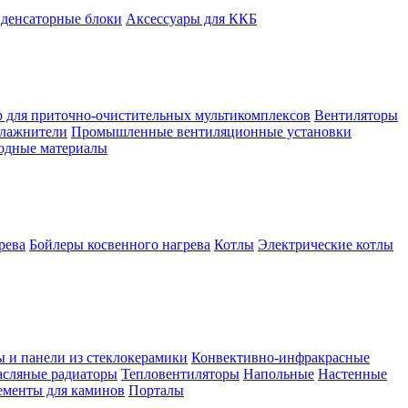
денсаторные блоки
Аксессуары для ККБ
 для приточно-очистительных мультикомплексов
Вентиляторы
лажнители
Промышленные вентиляционные установки
ходные материалы
рева
Бойлеры косвенного нагрева
Котлы
Электрические котлы
ы и панели из стеклокерамики
Конвективно-инфракрасные
сляные радиаторы
Тепловентиляторы
Напольные
Настенные
ементы для каминов
Порталы