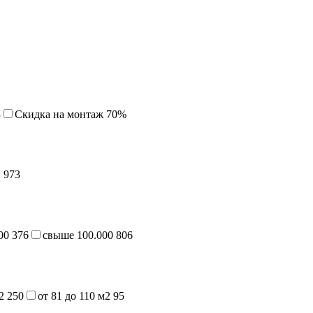
3
Cкидка на монтаж 70%
й
973
000
376
свыше 100.000
806
м2
250
от 81 до 110 м2
95