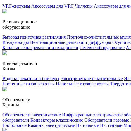
VRF-системы
Аксессуары для VRF
Чиллеры
Аксессуары для ч
Вентиляционное
оборудование
Бытовая приточная вентиляция
Приточно-очистительные муль
Воздуховоды
Вентиляционные решетки и диффузоры
Осушител
Канальные нагреватели и охладители
Сетевое оборудование
Ав
Водонагреватели
Котлы
Водонагреватели и бойлеры
Электрические накопительные
Эле
Настенные газовые котлы
Напольные газовые котлы
Твердото
Обогреватели
Камины
Обогреватели электрические
Инфракрасные электрические обо
обогреватели
Конвекторы классические
Обогреватели газовые
Настольные
Камины электрические
Напольные
Настенные
Ми