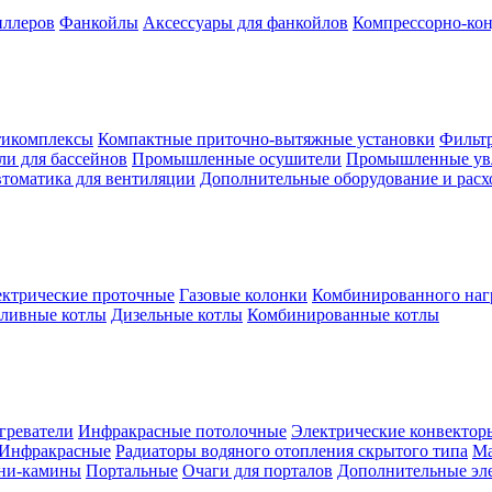
иллеров
Фанкойлы
Аксессуары для фанкойлов
Компрессорно-кон
тикомплексы
Компактные приточно-вытяжные установки
Фильтр
и для бассейнов
Промышленные осушители
Промышленные ув
томатика для вентиляции
Дополнительные оборудование и рас
ктрические проточные
Газовые колонки
Комбинированного наг
пливные котлы
Дизельные котлы
Комбинированные котлы
греватели
Инфракрасные потолочные
Электрические конвектор
Инфракрасные
Радиаторы водяного отопления скрытого типа
Ма
ни-камины
Портальные
Очаги для порталов
Дополнительные эл