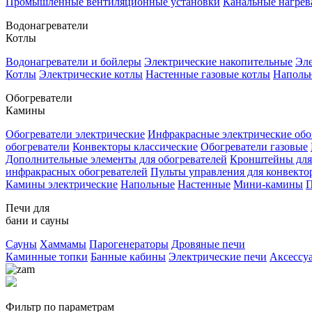
Промышленные вентиляционные установки
Канальные нагрев
Водонагреватели
Котлы
Водонагреватели и бойлеры
Электрические накопительные
Эле
Котлы
Электрические котлы
Настенные газовые котлы
Напольн
Обогреватели
Камины
Обогреватели электрические
Инфракрасные электрические обо
обогреватели
Конвекторы классические
Обогреватели газовые
Дополнительные элементы для обогревателей
Кронштейны для
инфракрасных обогревателей
Пульты управления для конвекто
Камины электрические
Напольные
Настенные
Мини-камины
П
Печи для
бани и сауны
Сауны
Хаммамы
Парогенераторы
Дровяные печи
Каминные топки
Банные кабины
Электрические печи
Аксессу
Фильтр по параметрам