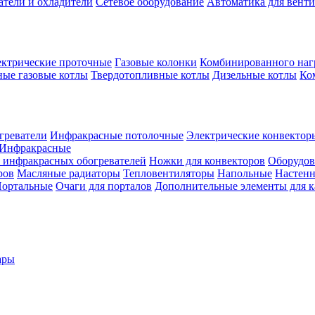
атели и охладители
Сетевое оборудование
Автоматика для вент
ктрические проточные
Газовые колонки
Комбинированного наг
ые газовые котлы
Твердотопливные котлы
Дизельные котлы
Ко
греватели
Инфракрасные потолочные
Электрические конвектор
Инфракрасные
 инфракрасных обогревателей
Ножки для конвекторов
Оборудов
ров
Масляные радиаторы
Тепловентиляторы
Напольные
Настен
ортальные
Очаги для порталов
Дополнительные элементы для 
ары