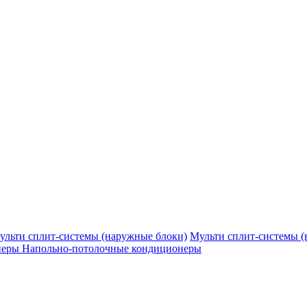
ульти сплит-системы (наружные блоки)
Мульти сплит-системы (
неры
Напольно-потолочные кондиционеры