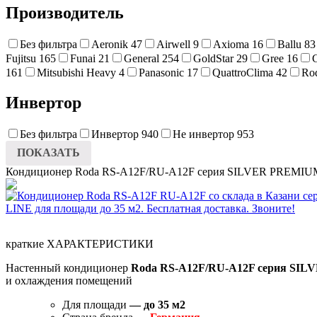
Производитель
Без фильтра
Aeronik
47
Airwell
9
Axioma
16
Ballu
83
Fujitsu
165
Funai
21
General
254
GoldStar
29
Gree
16
161
Mitsubishi Heavy
4
Panasonic
17
QuattroClima
42
Ro
Инвертор
Без фильтра
Инвертор
940
Не инвертор
953
ПОКАЗАТЬ
Кондиционер Roda RS-A12F/RU-A12F серия SILVER PREMIU
краткие ХАРАКТЕРИСТИКИ
Настенный кондиционер
Roda RS-A12F/RU-A12F серия SI
и охлаждения помещений
Для площади
— до 35
м2