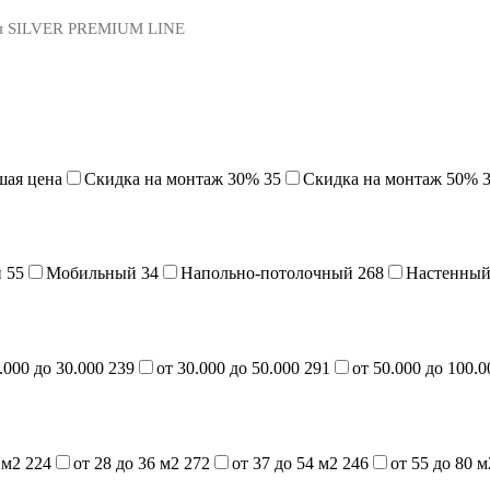
ия SILVER PREMIUM LINE
шая цена
Cкидка на монтаж 30%
35
Скидка на монтаж 50%
й
55
Мобильный
34
Напольно-потолочный
268
Настенны
.000 до 30.000
239
от 30.000 до 50.000
291
от 50.000 до 100.
7 м2
224
от 28 до 36 м2
272
от 37 до 54 м2
246
от 55 до 80 