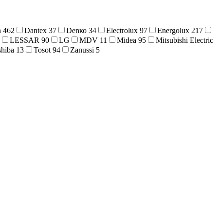
n
462
Dantex
37
Denко
34
Electrolux
97
Energolux
217
LESSAR
90
LG
MDV
11
Midea
95
Mitsubishi Electric
shiba
13
Tosot
94
Zanussi
5