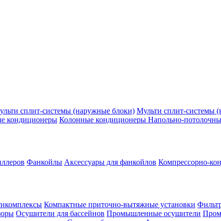
ульти сплит-системы (наружные блоки)
Мульти сплит-системы (
ые кондиционеры
Колонные кондиционеры
Напольно-потолочны
иллеров
Фанкойлы
Аксессуары для фанкойлов
Компрессорно-кон
тикомплексы
Компактные приточно-вытяжные установки
Фильтр
зоры
Осушители для бассейнов
Промышленные осушители
Пром