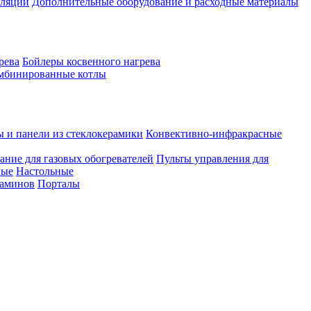
иляции
Дополнительные оборудование и расходные материалы
рева
Бойлеры косвенного нагрева
мбинированные котлы
ы и панели из стеклокерамики
Конвективно-инфракрасные
ание для газовых обогревателей
Пульты управления для
ные
Настольные
каминов
Порталы