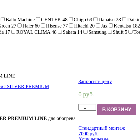
Ballu Machine
CENTEK
48
Chigo
69
Dahatsu
28
Daiki
Green
27
Haier
60
Hisense
77
Hitachi
20
Jax
Kentatsu
182
da
17
ROYAL CLIMA
48
Sakata
14
Samsung
Shuft
5
To
M LINE
Запросить цену
0 руб.
В КОРЗИНУ
LVER PREMIUM LINE
для обогрева
Стандартный монтаж
7000 руб.
Хочу дешевле