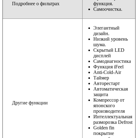
Подробнее о фильтрах
функция.
Самоочистка.
Элегантный
дизайн.
Низкий уровень
шума.
Скрытый LED
дисплей
Самодиагностика
Функция iFeel
Anti-Cold-Air
Таймер
Авторестарт
Автоматическая
защита
Компрессор от
Другие функции
японского
производителя
Интеллектуальная
разморозка Defrost
Golden fin
покрытие