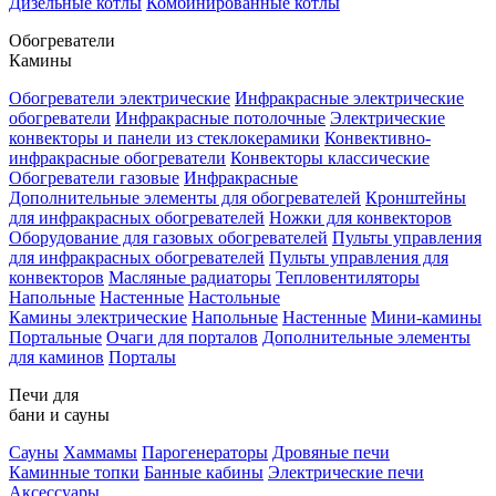
Дизельные котлы
Комбинированные котлы
Обогреватели
Камины
Обогреватели электрические
Инфракрасные электрические
обогреватели
Инфракрасные потолочные
Электрические
конвекторы и панели из стеклокерамики
Конвективно-
инфракрасные обогреватели
Конвекторы классические
Обогреватели газовые
Инфракрасные
Дополнительные элементы для обогревателей
Кронштейны
для инфракрасных обогревателей
Ножки для конвекторов
Оборудование для газовых обогревателей
Пульты управления
для инфракрасных обогревателей
Пульты управления для
конвекторов
Масляные радиаторы
Тепловентиляторы
Напольные
Настенные
Настольные
Камины электрические
Напольные
Настенные
Мини-камины
Портальные
Очаги для порталов
Дополнительные элементы
для каминов
Порталы
Печи для
бани и сауны
Сауны
Хаммамы
Парогенераторы
Дровяные печи
Каминные топки
Банные кабины
Электрические печи
Аксессуары