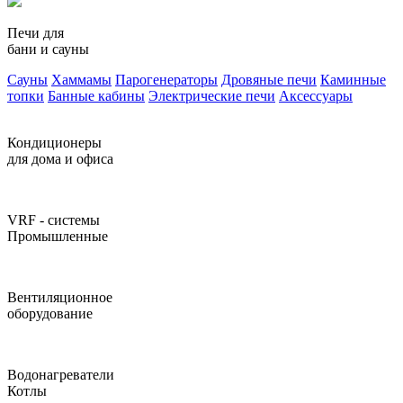
Печи для
бани и сауны
Сауны
Хаммамы
Парогенераторы
Дровяные печи
Каминные
топки
Банные кабины
Электрические печи
Аксессуары
Кондиционеры
для дома и офиса
VRF - системы
Промышленные
Вентиляционное
оборудование
Водонагреватели
Котлы