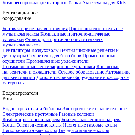
Компрессорно-конденсаторные блоки
Аксессуары для ККБ
Вентиляционное
оборудование
Бытовая приточная вентиляция
Приточно-очистительные
мультикомплексы
Компактные приточно-вытяжные
установки
Фильтр для приточно-очистительных
мультикомплексов
Вентиляторы
Воздуховоды
Вентиляционные решетки и
диффузоры
Осушители для бассейнов
Промышленные
осушители
Промышленные увлажнители
Промышленные вентиляционные установки
Канальные
нагреватели и охладители
Сетевое оборудование
Автоматика
для вентиляции
Дополнительные оборудование и расходные
материалы
Водонагреватели
Котлы
Водонагреватели и бойлеры
Электрические накопительные
Электрические проточные
Газовые колонки
Комбинированного нагрева
Бойлеры косвенного нагрева
Котлы
Электрические котлы
Настенные газовые котлы
Напольные газовые котлы
Твердотопливные котлы