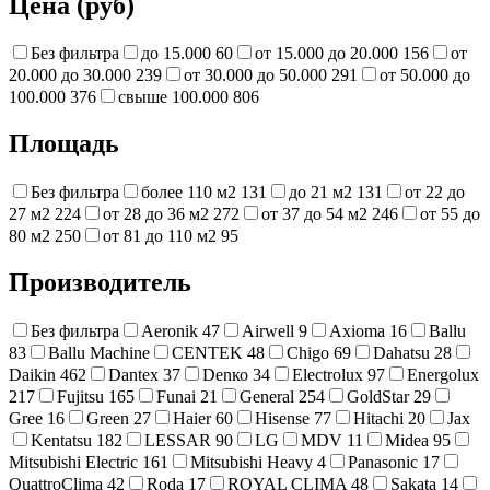
Цена (руб)
Без фильтра
до 15.000
60
от 15.000 до 20.000
156
от
20.000 до 30.000
239
от 30.000 до 50.000
291
от 50.000 до
100.000
376
свыше 100.000
806
Площадь
Без фильтра
более 110 м2
131
до 21 м2
131
от 22 до
27 м2
224
от 28 до 36 м2
272
от 37 до 54 м2
246
от 55 до
80 м2
250
от 81 до 110 м2
95
Производитель
Без фильтра
Aeronik
47
Airwell
9
Axioma
16
Ballu
83
Ballu Machine
CENTEK
48
Chigo
69
Dahatsu
28
Daikin
462
Dantex
37
Denко
34
Electrolux
97
Energolux
217
Fujitsu
165
Funai
21
General
254
GoldStar
29
Gree
16
Green
27
Haier
60
Hisense
77
Hitachi
20
Jax
Kentatsu
182
LESSAR
90
LG
MDV
11
Midea
95
Mitsubishi Electric
161
Mitsubishi Heavy
4
Panasonic
17
QuattroClima
42
Roda
17
ROYAL CLIMA
48
Sakata
14