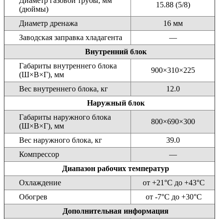
Диаметр газовой трубы, мм
15.88 (5/8)
(дюймы)
Диаметр дренажа
16 мм
Заводская заправка хладагента
—
Внутренний блок
Габариты внутреннего блока
900×310×225
(Ш×В×Г), мм
Вес внутреннего блока, кг
12.0
Наружный блок
Габариты наружного блока
800×690×300
(Ш×В×Г), мм
Вес наружного блока, кг
39.0
Компрессор
—
Диапазон рабочих температур
Охлаждение
от +21°С до +43°С
Обогрев
от -7°С до +30°С
Дополнительная информация