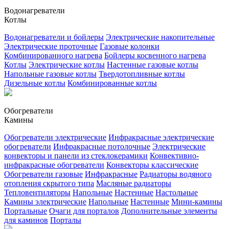
Водонагреватели
Котлы
Водонагреватели и бойлеры
Электрические накопительные
Электрические проточные
Газовые колонки
Комбинированного нагрева
Бойлеры косвенного нагрева
Котлы
Электрические котлы
Настенные газовые котлы
Напольные газовые котлы
Твердотопливные котлы
Дизельные котлы
Комбинированные котлы
Обогреватели
Камины
Обогреватели электрические
Инфракрасные электрические
обогреватели
Инфракрасные потолочные
Электрические
конвекторы и панели из стеклокерамики
Конвективно-
инфракрасные обогреватели
Конвекторы классические
Обогреватели газовые
Инфракрасные
Радиаторы водяного
отопления скрытого типа
Масляные радиаторы
Тепловентиляторы
Напольные
Настенные
Настольные
Камины электрические
Напольные
Настенные
Мини-камины
Портальные
Очаги для порталов
Дополнительные элементы
для каминов
Порталы