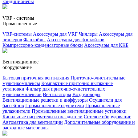
кондиционеры
VRF - системы
Промышленные
VRF-системы
Аксессуары для VRF
Чиллеры
Аксессуары для
чиллеров
Фанкойлы
Аксессуары для фанкойлов
Компрессорно-конденсаторные блоки
Аксессуары для ККБ
Вентиляционное
оборудование
Бытовая приточная вентиляция
Приточно-очистительные
мультикомплексы
Компактные приточно-вытяжные
установки
Фильтр для приточно-очистительных
мультикомплексов
Вентиляторы
Воздуховоды
Вентиляционные решетки и диффузоры
Осушители для
бассейнов
Промышленные осушители
Промышленные
увлажнители
Промышленные вентиляционные установки
Канальные нагреватели и охладители
Сетевое оборудование
Автоматика для вентиляции
Дополнительные оборудование и
расходные материалы