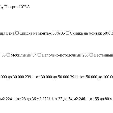
SLy/O серия LYRA
шая цена
Cкидка на монтаж 30%
35
Скидка на монтаж 50%
й
55
Мобильный
34
Напольно-потолочный
268
Настенны
.000 до 30.000
239
от 30.000 до 50.000
291
от 50.000 до 100.
7 м2
224
от 28 до 36 м2
272
от 37 до 54 м2
246
от 55 до 80 