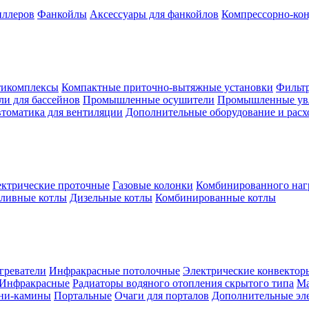
иллеров
Фанкойлы
Аксессуары для фанкойлов
Компрессорно-кон
тикомплексы
Компактные приточно-вытяжные установки
Фильтр
и для бассейнов
Промышленные осушители
Промышленные ув
томатика для вентиляции
Дополнительные оборудование и рас
ктрические проточные
Газовые колонки
Комбинированного наг
пливные котлы
Дизельные котлы
Комбинированные котлы
греватели
Инфракрасные потолочные
Электрические конвектор
Инфракрасные
Радиаторы водяного отопления скрытого типа
Ма
ни-камины
Портальные
Очаги для порталов
Дополнительные эл