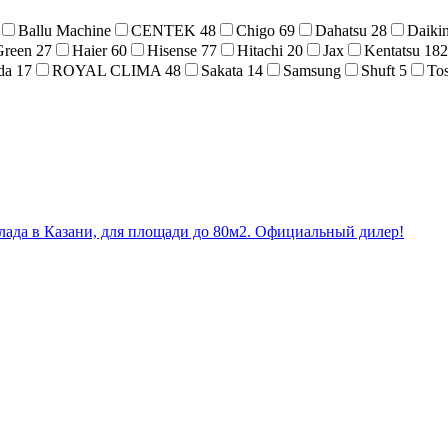
Ballu Machine
CENTEK
48
Chigo
69
Dahatsu
28
Daiki
Green
27
Haier
60
Hisense
77
Hitachi
20
Jax
Kentatsu
182
da
17
ROYAL CLIMA
48
Sakata
14
Samsung
Shuft
5
To