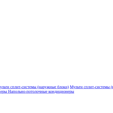
ульти сплит-системы (наружные блоки)
Мульти сплит-системы (
неры
Напольно-потолочные кондиционеры