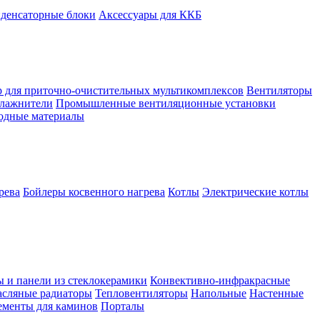
денсаторные блоки
Аксессуары для ККБ
 для приточно-очистительных мультикомплексов
Вентиляторы
лажнители
Промышленные вентиляционные установки
ходные материалы
рева
Бойлеры косвенного нагрева
Котлы
Электрические котлы
ы и панели из стеклокерамики
Конвективно-инфракрасные
сляные радиаторы
Тепловентиляторы
Напольные
Настенные
ементы для каминов
Порталы