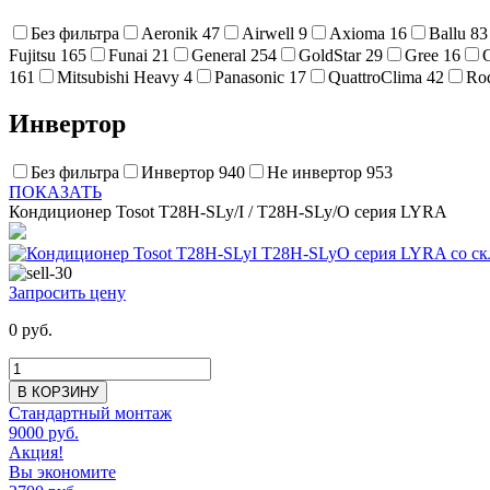
Без фильтра
Aeronik
47
Airwell
9
Axioma
16
Ballu
83
Fujitsu
165
Funai
21
General
254
GoldStar
29
Gree
16
161
Mitsubishi Heavy
4
Panasonic
17
QuattroClima
42
Ro
Инвертор
Без фильтра
Инвертор
940
Не инвертор
953
ПОКАЗАТЬ
Кондиционер Tosot T28H-SLy/I / T28H-SLy/O серия LYRA
Запросить цену
0 руб.
В КОРЗИНУ
Стандартный монтаж
9000 руб.
Акция!
Вы экономите