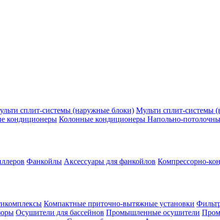
ульти сплит-системы (наружные блоки)
Мульти сплит-системы (
ые кондиционеры
Колонные кондиционеры
Напольно-потолочны
иллеров
Фанкойлы
Аксессуары для фанкойлов
Компрессорно-кон
тикомплексы
Компактные приточно-вытяжные установки
Фильтр
зоры
Осушители для бассейнов
Промышленные осушители
Пром