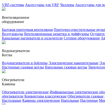
VRF-системы
Аксессуары для VRF
Чиллеры
Аксессуары для ч
Вентиляционное
оборудование
Бытовая приточная вентиляция
Приточно-очистительные муль
Воздуховоды
Вентиляционные решетки и диффузоры
Осушител
Канальные нагреватели и охладители
Сетевое оборудование
Ав
Водонагреватели
Котлы
Водонагреватели и бойлеры
Электрические накопительные
Эле
Настенные газовые котлы
Напольные газовые котлы
Твердото
Обогреватели
Камины
Обогреватели электрические
Инфракрасные электрические обо
обогреватели
Конвекторы классические
Обогреватели газовые
Настольные
Камины электрические
Напольные
Настенные
Ми