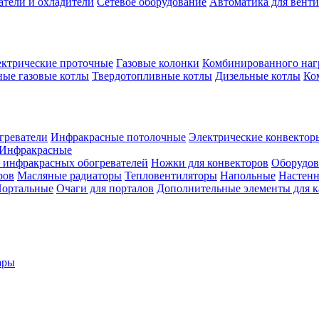
атели и охладители
Сетевое оборудование
Автоматика для вент
ктрические проточные
Газовые колонки
Комбинированного наг
ые газовые котлы
Твердотопливные котлы
Дизельные котлы
Ко
греватели
Инфракрасные потолочные
Электрические конвектор
Инфракрасные
 инфракрасных обогревателей
Ножки для конвекторов
Оборудов
ров
Масляные радиаторы
Тепловентиляторы
Напольные
Настен
ортальные
Очаги для порталов
Дополнительные элементы для 
ары