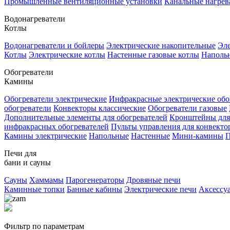
Промышленные вентиляционные установки
Канальные нагрев
Водонагреватели
Котлы
Водонагреватели и бойлеры
Электрические накопительные
Эле
Котлы
Электрические котлы
Настенные газовые котлы
Напольн
Обогреватели
Камины
Обогреватели электрические
Инфракрасные электрические обо
обогреватели
Конвекторы классические
Обогреватели газовые
Дополнительные элементы для обогревателей
Кронштейны для
инфракрасных обогревателей
Пульты управления для конвекто
Камины электрические
Напольные
Настенные
Мини-камины
П
Печи для
бани и сауны
Сауны
Хаммамы
Парогенераторы
Дровяные печи
Каминные топки
Банные кабины
Электрические печи
Аксессу
Фильтр по параметрам