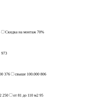
3
Cкидка на монтаж 70%
й
973
000
376
свыше 100.000
806
м2
250
от 81 до 110 м2
95