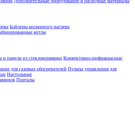
иляции
Дополнительные оборудование и расходные материалы
рева
Бойлеры косвенного нагрева
мбинированные котлы
ы и панели из стеклокерамики
Конвективно-инфракрасные
ание для газовых обогревателей
Пульты управления для
ные
Настольные
каминов
Порталы