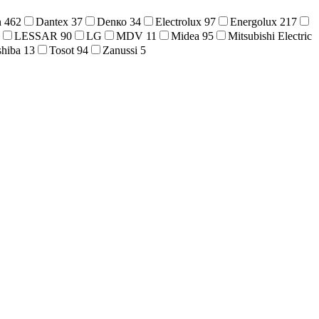
n
462
Dantex
37
Denко
34
Electrolux
97
Energolux
217
LESSAR
90
LG
MDV
11
Midea
95
Mitsubishi Electric
shiba
13
Tosot
94
Zanussi
5