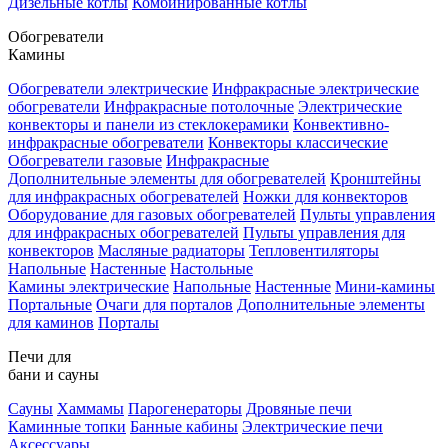
Дизельные котлы
Комбинированные котлы
Обогреватели
Камины
Обогреватели электрические
Инфракрасные электрические
обогреватели
Инфракрасные потолочные
Электрические
конвекторы и панели из стеклокерамики
Конвективно-
инфракрасные обогреватели
Конвекторы классические
Обогреватели газовые
Инфракрасные
Дополнительные элементы для обогревателей
Кронштейны
для инфракрасных обогревателей
Ножки для конвекторов
Оборудование для газовых обогревателей
Пульты управления
для инфракрасных обогревателей
Пульты управления для
конвекторов
Масляные радиаторы
Тепловентиляторы
Напольные
Настенные
Настольные
Камины электрические
Напольные
Настенные
Мини-камины
Портальные
Очаги для порталов
Дополнительные элементы
для каминов
Порталы
Печи для
бани и сауны
Сауны
Хаммамы
Парогенераторы
Дровяные печи
Каминные топки
Банные кабины
Электрические печи
Аксессуары