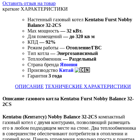
Оставить отзыв на товар
краткие ХАРАКТЕРИСТИКИ
Настенный газовый котел
Kentatsu Furst Nobby
Balance 32-2CS
Max мощность
— 32 кВт.
Для помещений
— до 320 кв м
КПД
— 92%
Режим работы —
Отопление/ГВС
Тип котла
— Энергозависимый
Теплообменник
— Раздельный
Страна бренда
Япония
Производство
Китай
Гарантия
3 года
ОПИСАНИЕ
ТЕХНИЧЕСКИЕ ХАРАКТЕРИСТИКИ
Описание газового котла Kentatsu Furst Nobby Balance 32-
2CS
Kentatsu (Кентатсу) Nobby Balance 32-2CS
компактный
газовый котел с двумя контурами, позволяющий размещать
его в любом подходящем месте на стене. Два теплообменника
в совершенстве обеспечивают потребителя в отоплении и
горячей воде. Панель управления довольно проста и понятна,