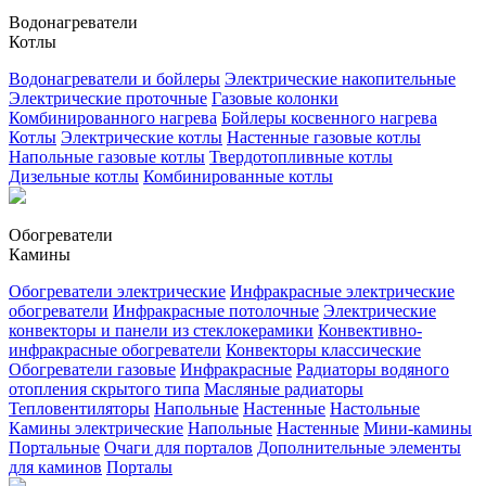
Водонагреватели
Котлы
Водонагреватели и бойлеры
Электрические накопительные
Электрические проточные
Газовые колонки
Комбинированного нагрева
Бойлеры косвенного нагрева
Котлы
Электрические котлы
Настенные газовые котлы
Напольные газовые котлы
Твердотопливные котлы
Дизельные котлы
Комбинированные котлы
Обогреватели
Камины
Обогреватели электрические
Инфракрасные электрические
обогреватели
Инфракрасные потолочные
Электрические
конвекторы и панели из стеклокерамики
Конвективно-
инфракрасные обогреватели
Конвекторы классические
Обогреватели газовые
Инфракрасные
Радиаторы водяного
отопления скрытого типа
Масляные радиаторы
Тепловентиляторы
Напольные
Настенные
Настольные
Камины электрические
Напольные
Настенные
Мини-камины
Портальные
Очаги для порталов
Дополнительные элементы
для каминов
Порталы