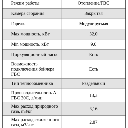
Режим работы
Отопление/ГВС
Камера сгорания
Закрытая
Горелка
Модулируемая
Max мощность, кВт
32,0
Min мощность, кВт
9,6
Циркуляционный насос
Есть
Возможность
подключения бойлера
Есть
ГВС
Тип теплообменника
Раздельный
Производительность Δ
13,3
ГВС 30С, л/мин
Max расход природного
3,16
газа, m3/кг
Max расход сжиженного
2,87
газа, м3/час