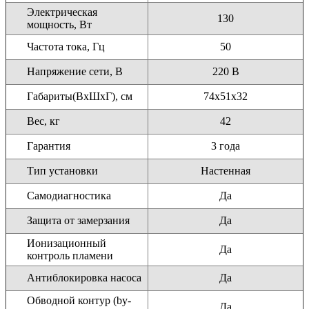
Электрическая
130
мощность, Вт
Частота тока, Гц
50
Напряжение сети, В
220 В
Габариты(ВxШxГ), см
74х51х32
Вес, кг
42
Гарантия
3 года
Тип установки
Настенная
Самодиагностика
Да
Защита от замерзания
Да
Ионизационный
Да
контроль пламени
Антиблокировка насоса
Да
Обводной контур (by-
Да