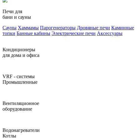
Печи для
бани и сауны
Сауны
Хаммамы
Парогенераторы
Дровяные печи
Каминные
топки
Банные кабины
Электрические печи
Аксессуары
Кондиционеры
для дома и офиса
VRF - системы
Промышленные
Вентиляционное
оборудование
Водонагреватели
Котлы