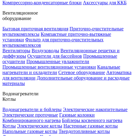
Компрессорно-конденсаторные блоки
Аксессуары для ККБ
Вентиляционное
оборудование
Бытовая приточная вентиляция
Приточно-очистительные
мультикомплексы
Компактные приточно-вытяжные
установки
Фильтр для приточно-очистительных
мультикомплексов
Вентиляторы
Воздуховоды
Вентиляционные решетки и
диффузоры
Осушители для бассейнов
Промышленные
осушители
Промышленные увлажнители
Промышленные вентиляционные установки
Канальные
нагреватели и охладители
Сетевое оборудование
Автоматика
для вентиляции
Дополнительные оборудование и расходные
материалы
Водонагреватели
Котлы
Водонагреватели и бойлеры
Электрические накопительные
Электрические проточные
Газовые колонки
Комбинированного нагрева
Бойлеры косвенного нагрева
Котлы
Электрические котлы
Настенные газовые котлы
Напольные газовые котлы
Твердотопливные котлы