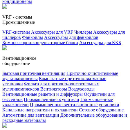
кондиционеры
VRF - системы
Промышленные
VRF-системы
Аксессуары для VRF
Чиллеры
Аксессуары для
чиллеров
Фанкойлы
Аксессуары для фанкойлов
Компрессорно-конденсаторные блоки
Аксессуары для ККБ
Вентиляционное
оборудование
Бытовая приточная вентиляция
Приточно-очистительные
мультикомплексы
Компактные приточно-вытяжные
установки
Фильтр для приточно-очистительных
мультикомплексов
Вентиляторы
Воздуховоды
Вентиляционные решетки и диффузоры
Осушители для
бассейнов
Промышленные осушители
Промышленные
увлажнители
Промышленные вентиляционные установки
Канальные нагреватели и охладители
Сетевое оборудование
Автоматика для вентиляции
Дополнительные оборудование и
расходные материалы