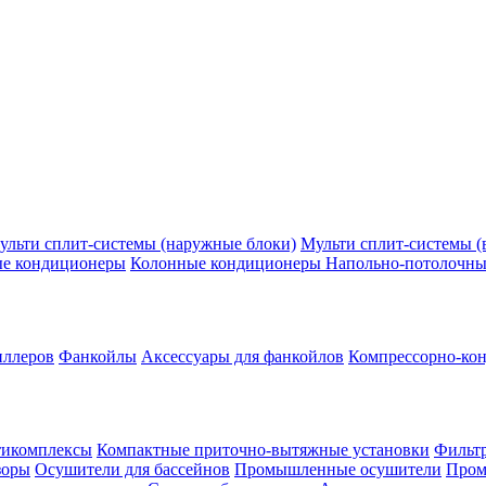
ульти сплит-системы (наружные блоки)
Мульти сплит-системы (
ые кондиционеры
Колонные кондиционеры
Напольно-потолочны
иллеров
Фанкойлы
Аксессуары для фанкойлов
Компрессорно-кон
тикомплексы
Компактные приточно-вытяжные установки
Фильтр
зоры
Осушители для бассейнов
Промышленные осушители
Пром