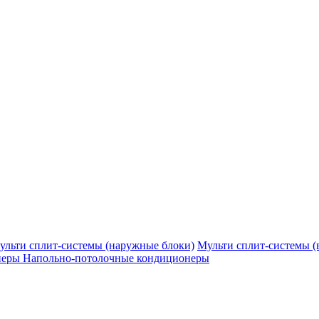
ульти сплит-системы (наружные блоки)
Мульти сплит-системы (
неры
Напольно-потолочные кондиционеры