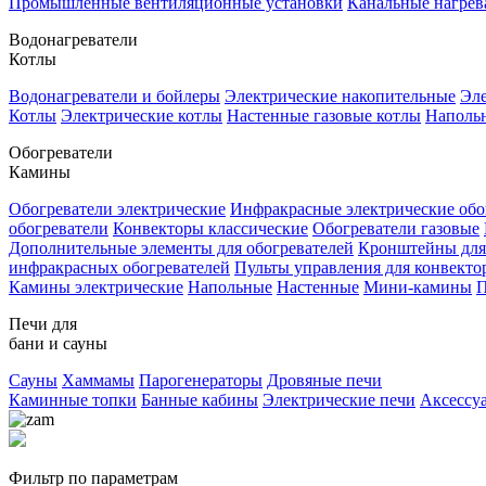
Промышленные вентиляционные установки
Канальные нагрев
Водонагреватели
Котлы
Водонагреватели и бойлеры
Электрические накопительные
Эле
Котлы
Электрические котлы
Настенные газовые котлы
Напольн
Обогреватели
Камины
Обогреватели электрические
Инфракрасные электрические обо
обогреватели
Конвекторы классические
Обогреватели газовые
Дополнительные элементы для обогревателей
Кронштейны для
инфракрасных обогревателей
Пульты управления для конвекто
Камины электрические
Напольные
Настенные
Мини-камины
П
Печи для
бани и сауны
Сауны
Хаммамы
Парогенераторы
Дровяные печи
Каминные топки
Банные кабины
Электрические печи
Аксессу
Фильтр по параметрам