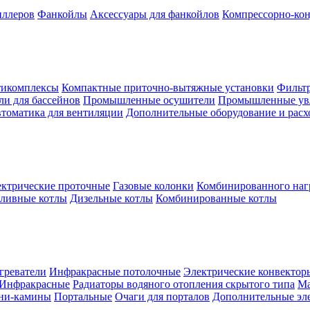
иллеров
Фанкойлы
Аксессуары для фанкойлов
Компрессорно-кон
тикомплексы
Компактные приточно-вытяжные установки
Фильтр
и для бассейнов
Промышленные осушители
Промышленные ув
томатика для вентиляции
Дополнительные оборудование и рас
ктрические проточные
Газовые колонки
Комбинированного наг
пливные котлы
Дизельные котлы
Комбинированные котлы
греватели
Инфракрасные потолочные
Электрические конвектор
Инфракрасные
Радиаторы водяного отопления скрытого типа
Ма
ни-камины
Портальные
Очаги для порталов
Дополнительные эл