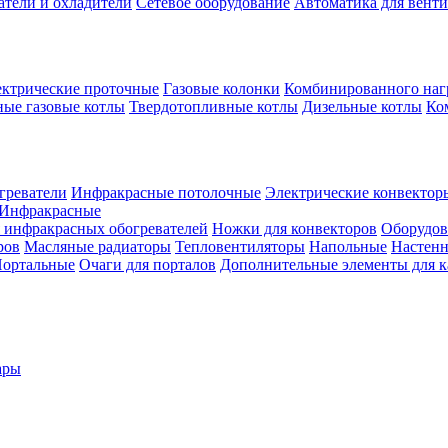
атели и охладители
Сетевое оборудование
Автоматика для вент
ктрические проточные
Газовые колонки
Комбинированного наг
ые газовые котлы
Твердотопливные котлы
Дизельные котлы
Ко
греватели
Инфракрасные потолочные
Электрические конвектор
Инфракрасные
 инфракрасных обогревателей
Ножки для конвекторов
Оборудов
ров
Масляные радиаторы
Тепловентиляторы
Напольные
Настен
ортальные
Очаги для порталов
Дополнительные элементы для 
ары