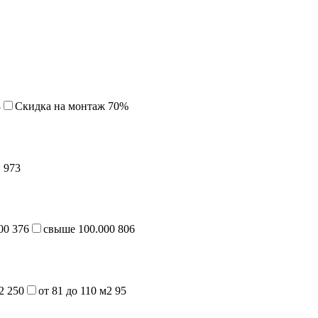
3
Cкидка на монтаж 70%
й
973
000
376
свыше 100.000
806
м2
250
от 81 до 110 м2
95