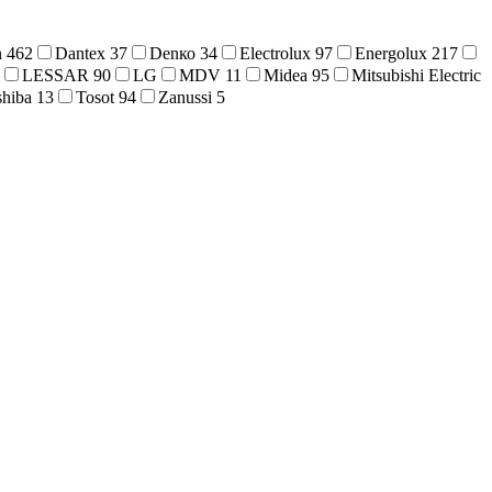
n
462
Dantex
37
Denко
34
Electrolux
97
Energolux
217
LESSAR
90
LG
MDV
11
Midea
95
Mitsubishi Electric
shiba
13
Tosot
94
Zanussi
5