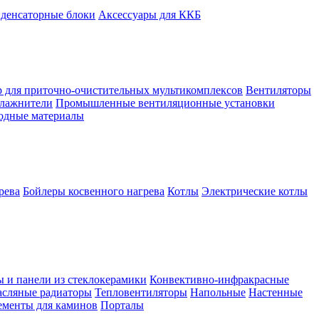
денсаторные блоки
Аксессуары для ККБ
 для приточно-очистительных мультикомплексов
Вентиляторы
лажнители
Промышленные вентиляционные установки
ходные материалы
рева
Бойлеры косвенного нагрева
Котлы
Электрические котлы
ы и панели из стеклокерамики
Конвективно-инфракрасные
сляные радиаторы
Тепловентиляторы
Напольные
Настенные
ементы для каминов
Порталы