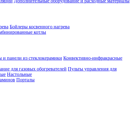
иляции
Дополнительные оборудование и расходные материалы
рева
Бойлеры косвенного нагрева
мбинированные котлы
ы и панели из стеклокерамики
Конвективно-инфракрасные
ание для газовых обогревателей
Пульты управления для
ные
Настольные
каминов
Порталы