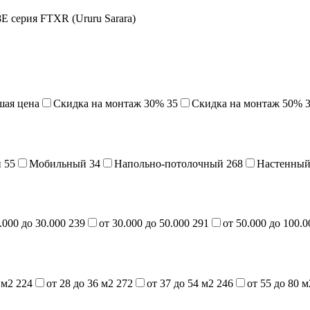
 серия FTXR (Ururu Sarara)
шая цена
Cкидка на монтаж 30%
35
Скидка на монтаж 50%
й
55
Мобильный
34
Напольно-потолочный
268
Настенны
.000 до 30.000
239
от 30.000 до 50.000
291
от 50.000 до 100.
7 м2
224
от 28 до 36 м2
272
от 37 до 54 м2
246
от 55 до 80 