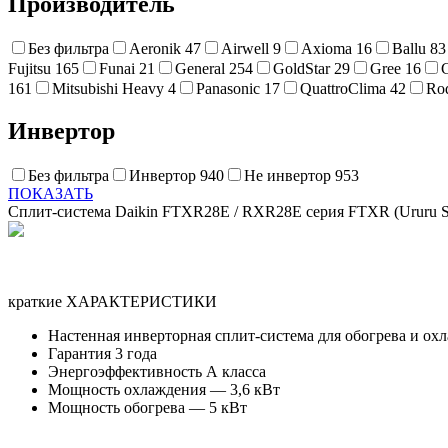
Производитель
Без фильтра
Aeronik
47
Airwell
9
Axioma
16
Ballu
83
Fujitsu
165
Funai
21
General
254
GoldStar
29
Gree
16
161
Mitsubishi Heavy
4
Panasonic
17
QuattroClima
42
Ro
Инвертор
Без фильтра
Инвертор
940
Не инвертор
953
ПОКАЗАТЬ
Сплит-система Daikin FTXR28E / RXR28E серия FTXR (Ururu S
краткие ХАРАКТЕРИСТИКИ
Настенная инверторная сплит-система для обогрева и ох
Гарантия 3 года
Энергоэффективность А класса
Мощность охлаждения — 3,6 кВт
Мощность обогрева — 5 кВт