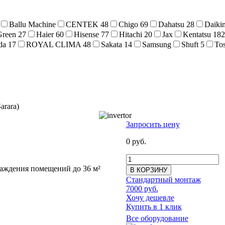
Ballu Machine
CENTEK
48
Chigo
69
Dahatsu
28
Daiki
Green
27
Haier
60
Hisense
77
Hitachi
20
Jax
Kentatsu
182
da
17
ROYAL CLIMA
48
Sakata
14
Samsung
Shuft
5
To
arara)
Запросить цену
0 руб.
лаждения помещений до 36 м²
В КОРЗИНУ
Стандартный монтаж
7000 руб.
Хочу дешевле
Купить в 1 клик
Все оборудование