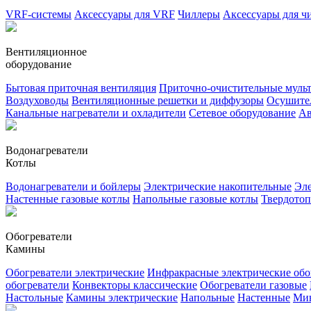
VRF-системы
Аксессуары для VRF
Чиллеры
Аксессуары для ч
Вентиляционное
оборудование
Бытовая приточная вентиляция
Приточно-очистительные муль
Воздуховоды
Вентиляционные решетки и диффузоры
Осушител
Канальные нагреватели и охладители
Сетевое оборудование
Ав
Водонагреватели
Котлы
Водонагреватели и бойлеры
Электрические накопительные
Эле
Настенные газовые котлы
Напольные газовые котлы
Твердото
Обогреватели
Камины
Обогреватели электрические
Инфракрасные электрические обо
обогреватели
Конвекторы классические
Обогреватели газовые
Настольные
Камины электрические
Напольные
Настенные
Ми