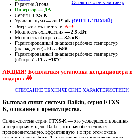
Оставить отзыв на товар
Гарантия
3 года
Инвертор —
ДА
Серия
FTXS-K
Уровень шума —
от 19
дБ
(ОЧЕНЬ ТИХИЙ)
Энергоэффективность
А++
Мощность охлаждения
— 2,6 кВт
Мощность обогрева
— 3,5 кВт
Гарантированный диапазон рабочих температур
(охлаждение)
-10 … +46C
Гарантированный диапазон рабочих температур
(обогрев)
-15… +18°C
АКЦИЯ! Бесплатная установка кондиционера в
подарок 🎁
ОПИСАНИЕ
ТЕХНИЧЕСКИЕ ХАРАКТЕРИСТИКИ
Бытовая сплит-система Daikin, серия FTXS-
K
,
описание и преимущества.
Сплит-система серии FTXS-K — это усовершенствованная
инверторная модель Daikin, которая обеспечивает
производительную, эффективную, но при этом очень
экономичную работу. Данная серия кондиционеров имеет