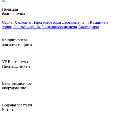
Печи для
бани и сауны
Сауны
Хаммамы
Парогенераторы
Дровяные печи
Каминные
топки
Банные кабины
Электрические печи
Аксессуары
Кондиционеры
для дома и офиса
VRF - системы
Промышленные
Вентиляционное
оборудование
Водонагреватели
Котлы