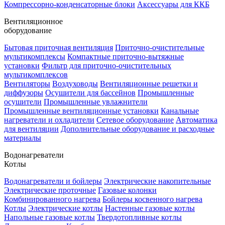
Компрессорно-конденсаторные блоки
Аксессуары для ККБ
Вентиляционное
оборудование
Бытовая приточная вентиляция
Приточно-очистительные
мультикомплексы
Компактные приточно-вытяжные
установки
Фильтр для приточно-очистительных
мультикомплексов
Вентиляторы
Воздуховоды
Вентиляционные решетки и
диффузоры
Осушители для бассейнов
Промышленные
осушители
Промышленные увлажнители
Промышленные вентиляционные установки
Канальные
нагреватели и охладители
Сетевое оборудование
Автоматика
для вентиляции
Дополнительные оборудование и расходные
материалы
Водонагреватели
Котлы
Водонагреватели и бойлеры
Электрические накопительные
Электрические проточные
Газовые колонки
Комбинированного нагрева
Бойлеры косвенного нагрева
Котлы
Электрические котлы
Настенные газовые котлы
Напольные газовые котлы
Твердотопливные котлы