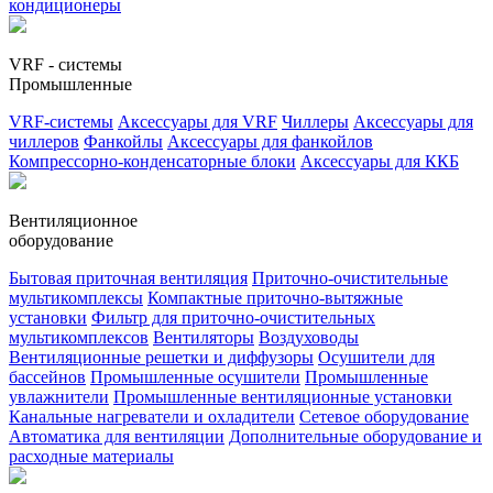
кондиционеры
VRF - системы
Промышленные
VRF-системы
Аксессуары для VRF
Чиллеры
Аксессуары для
чиллеров
Фанкойлы
Аксессуары для фанкойлов
Компрессорно-конденсаторные блоки
Аксессуары для ККБ
Вентиляционное
оборудование
Бытовая приточная вентиляция
Приточно-очистительные
мультикомплексы
Компактные приточно-вытяжные
установки
Фильтр для приточно-очистительных
мультикомплексов
Вентиляторы
Воздуховоды
Вентиляционные решетки и диффузоры
Осушители для
бассейнов
Промышленные осушители
Промышленные
увлажнители
Промышленные вентиляционные установки
Канальные нагреватели и охладители
Сетевое оборудование
Автоматика для вентиляции
Дополнительные оборудование и
расходные материалы