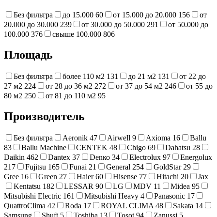
Без фильтра
до 15.000
60
от 15.000 до 20.000
156
от
20.000 до 30.000
239
от 30.000 до 50.000
291
от 50.000 до
100.000
376
свыше 100.000
806
Площадь
Без фильтра
более 110 м2
131
до 21 м2
131
от 22 до
27 м2
224
от 28 до 36 м2
272
от 37 до 54 м2
246
от 55 до
80 м2
250
от 81 до 110 м2
95
Производитель
Без фильтра
Aeronik
47
Airwell
9
Axioma
16
Ballu
83
Ballu Machine
CENTEK
48
Chigo
69
Dahatsu
28
Daikin
462
Dantex
37
Denко
34
Electrolux
97
Energolux
217
Fujitsu
165
Funai
21
General
254
GoldStar
29
Gree
16
Green
27
Haier
60
Hisense
77
Hitachi
20
Jax
Kentatsu
182
LESSAR
90
LG
MDV
11
Midea
95
Mitsubishi Electric
161
Mitsubishi Heavy
4
Panasonic
17
QuattroClima
42
Roda
17
ROYAL CLIMA
48
Sakata
14
Samsung
Shuft
5
Toshiba
13
Tosot
94
Zanussi
5