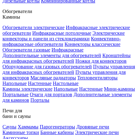
Дизельные котлы
Комбинированные котлы
Обогреватели
Камины
Обогреватели электрические
Инфракрасные электрические
обогреватели
Инфракрасные потолочные
Электрические
конвекторы и панели из стеклокерамики
Конвективно-
инфракрасные обогреватели
Конвекторы классические
Обогреватели газовые
Инфракрасные
Дополнительные элементы для обогревателей
Кронштейны
для инфракрасных обогревателей
Ножки для конвекторов
Оборудование для газовых обогревателей
Пульты управления
для инфракрасных обогревателей
Пульты управления для
конвекторов
Масляные радиаторы
Тепловентиляторы
Напольные
Настенные
Настольные
Камины электрические
Напольные
Настенные
Мини-камины
Портальные
Очаги для порталов
Дополнительные элементы
для каминов
Порталы
Печи для
бани и сауны
Сауны
Хаммамы
Парогенераторы
Дровяные печи
Каминные топки
Банные кабины
Электрические печи
Аксессуары