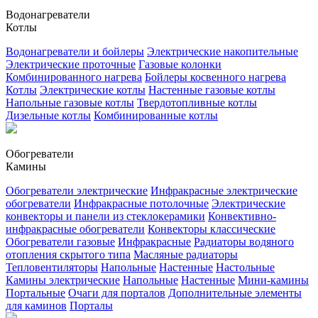
Водонагреватели
Котлы
Водонагреватели и бойлеры
Электрические накопительные
Электрические проточные
Газовые колонки
Комбинированного нагрева
Бойлеры косвенного нагрева
Котлы
Электрические котлы
Настенные газовые котлы
Напольные газовые котлы
Твердотопливные котлы
Дизельные котлы
Комбинированные котлы
Обогреватели
Камины
Обогреватели электрические
Инфракрасные электрические
обогреватели
Инфракрасные потолочные
Электрические
конвекторы и панели из стеклокерамики
Конвективно-
инфракрасные обогреватели
Конвекторы классические
Обогреватели газовые
Инфракрасные
Радиаторы водяного
отопления скрытого типа
Масляные радиаторы
Тепловентиляторы
Напольные
Настенные
Настольные
Камины электрические
Напольные
Настенные
Мини-камины
Портальные
Очаги для порталов
Дополнительные элементы
для каминов
Порталы