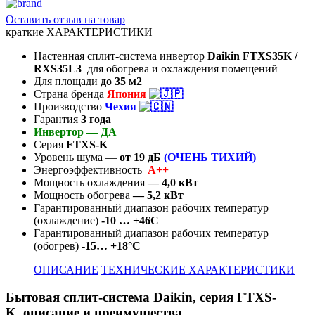
Оставить отзыв на товар
краткие ХАРАКТЕРИСТИКИ
Настенная сплит-система инвертор
Daikin FTXS35K /
RXS35L3
для обогрева и охлаждения помещений
Для площади
до 35
м2
Страна бренда
Япония
Производство
Чехия
Гарантия
3 года
Инвертор —
ДА
Серия
FTXS-K
Уровень шума —
от 19
дБ
(ОЧЕНЬ ТИХИЙ)
Энергоэффективность
А++
Мощность охлаждения
— 4,0 кВт
Мощность обогрева
— 5,2 кВт
Гарантированный диапазон рабочих температур
(охлаждение)
-10 … +46C
Гарантированный диапазон рабочих температур
(обогрев)
-15… +18°C
ОПИСАНИЕ
ТЕХНИЧЕСКИЕ ХАРАКТЕРИСТИКИ
Бытовая сплит-система Daikin, серия FTXS-
K
,
описание и преимущества.