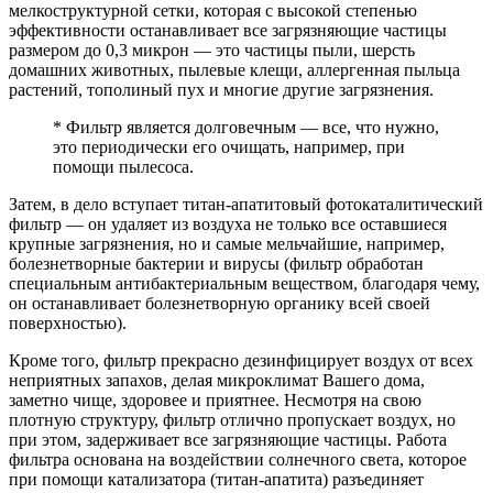
мелкоструктурной сетки, которая с высокой степенью
эффективности останавливает все загрязняющие частицы
размером до 0,3 микрон — это частицы пыли, шерсть
домашних животных, пылевые клещи, аллергенная пыльца
растений, тополиный пух и многие другие загрязнения.
* Фильтр является долговечным — все, что нужно,
это периодически его очищать, например, при
помощи пылесоса.
Затем, в дело вступает титан-апатитовый фотокаталитический
фильтр — он удаляет из воздуха не только все оставшиеся
крупные загрязнения, но и самые мельчайшие, например,
болезнетворные бактерии и вирусы (фильтр обработан
специальным антибактериальным веществом, благодаря чему,
он останавливает болезнетворную органику всей своей
поверхностью).
Кроме того, фильтр прекрасно дезинфицирует воздух от всех
неприятных запахов, делая микроклимат Вашего дома,
заметно чище, здоровее и приятнее. Несмотря на свою
плотную структуру, фильтр отлично пропускает воздух, но
при этом, задерживает все загрязняющие частицы. Работа
фильтра основана на воздействии солнечного света, которое
при помощи катализатора (титан-апатита) разъединяет