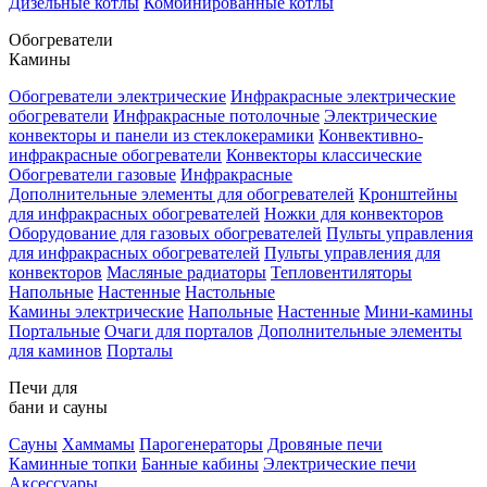
Дизельные котлы
Комбинированные котлы
Обогреватели
Камины
Обогреватели электрические
Инфракрасные электрические
обогреватели
Инфракрасные потолочные
Электрические
конвекторы и панели из стеклокерамики
Конвективно-
инфракрасные обогреватели
Конвекторы классические
Обогреватели газовые
Инфракрасные
Дополнительные элементы для обогревателей
Кронштейны
для инфракрасных обогревателей
Ножки для конвекторов
Оборудование для газовых обогревателей
Пульты управления
для инфракрасных обогревателей
Пульты управления для
конвекторов
Масляные радиаторы
Тепловентиляторы
Напольные
Настенные
Настольные
Камины электрические
Напольные
Настенные
Мини-камины
Портальные
Очаги для порталов
Дополнительные элементы
для каминов
Порталы
Печи для
бани и сауны
Сауны
Хаммамы
Парогенераторы
Дровяные печи
Каминные топки
Банные кабины
Электрические печи
Аксессуары