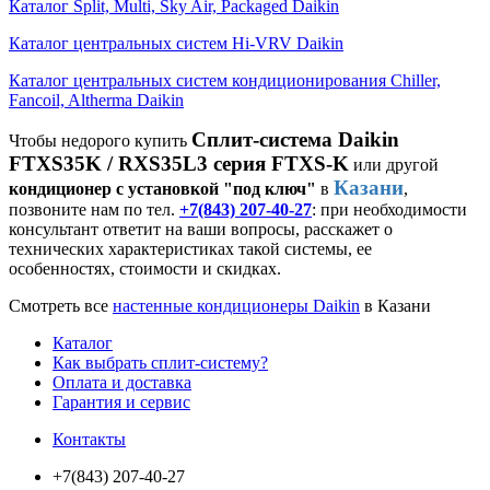
Каталог Split, Multi, Sky Air, Packaged Daikin
Каталог центральных систем Hi-VRV Daikin
Каталог центральных систем кондиционирования Chiller,
Fancoil, Altherma Daikin
Сплит-система Daikin
Чтобы недорого купить
FTXS35K / RXS35L3 серия FTXS-K
или другой
Казани
кондиционер с установкой "под ключ"
в
,
позвоните нам по тел.
+7(843) 207-40-27
: при необходимости
консультант ответит на ваши вопросы, расскажет о
технических характеристиках такой системы, ее
особенностях, стоимости и скидках.
Смотреть все
настенные кондиционеры Daikin
в Казани
Каталог
Как выбрать сплит-систему?
Оплата и доставка
Гарантия и сервис
Контакты
+7(843) 207-40-27