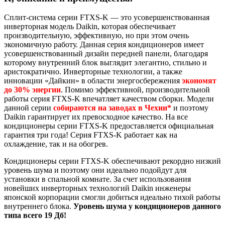
Сплит-система серии FTXS-K — это усовершенствованная
инверторная модель Daikin, которая обеспечивает
производительную, эффективную, но при этом очень
экономичную работу. Данная серия кондиционеров имеет
усовершенствованный дизайн передней панели, благодаря
которому внутренний блок выглядит элегантно, стильно и
аристократично. Инверторные технологии, а также
инновации «Дайкин» в области энергосбережения
экономят
до 30% энергии
. Помимо эффективной, производительной
работы серия FTXS-K впечатляет качеством сборки. Модели
данной серии
собираются на заводах в Чехии*
и поэтому
Daikin гарантирует их превосходное качество. На все
кондиционеры серии FTXS-K предоставляется официальная
гарантия три года! Серия FTXS-K работает как на
охлаждение, так и на обогрев.
Кондиционеры серии FTXS-K обеспечивают рекордно низкий
уровень шума и поэтому они идеально подойдут для
установки в спальной комнате. За счет использования
новейших инверторных технологий Daikin инженеры
японской корпорации смогли добиться идеально тихой работы
внутреннего блока.
Уровень шума у кондиционеров данного
типа всего 19 Дб!