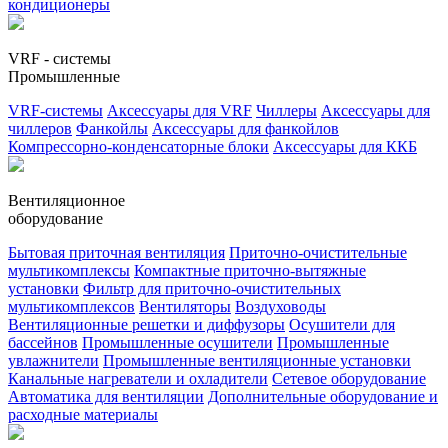
кондиционеры
VRF - системы
Промышленные
VRF-системы
Аксессуары для VRF
Чиллеры
Аксессуары для
чиллеров
Фанкойлы
Аксессуары для фанкойлов
Компрессорно-конденсаторные блоки
Аксессуары для ККБ
Вентиляционное
оборудование
Бытовая приточная вентиляция
Приточно-очистительные
мультикомплексы
Компактные приточно-вытяжные
установки
Фильтр для приточно-очистительных
мультикомплексов
Вентиляторы
Воздуховоды
Вентиляционные решетки и диффузоры
Осушители для
бассейнов
Промышленные осушители
Промышленные
увлажнители
Промышленные вентиляционные установки
Канальные нагреватели и охладители
Сетевое оборудование
Автоматика для вентиляции
Дополнительные оборудование и
расходные материалы