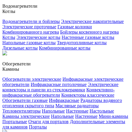
Водонагреватели
Котлы
Водонагреватели и бойлеры
Электрические накопительные
Электрические проточные
Газовые колонки
Комбинированного нагрева
Бойлеры косвенного нагрева
Котлы
Электрические котлы
Настенные газовые котлы
Напольные газовые котлы
Твердотопливные котлы
Дизельные котлы
Комбинированные котлы
Обогреватели
Камины
Обогреватели электрические
Инфракрасные электрические
обогреватели
Инфракрасные потолочные
Электрические
конвекторы и панели из стеклокерамики
Конвективно-
инфракрасные обогреватели
Конвекторы классические
Обогреватели газовые
Инфракрасные
Радиаторы водяного
отопления скрытого типа
Масляные радиаторы
Тепловентиляторы
Напольные
Настенные
Настольные
Камины электрические
Напольные
Настенные
Мини-камины
Портальные
Очаги для порталов
Дополнительные элементы
для каминов
Порталы