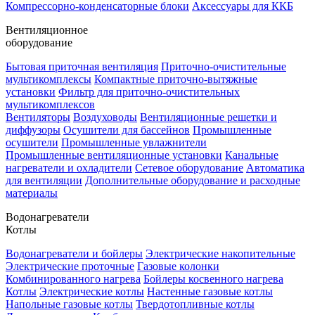
Компрессорно-конденсаторные блоки
Аксессуары для ККБ
Вентиляционное
оборудование
Бытовая приточная вентиляция
Приточно-очистительные
мультикомплексы
Компактные приточно-вытяжные
установки
Фильтр для приточно-очистительных
мультикомплексов
Вентиляторы
Воздуховоды
Вентиляционные решетки и
диффузоры
Осушители для бассейнов
Промышленные
осушители
Промышленные увлажнители
Промышленные вентиляционные установки
Канальные
нагреватели и охладители
Сетевое оборудование
Автоматика
для вентиляции
Дополнительные оборудование и расходные
материалы
Водонагреватели
Котлы
Водонагреватели и бойлеры
Электрические накопительные
Электрические проточные
Газовые колонки
Комбинированного нагрева
Бойлеры косвенного нагрева
Котлы
Электрические котлы
Настенные газовые котлы
Напольные газовые котлы
Твердотопливные котлы