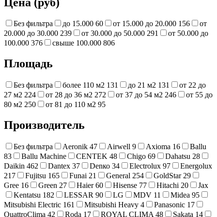
Цена (руб)
Без фильтра
до 15.000
60
от 15.000 до 20.000
156
от
20.000 до 30.000
239
от 30.000 до 50.000
291
от 50.000 до
100.000
376
свыше 100.000
806
Площадь
Без фильтра
более 110 м2
131
до 21 м2
131
от 22 до
27 м2
224
от 28 до 36 м2
272
от 37 до 54 м2
246
от 55 до
80 м2
250
от 81 до 110 м2
95
Производитель
Без фильтра
Aeronik
47
Airwell
9
Axioma
16
Ballu
83
Ballu Machine
CENTEK
48
Chigo
69
Dahatsu
28
Daikin
462
Dantex
37
Denко
34
Electrolux
97
Energolux
217
Fujitsu
165
Funai
21
General
254
GoldStar
29
Gree
16
Green
27
Haier
60
Hisense
77
Hitachi
20
Jax
Kentatsu
182
LESSAR
90
LG
MDV
11
Midea
95
Mitsubishi Electric
161
Mitsubishi Heavy
4
Panasonic
17
QuattroClima
42
Roda
17
ROYAL CLIMA
48
Sakata
14