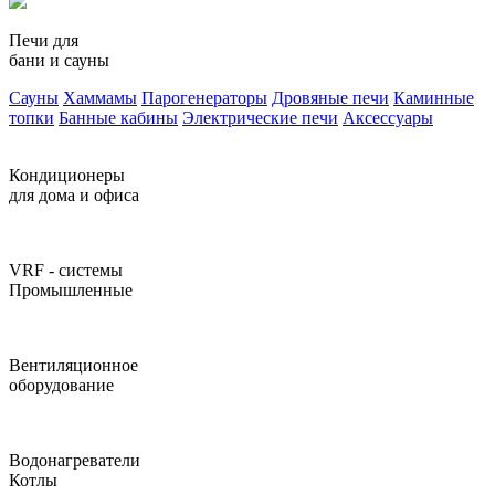
Печи для
бани и сауны
Сауны
Хаммамы
Парогенераторы
Дровяные печи
Каминные
топки
Банные кабины
Электрические печи
Аксессуары
Кондиционеры
для дома и офиса
VRF - системы
Промышленные
Вентиляционное
оборудование
Водонагреватели
Котлы