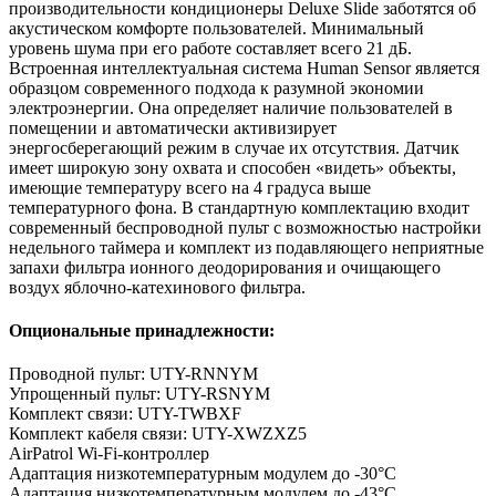
производительности кондиционеры Deluxe Slide заботятся об
акустическом комфорте пользователей. Минимальный
уровень шума при его работе составляет всего 21 дБ.
Встроенная интеллектуальная система Human Sensor является
образцом современного подхода к разумной экономии
электроэнергии. Она определяет наличие пользователей в
помещении и автоматически активизирует
энергосберегающий режим в случае их отсутствия. Датчик
имеет широкую зону охвата и способен «видеть» объекты,
имеющие температуру всего на 4 градуса выше
температурного фона. В стандартную комплектацию входит
современный беспроводной пульт с возможностью настройки
недельного таймера и комплект из подавляющего неприятные
запахи фильтра ионного деодорирования и очищающего
воздух яблочно-катехинового фильтра.
Опциональные принадлежности:
Проводной пульт: UTY-RNNYM
Упрощенный пульт: UTY-RSNYM
Комплект связи: UTY-TWBXF
Комплект кабеля связи: UTY-XWZXZ5
AirPatrol Wi-Fi-контроллер
Адаптация низкотемпературным модулем до -30°С
Адаптация низкотемпературным модулем до -43°С