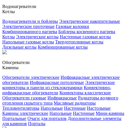
Водонагреватели
Котлы
Водонагреватели и бойлеры
Электрические накопительные
Электрические проточные
Газовые колонки
Комбинированного нагрева
Бойлеры косвенного нагрева
Котлы
Электрические котлы
Настенные газовые котлы
Напольные газовые котлы
Твердотопливные котлы
Дизельные котлы
Комбинированные котлы
Обогреватели
Камины
Обогреватели электрические
Инфракрасные электрические
обогреватели
Инфракрасные потолочные
Электрические
конвекторы и панели из стеклокерамики
Конвективно-
инфракрасные обогреватели
Конвекторы классические
Обогреватели газовые
Инфракрасные
Радиаторы водяного
отопления скрытого типа
Масляные радиаторы
Тепловентиляторы
Напольные
Настенные
Настольные
Камины электрические
Напольные
Настенные
Мини-камины
Портальные
Очаги для порталов
Дополнительные элементы
для каминов
Порталы