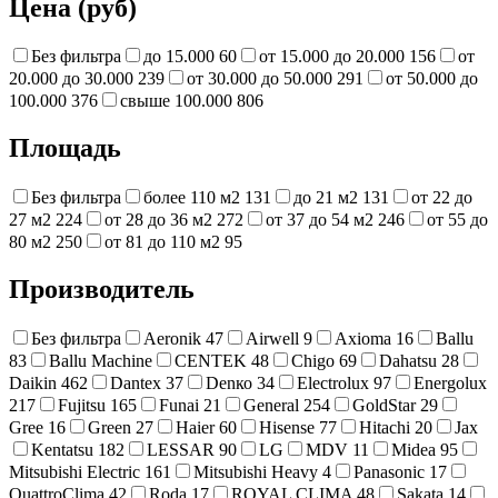
Цена (руб)
Без фильтра
до 15.000
60
от 15.000 до 20.000
156
от
20.000 до 30.000
239
от 30.000 до 50.000
291
от 50.000 до
100.000
376
свыше 100.000
806
Площадь
Без фильтра
более 110 м2
131
до 21 м2
131
от 22 до
27 м2
224
от 28 до 36 м2
272
от 37 до 54 м2
246
от 55 до
80 м2
250
от 81 до 110 м2
95
Производитель
Без фильтра
Aeronik
47
Airwell
9
Axioma
16
Ballu
83
Ballu Machine
CENTEK
48
Chigo
69
Dahatsu
28
Daikin
462
Dantex
37
Denко
34
Electrolux
97
Energolux
217
Fujitsu
165
Funai
21
General
254
GoldStar
29
Gree
16
Green
27
Haier
60
Hisense
77
Hitachi
20
Jax
Kentatsu
182
LESSAR
90
LG
MDV
11
Midea
95
Mitsubishi Electric
161
Mitsubishi Heavy
4
Panasonic
17
QuattroClima
42
Roda
17
ROYAL CLIMA
48
Sakata
14