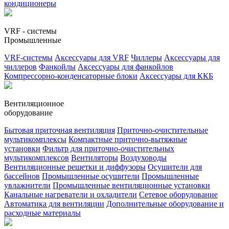
кондиционеры
VRF - системы
Промышленные
VRF-системы
Аксессуары для VRF
Чиллеры
Аксессуары для
чиллеров
Фанкойлы
Аксессуары для фанкойлов
Компрессорно-конденсаторные блоки
Аксессуары для ККБ
Вентиляционное
оборудование
Бытовая приточная вентиляция
Приточно-очистительные
мультикомплексы
Компактные приточно-вытяжные
установки
Фильтр для приточно-очистительных
мультикомплексов
Вентиляторы
Воздуховоды
Вентиляционные решетки и диффузоры
Осушители для
бассейнов
Промышленные осушители
Промышленные
увлажнители
Промышленные вентиляционные установки
Канальные нагреватели и охладители
Сетевое оборудование
Автоматика для вентиляции
Дополнительные оборудование и
расходные материалы