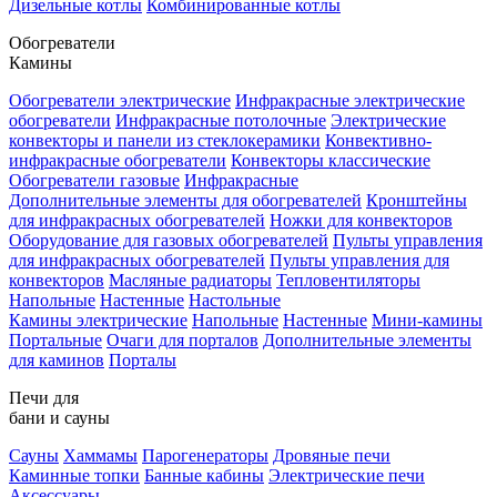
Дизельные котлы
Комбинированные котлы
Обогреватели
Камины
Обогреватели электрические
Инфракрасные электрические
обогреватели
Инфракрасные потолочные
Электрические
конвекторы и панели из стеклокерамики
Конвективно-
инфракрасные обогреватели
Конвекторы классические
Обогреватели газовые
Инфракрасные
Дополнительные элементы для обогревателей
Кронштейны
для инфракрасных обогревателей
Ножки для конвекторов
Оборудование для газовых обогревателей
Пульты управления
для инфракрасных обогревателей
Пульты управления для
конвекторов
Масляные радиаторы
Тепловентиляторы
Напольные
Настенные
Настольные
Камины электрические
Напольные
Настенные
Мини-камины
Портальные
Очаги для порталов
Дополнительные элементы
для каминов
Порталы
Печи для
бани и сауны
Сауны
Хаммамы
Парогенераторы
Дровяные печи
Каминные топки
Банные кабины
Электрические печи
Аксессуары