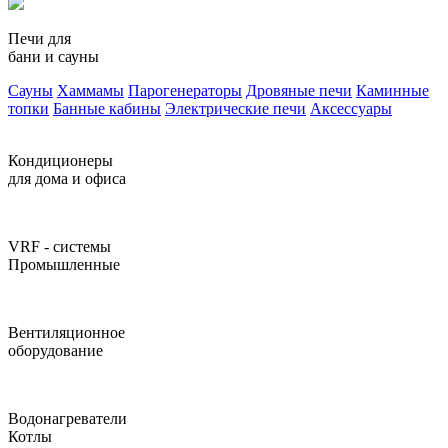
Печи для
бани и сауны
Сауны
Хаммамы
Парогенераторы
Дровяные печи
Каминные
топки
Банные кабины
Электрические печи
Аксессуары
Кондиционеры
для дома и офиса
VRF - системы
Промышленные
Вентиляционное
оборудование
Водонагреватели
Котлы