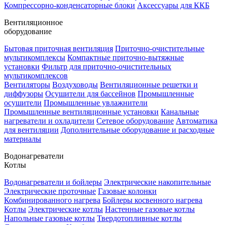
Компрессорно-конденсаторные блоки
Аксессуары для ККБ
Вентиляционное
оборудование
Бытовая приточная вентиляция
Приточно-очистительные
мультикомплексы
Компактные приточно-вытяжные
установки
Фильтр для приточно-очистительных
мультикомплексов
Вентиляторы
Воздуховоды
Вентиляционные решетки и
диффузоры
Осушители для бассейнов
Промышленные
осушители
Промышленные увлажнители
Промышленные вентиляционные установки
Канальные
нагреватели и охладители
Сетевое оборудование
Автоматика
для вентиляции
Дополнительные оборудование и расходные
материалы
Водонагреватели
Котлы
Водонагреватели и бойлеры
Электрические накопительные
Электрические проточные
Газовые колонки
Комбинированного нагрева
Бойлеры косвенного нагрева
Котлы
Электрические котлы
Настенные газовые котлы
Напольные газовые котлы
Твердотопливные котлы