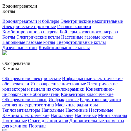
Водонагреватели
Котлы
Водонагреватели и бойлеры
Электрические накопительные
Электрические проточные
Газовые колонки
Комбинированного нагрева
Бойлеры косвенного нагрева
Котлы
Электрические котлы
Настенные газовые котлы
Напольные газовые котлы
Твердотопливные котлы
Дизельные котлы
Комбинированные котлы
Обогреватели
Камины
Обогреватели электрические
Инфракрасные электрические
обогреватели
Инфракрасные потолочные
Электрические
конвекторы и панели из стеклокерамики
Конвективно-
инфракрасные обогреватели
Конвекторы классические
Обогреватели газовые
Инфракрасные
Радиаторы водяного
отопления скрытого типа
Масляные радиаторы
Тепловентиляторы
Напольные
Настенные
Настольные
Камины электрические
Напольные
Настенные
Мини-камины
Портальные
Очаги для порталов
Дополнительные элементы
для каминов
Порталы