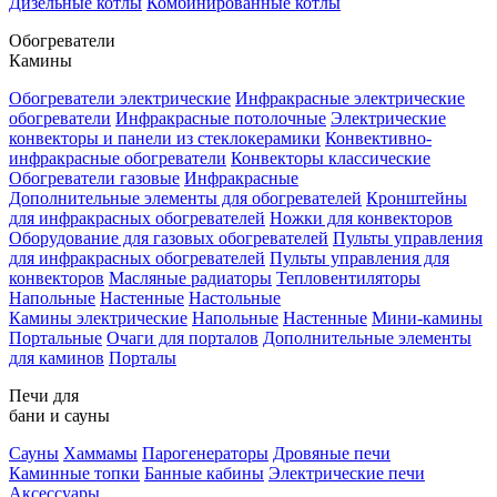
Дизельные котлы
Комбинированные котлы
Обогреватели
Камины
Обогреватели электрические
Инфракрасные электрические
обогреватели
Инфракрасные потолочные
Электрические
конвекторы и панели из стеклокерамики
Конвективно-
инфракрасные обогреватели
Конвекторы классические
Обогреватели газовые
Инфракрасные
Дополнительные элементы для обогревателей
Кронштейны
для инфракрасных обогревателей
Ножки для конвекторов
Оборудование для газовых обогревателей
Пульты управления
для инфракрасных обогревателей
Пульты управления для
конвекторов
Масляные радиаторы
Тепловентиляторы
Напольные
Настенные
Настольные
Камины электрические
Напольные
Настенные
Мини-камины
Портальные
Очаги для порталов
Дополнительные элементы
для каминов
Порталы
Печи для
бани и сауны
Сауны
Хаммамы
Парогенераторы
Дровяные печи
Каминные топки
Банные кабины
Электрические печи
Аксессуары