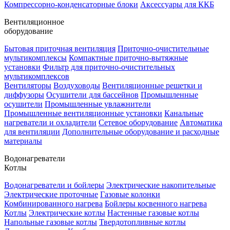
Компрессорно-конденсаторные блоки
Аксессуары для ККБ
Вентиляционное
оборудование
Бытовая приточная вентиляция
Приточно-очистительные
мультикомплексы
Компактные приточно-вытяжные
установки
Фильтр для приточно-очистительных
мультикомплексов
Вентиляторы
Воздуховоды
Вентиляционные решетки и
диффузоры
Осушители для бассейнов
Промышленные
осушители
Промышленные увлажнители
Промышленные вентиляционные установки
Канальные
нагреватели и охладители
Сетевое оборудование
Автоматика
для вентиляции
Дополнительные оборудование и расходные
материалы
Водонагреватели
Котлы
Водонагреватели и бойлеры
Электрические накопительные
Электрические проточные
Газовые колонки
Комбинированного нагрева
Бойлеры косвенного нагрева
Котлы
Электрические котлы
Настенные газовые котлы
Напольные газовые котлы
Твердотопливные котлы