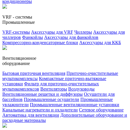
кондиционеры
VRF - системы
Промышленные
VRF-системы
Аксессуары для VRF
Чиллеры
Аксессуары для
чиллеров
Фанкойлы
Аксессуары для фанкойлов
Компрессорно-конденсаторные блоки
Аксессуары для ККБ
Вентиляционное
оборудование
Бытовая приточная вентиляция
Приточно-очистительные
мультикомплексы
Компактные приточно-вытяжные
установки
Фильтр для приточно-очистительных
мультикомплексов
Вентиляторы
Воздуховоды
Вентиляционные решетки и диффузоры
Осушители для
бассейнов
Промышленные осушители
Промышленные
увлажнители
Промышленные вентиляционные установки
Канальные нагреватели и охладители
Сетевое оборудование
Автоматика для вентиляции
Дополнительные оборудование и
расходные материалы