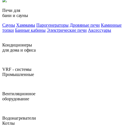
Печи для
бани и сауны
Сауны
Хаммамы
Парогенераторы
Дровяные печи
Каминные
топки
Банные кабины
Электрические печи
Аксессуары
Кондиционеры
для дома и офиса
VRF - системы
Промышленные
Вентиляционное
оборудование
Водонагреватели
Котлы