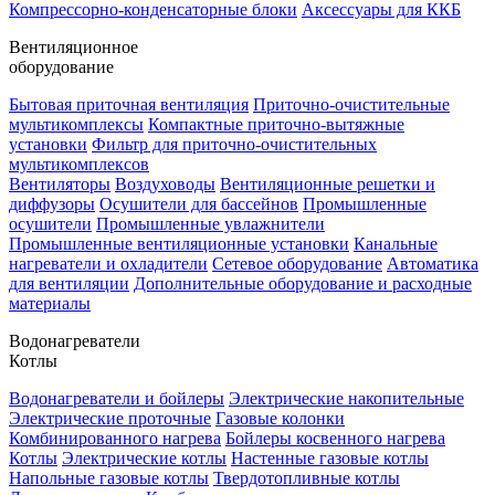
Компрессорно-конденсаторные блоки
Аксессуары для ККБ
Вентиляционное
оборудование
Бытовая приточная вентиляция
Приточно-очистительные
мультикомплексы
Компактные приточно-вытяжные
установки
Фильтр для приточно-очистительных
мультикомплексов
Вентиляторы
Воздуховоды
Вентиляционные решетки и
диффузоры
Осушители для бассейнов
Промышленные
осушители
Промышленные увлажнители
Промышленные вентиляционные установки
Канальные
нагреватели и охладители
Сетевое оборудование
Автоматика
для вентиляции
Дополнительные оборудование и расходные
материалы
Водонагреватели
Котлы
Водонагреватели и бойлеры
Электрические накопительные
Электрические проточные
Газовые колонки
Комбинированного нагрева
Бойлеры косвенного нагрева
Котлы
Электрические котлы
Настенные газовые котлы
Напольные газовые котлы
Твердотопливные котлы