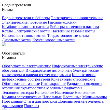
Водонагреватели
Котлы
Водонагреватели и бойлеры
Электрические накопительные
Электрические проточные
Газовые колонки
Комбинированного нагрева
Бойлеры косвенного нагрева
Котлы
Электрические котлы
Настенные газовые котлы
Напольные газовые котлы
Твердотопливные котлы
Дизельные котлы
Комбинированные котлы
Обогреватели
Камины
Обогреватели электрические
Инфракрасные электрические
обогреватели
Инфракрасные потолочные
Электрические
конвекторы и панели из стеклокерамики
Конвективно-
инфракрасные обогреватели
Конвекторы классические
Обогреватели газовые
Инфракрасные
Радиаторы водяного
отопления скрытого типа
Масляные радиаторы
Тепловентиляторы
Напольные
Настенные
Настольные
Камины электрические
Напольные
Настенные
Мини-камины
Портальные
Очаги для порталов
Дополнительные элементы
для каминов
Порталы