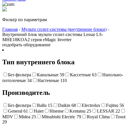
Фильтр по параметрам
Главная
-
Мульти сплит-системы (внутренние блоки)
-
Внутренний блок мульти сплит-системы Lessar LS-
MHE18KOA2 серия eMagic Inverter
подобрать оборудование
Тип внутреннего блока
Без фильтра
Канальные
59
Кассетные
63
Напольно-
потолочные
34
Настенные
110
Производитель
Без фильтра
Ballu
15
Daikin
68
Electrolux
Fujitsu
56
General
61
Haier
Hisense
Kentatsu
25
LESSAR
22
MDV
Midea
25
Mitsubishi Electric
79
Royal Clima
Tosot
29