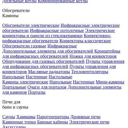
Дизельные котлы
Комбинированные котлы
Обогреватели
Камины
Обогреватели электрические
Инфракрасные электрические
обогреватели
Инфракрасные потолочные
Электрические
конвекторы и панели из стеклокерамики
Конвективно-
инфракрасные обогреватели
Конвекторы классические
Обогреватели газовые
Инфракрасные
Дополнительные элементы для обогревателей
Кронштейны
для инфракрасных обогревателей
Ножки для конвекторов
Оборудование для газовых обогревателей
Пульты управления
для инфракрасных обогревателей
Пульты управления для
конвекторов
Масляные радиаторы
Тепловентиляторы
Напольные
Настенные
Настольные
Камины электрические
Напольные
Настенные
Мини-камины
Портальные
Очаги для порталов
Дополнительные элементы
для каминов
Порталы
Печи для
бани и сауны
Сауны
Хаммамы
Парогенераторы
Дровяные печи
Каминные топки
Банные кабины
Электрические печи
Аксессуары