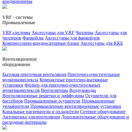
кондиционеры
VRF - системы
Промышленные
VRF-системы
Аксессуары для VRF
Чиллеры
Аксессуары для
чиллеров
Фанкойлы
Аксессуары для фанкойлов
Компрессорно-конденсаторные блоки
Аксессуары для ККБ
Вентиляционное
оборудование
Бытовая приточная вентиляция
Приточно-очистительные
мультикомплексы
Компактные приточно-вытяжные
установки
Фильтр для приточно-очистительных
мультикомплексов
Вентиляторы
Воздуховоды
Вентиляционные решетки и диффузоры
Осушители для
бассейнов
Промышленные осушители
Промышленные
увлажнители
Промышленные вентиляционные установки
Канальные нагреватели и охладители
Сетевое оборудование
Автоматика для вентиляции
Дополнительные оборудование и
расходные материалы