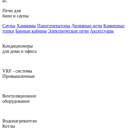
Печи для
бани и сауны
Сауны
Хаммамы
Парогенераторы
Дровяные печи
Каминные
топки
Банные кабины
Электрические печи
Аксессуары
Кондиционеры
для дома и офиса
VRF - системы
Промышленные
Вентиляционное
оборудование
Водонагреватели
Котлы