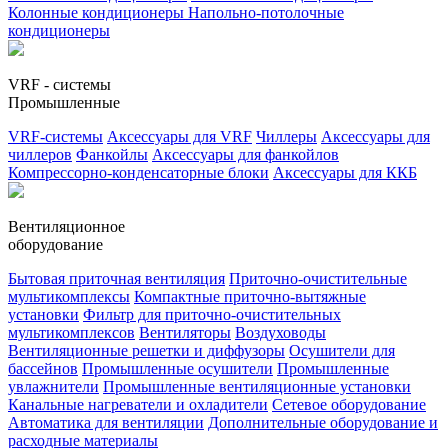
Колонные кондиционеры
Напольно-потолочные
кондиционеры
VRF - системы
Промышленные
VRF-системы
Аксессуары для VRF
Чиллеры
Аксессуары для
чиллеров
Фанкойлы
Аксессуары для фанкойлов
Компрессорно-конденсаторные блоки
Аксессуары для ККБ
Вентиляционное
оборудование
Бытовая приточная вентиляция
Приточно-очистительные
мультикомплексы
Компактные приточно-вытяжные
установки
Фильтр для приточно-очистительных
мультикомплексов
Вентиляторы
Воздуховоды
Вентиляционные решетки и диффузоры
Осушители для
бассейнов
Промышленные осушители
Промышленные
увлажнители
Промышленные вентиляционные установки
Канальные нагреватели и охладители
Сетевое оборудование
Автоматика для вентиляции
Дополнительные оборудование и
расходные материалы