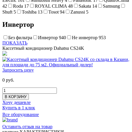
Electric
161
Mitsubishi Heavy
4
Panasonic
17
QuattroClima
42
Roda
17
ROYAL CLIMA
48
Sakata
14
Samsung
Shuft
5
Toshiba
13
Tosot
94
Zanussi
5
Инвертор
Без фильтра
Инвертор
940
Не инвертор
953
ПОКАЗАТЬ
Кассетный кондиционер Dahatsu CS24K
Запросить цену
0 руб.
В КОРЗИНУ
Хочу дешевле
Купить в 1 клик
Все оборудование
Оставить отзыв на товар
краткие ХАРАКТЕРИСТИКИ