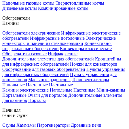
Напольные газовые котлы
Твердотопливные котлы
Дизельные котлы
Комбинированные котлы
Обогреватели
Камины
Обогреватели электрические
Инфракрасные электрические
обогреватели
Инфракрасные потолочные
Электрические
конвекторы и панели из стеклокерамики
Конвективно-
инфракрасные обогреватели
Конвекторы классические
Обогреватели газовые
Инфракрасные
Дополнительные элементы для обогревателей
Кронштейны
для инфракрасных обогревателей
Ножки для конвекторов
Оборудование для газовых обогревателей
Пульты управления
для инфракрасных обогревателей
Пульты управления для
конвекторов
Масляные радиаторы
Тепловентиляторы
Напольные
Настенные
Настольные
Камины электрические
Напольные
Настенные
Мини-камины
Портальные
Очаги для порталов
Дополнительные элементы
для каминов
Порталы
Печи для
бани и сауны
Сауны
Хаммамы
Парогенераторы
Дровяные печи