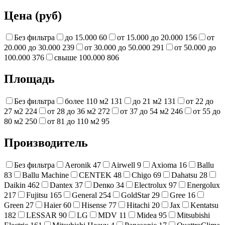
Цена (руб)
Без фильтра
до 15.000
60
от 15.000 до 20.000
156
от
20.000 до 30.000
239
от 30.000 до 50.000
291
от 50.000 до
100.000
376
свыше 100.000
806
Площадь
Без фильтра
более 110 м2
131
до 21 м2
131
от 22 до
27 м2
224
от 28 до 36 м2
272
от 37 до 54 м2
246
от 55 до
80 м2
250
от 81 до 110 м2
95
Производитель
Без фильтра
Aeronik
47
Airwell
9
Axioma
16
Ballu
83
Ballu Machine
CENTEK
48
Chigo
69
Dahatsu
28
Daikin
462
Dantex
37
Denко
34
Electrolux
97
Energolux
217
Fujitsu
165
General
254
GoldStar
29
Gree
16
Green
27
Haier
60
Hisense
77
Hitachi
20
Jax
Kentatsu
182
LESSAR
90
LG
MDV
11
Midea
95
Mitsubishi