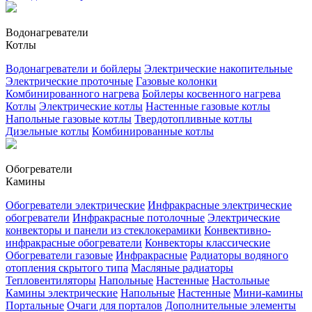
Водонагреватели
Котлы
Водонагреватели и бойлеры
Электрические накопительные
Электрические проточные
Газовые колонки
Комбинированного нагрева
Бойлеры косвенного нагрева
Котлы
Электрические котлы
Настенные газовые котлы
Напольные газовые котлы
Твердотопливные котлы
Дизельные котлы
Комбинированные котлы
Обогреватели
Камины
Обогреватели электрические
Инфракрасные электрические
обогреватели
Инфракрасные потолочные
Электрические
конвекторы и панели из стеклокерамики
Конвективно-
инфракрасные обогреватели
Конвекторы классические
Обогреватели газовые
Инфракрасные
Радиаторы водяного
отопления скрытого типа
Масляные радиаторы
Тепловентиляторы
Напольные
Настенные
Настольные
Камины электрические
Напольные
Настенные
Мини-камины
Портальные
Очаги для порталов
Дополнительные элементы