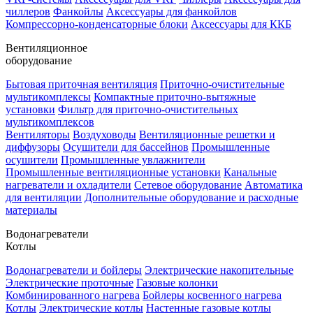
чиллеров
Фанкойлы
Аксессуары для фанкойлов
Компрессорно-конденсаторные блоки
Аксессуары для ККБ
Вентиляционное
оборудование
Бытовая приточная вентиляция
Приточно-очистительные
мультикомплексы
Компактные приточно-вытяжные
установки
Фильтр для приточно-очистительных
мультикомплексов
Вентиляторы
Воздуховоды
Вентиляционные решетки и
диффузоры
Осушители для бассейнов
Промышленные
осушители
Промышленные увлажнители
Промышленные вентиляционные установки
Канальные
нагреватели и охладители
Сетевое оборудование
Автоматика
для вентиляции
Дополнительные оборудование и расходные
материалы
Водонагреватели
Котлы
Водонагреватели и бойлеры
Электрические накопительные
Электрические проточные
Газовые колонки
Комбинированного нагрева
Бойлеры косвенного нагрева
Котлы
Электрические котлы
Настенные газовые котлы