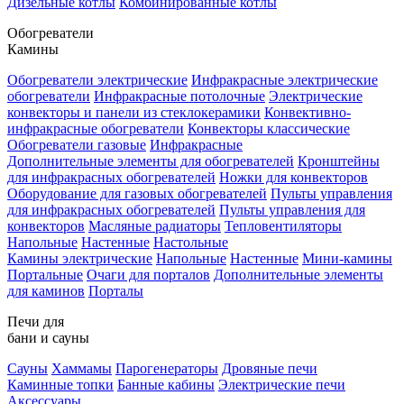
Дизельные котлы
Комбинированные котлы
Обогреватели
Камины
Обогреватели электрические
Инфракрасные электрические
обогреватели
Инфракрасные потолочные
Электрические
конвекторы и панели из стеклокерамики
Конвективно-
инфракрасные обогреватели
Конвекторы классические
Обогреватели газовые
Инфракрасные
Дополнительные элементы для обогревателей
Кронштейны
для инфракрасных обогревателей
Ножки для конвекторов
Оборудование для газовых обогревателей
Пульты управления
для инфракрасных обогревателей
Пульты управления для
конвекторов
Масляные радиаторы
Тепловентиляторы
Напольные
Настенные
Настольные
Камины электрические
Напольные
Настенные
Мини-камины
Портальные
Очаги для порталов
Дополнительные элементы
для каминов
Порталы
Печи для
бани и сауны
Сауны
Хаммамы
Парогенераторы
Дровяные печи
Каминные топки
Банные кабины
Электрические печи
Аксессуары