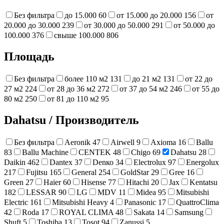
Без фильтра
до 15.000
60
от 15.000 до 20.000
156
от
20.000 до 30.000
239
от 30.000 до 50.000
291
от 50.000 до
100.000
376
свыше 100.000
806
Площадь
Без фильтра
более 110 м2
131
до 21 м2
131
от 22 до
27 м2
224
от 28 до 36 м2
272
от 37 до 54 м2
246
от 55 до
80 м2
250
от 81 до 110 м2
95
Dahatsu
/
Производитель
Без фильтра
Aeronik
47
Airwell
9
Axioma
16
Ballu
83
Ballu Machine
CENTEK
48
Chigo
69
Dahatsu
28
Daikin
462
Dantex
37
Denко
34
Electrolux
97
Energolux
217
Fujitsu
165
General
254
GoldStar
29
Gree
16
Green
27
Haier
60
Hisense
77
Hitachi
20
Jax
Kentatsu
182
LESSAR
90
LG
MDV
11
Midea
95
Mitsubishi
Electric
161
Mitsubishi Heavy
4
Panasonic
17
QuattroClima
42
Roda
17
ROYAL CLIMA
48
Sakata
14
Samsung
Shuft
5
Toshiba
13
Tosot
94
Zanussi
5