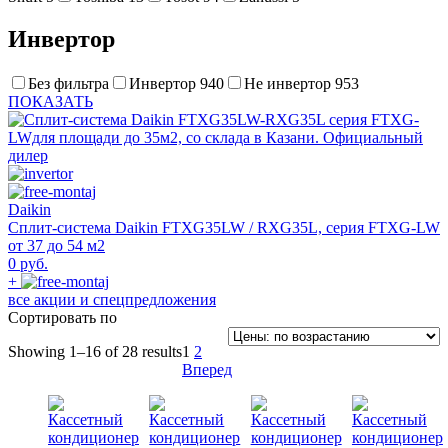
Инвертор
Без фильтра
Инвертор
940
Не инвертор
953
ПОКАЗАТЬ
Daikin
Сплит-система Daikin FTXG35LW / RXG35L, серия FTXG-LW
от 37 до 54 м2
0 руб.
+
все акции и спецпредложения
Сортировать по
Showing 1–16 of 28 results
1
2
Вперед