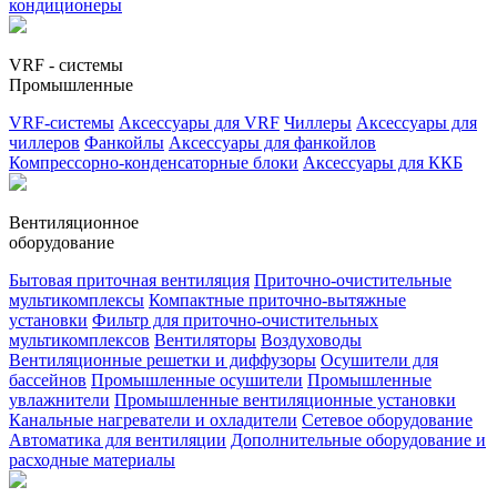
кондиционеры
VRF - системы
Промышленные
VRF-системы
Аксессуары для VRF
Чиллеры
Аксессуары для
чиллеров
Фанкойлы
Аксессуары для фанкойлов
Компрессорно-конденсаторные блоки
Аксессуары для ККБ
Вентиляционное
оборудование
Бытовая приточная вентиляция
Приточно-очистительные
мультикомплексы
Компактные приточно-вытяжные
установки
Фильтр для приточно-очистительных
мультикомплексов
Вентиляторы
Воздуховоды
Вентиляционные решетки и диффузоры
Осушители для
бассейнов
Промышленные осушители
Промышленные
увлажнители
Промышленные вентиляционные установки
Канальные нагреватели и охладители
Сетевое оборудование
Автоматика для вентиляции
Дополнительные оборудование и
расходные материалы