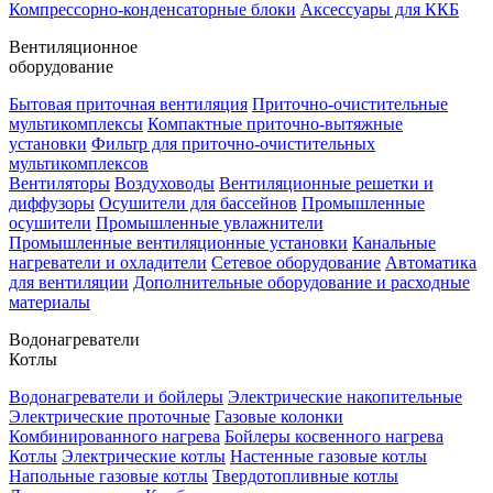
Компрессорно-конденсаторные блоки
Аксессуары для ККБ
Вентиляционное
оборудование
Бытовая приточная вентиляция
Приточно-очистительные
мультикомплексы
Компактные приточно-вытяжные
установки
Фильтр для приточно-очистительных
мультикомплексов
Вентиляторы
Воздуховоды
Вентиляционные решетки и
диффузоры
Осушители для бассейнов
Промышленные
осушители
Промышленные увлажнители
Промышленные вентиляционные установки
Канальные
нагреватели и охладители
Сетевое оборудование
Автоматика
для вентиляции
Дополнительные оборудование и расходные
материалы
Водонагреватели
Котлы
Водонагреватели и бойлеры
Электрические накопительные
Электрические проточные
Газовые колонки
Комбинированного нагрева
Бойлеры косвенного нагрева
Котлы
Электрические котлы
Настенные газовые котлы
Напольные газовые котлы
Твердотопливные котлы