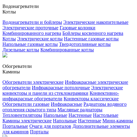
Водонагреватели
Котлы
Водонагреватели и бойлеры
Электрические накопительные
Электрические проточные
Газовые колонки
Комбинированного нагрева
Бойлеры косвенного нагрева
Котлы
Электрические котлы
Настенные газовые котлы
Напольные газовые котлы
Твердотопливные котлы
Дизельные котлы
Комбинированные котлы
Обогреватели
Камины
Обогреватели электрические
Инфракрасные электрические
обогреватели
Инфракрасные потолочные
Электрические
конвекторы и панели из стеклокерамики
Конвективно-
инфракрасные обогреватели
Конвекторы классические
Обогреватели газовые
Инфракрасные
Радиаторы водяного
отопления скрытого типа
Масляные радиаторы
Тепловентиляторы
Напольные
Настенные
Настольные
Камины электрические
Напольные
Настенные
Мини-камины
Портальные
Очаги для порталов
Дополнительные элементы
для каминов
Порталы