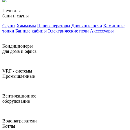
Печи для
бани и сауны
Сауны
Хаммамы
Парогенераторы
Дровяные печи
Каминные
топки
Банные кабины
Электрические печи
Аксессуары
Кондиционеры
для дома и офиса
VRF - системы
Промышленные
Вентиляционное
оборудование
Водонагреватели
Котлы