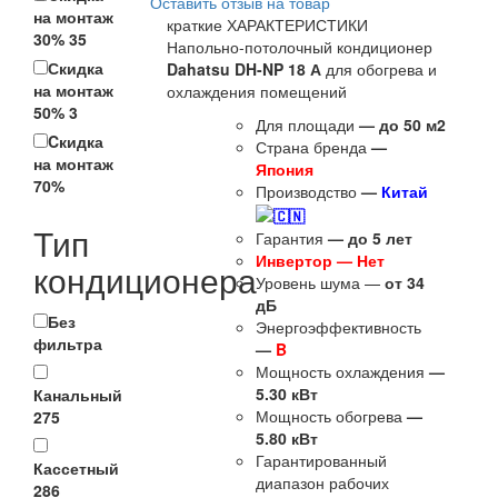
Оставить отзыв на товар
на монтаж
краткие ХАРАКТЕРИСТИКИ
30%
35
Напольно-потолочный кондиционер
Скидка
Dahatsu DH-NP 18 А
для обогрева и
на монтаж
охлаждения помещений
50%
3
Для площади
— до 50
м2
Cкидка
Страна бренда
—
на монтаж
Япония
70%
Производство
—
Китай
Тип
Гарантия
—
до 5 лет
Инвертор — Нет
кондиционера
Уровень шума —
от 34
дБ
Без
Энергоэффективность
фильтра
—
B
Мощность охлаждения
—
5.30 кВт
Канальный
Мощность обогрева
—
275
5.80 кВт
Гарантированный
Кассетный
диапазон рабочих
286