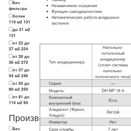
Без
Независимое осушение
фильтра
Функция самодиагностики
более
Автоматическая работа воздушных
110 м2
131
заслонок
до 21 м2
131
от 22 до
Напольно-
27 м2
224
потолочный
от 28 до
кондиционер
Тип кондиционера
36 м2
272
(сплит-система
от 37 до
напольно-
54 м2
246
потолочного типа)
Серия
—
от 55 до
80 м2
250
Модель
DH-NP 18 А
от 81 до
Компактный
Есть
110 м2
95
внутренний блок
Хладагент (Фреон,
R410A
Производитель
Хладон)
Инвертор
Нет
Без
Срок службы
7 лет