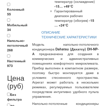
температур (охлаждение)
-15… +49°C
Колонный
Гарантированный
55
диапазон рабочих
температур (обогрев)
-15
Мобильный
… +24°C
34
ОПИСАНИЕ
ТЕХНИЧЕСКИЕ ХАРАКТЕРИСТИКИ
Напольно-
Модель напольно-потолочного
потолочный
кондиционера
Dahatsu (Дахатсу) DH-NP-
268
А
предназначена для создания в
коммерческих и административных
Настенный
помещениях комфортного микроклимата.
973
Прибор выполнен в компактном размере,
поэтому быстро монтируется даже в
Цена
условиях стесненного пространства.
Агрегат может работать в нескольких
(руб)
режимах, регулируемых пользователем
посредством интуитивно удобного пульта
Без
управления.
фильтра
Напольно-потолочные кондиционеры
до