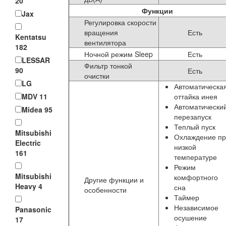
20
Функции
Jax
Регулировка скорости
вращения
Есть
Kentatsu
вентилятора
182
Ночной режим Sleep
Есть
LESSAR
Фильтр тонкой
90
Есть
очистки
LG
Автоматическа
оттайка инея
MDV
11
Автоматически
Midea
95
перезапуск
Теплый пуск
Mitsubishi
Охлаждение пр
Electric
низкой
161
температуре
Режим
Mitsubishi
комфортного
Другие функции и
Heavy
4
сна
особенности
Таймер
Независимое
Panasonic
осушение
17