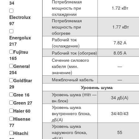
Потребляемая
34
мощность при
1.72 кВт
охлаждении
Electrolux
Потребляемая
97
мощность при
1.77 кВт
обогреве
Energolux
Рабочий ток
7.82 А
217
(охлаждение)
Fujitsu
Рабочий ток (обогрев)
8.05 А
165
Сечение силового
кабеля (мин.
—
General
значение)
254
Межблочный кабель
—
GoldStar
29
Уровень шума
Уровень шума (min —
Gree
16
34 дБ(А)
вн.блок)
Green
27
Уровень шума
Haier
60
внутреннего блока,
34/40/43
Hisense
дБ(А)
77
Уровень шума
наружного блока,
55
Hitachi
дБ(А)