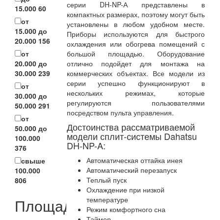
серии DH-NP-А представлены в
15.000
60
компактных размерах, поэтому могут быть
от
установлены в любом удобном месте.
15.000 до
Приборы используются для быстрого
20.000
156
охлаждения или обогрева помещений с
большой площадью. Оборудование
от
отлично подойдет для монтажа на
20.000 до
коммерческих объектах. Все модели из
30.000
239
серии успешно функционируют в
от
нескольких режимах, которые
30.000 до
регулируются пользователями
50.000
291
посредством пульта управления.
от
Достоинства рассматриваемой
50.000 до
модели сплит-системы Dahatsu
100.000
DH-NP-A:
376
Автоматическая оттайка инея
свыше
Автоматический перезапуск
100.000
Теплый пуск
806
Охлаждение при низкой
температуре
Площадь
Режим комфортного сна
Таймер