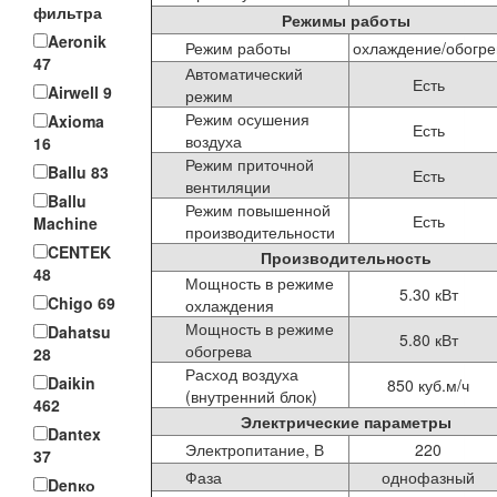
фильтра
Режимы работы
Aeronik
Режим работы
охлаждение/обогре
47
Автоматический
Есть
Airwell
9
режим
Режим осушения
Axioma
Есть
воздуха
16
Режим приточной
Ballu
83
Есть
вентиляции
Ballu
Режим повышенной
Есть
Machine
производительности
CENTEK
Производительность
48
Мощность в режиме
5.30 кВт
Chigo
69
охлаждения
Мощность в режиме
Dahatsu
5.80 кВт
обогрева
28
Расход воздуха
Daikin
850 куб.м/ч
(внутренний блок)
462
Электрические параметры
Dantex
Электропитание, В
220
37
Фаза
однофазный
Denко