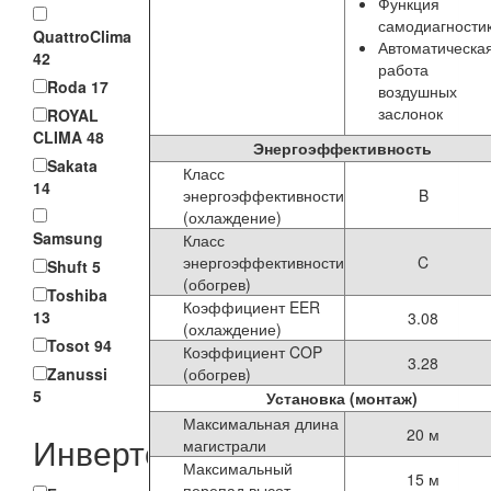
Функция
самодиагности
QuattroClima
Автоматическа
42
работа
Roda
17
воздушных
заслонок
ROYAL
CLIMA
48
Энергоэффективность
Sakata
Класс
14
энергоэффективности
B
(охлаждение)
Samsung
Класс
энергоэффективности
C
Shuft
5
(обогрев)
Toshiba
Коэффициент EER
13
3.08
(охлаждение)
Tosot
94
Коэффициент COP
3.28
(обогрев)
Zanussi
5
Установка (монтаж)
Максимальная длина
20 м
Инвертор
магистрали
Максимальный
15 м
перепад высот