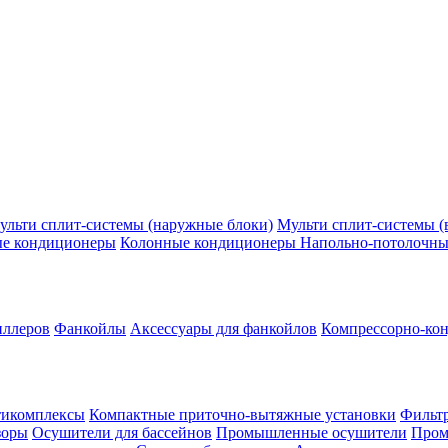
ульти сплит-системы (наружные блоки)
Мульти сплит-системы (
ые кондиционеры
Колонные кондиционеры
Напольно-потолочны
иллеров
Фанкойлы
Аксессуары для фанкойлов
Компрессорно-кон
тикомплексы
Компактные приточно-вытяжные установки
Фильтр
зоры
Осушители для бассейнов
Промышленные осушители
Пром