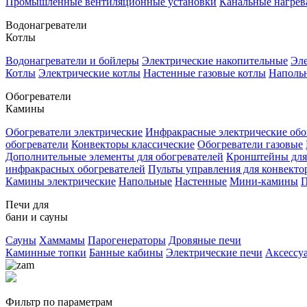
Промышленные вентиляционные установки
Канальные нагрев
Водонагреватели
Котлы
Водонагреватели и бойлеры
Электрические накопительные
Эле
Котлы
Электрические котлы
Настенные газовые котлы
Напольн
Обогреватели
Камины
Обогреватели электрические
Инфракрасные электрические обо
обогреватели
Конвекторы классические
Обогреватели газовые
Дополнительные элементы для обогревателей
Кронштейны для
инфракрасных обогревателей
Пульты управления для конвекто
Камины электрические
Напольные
Настенные
Мини-камины
П
Печи для
бани и сауны
Сауны
Хаммамы
Парогенераторы
Дровяные печи
Каминные топки
Банные кабины
Электрические печи
Аксессу
Фильтр по параметрам