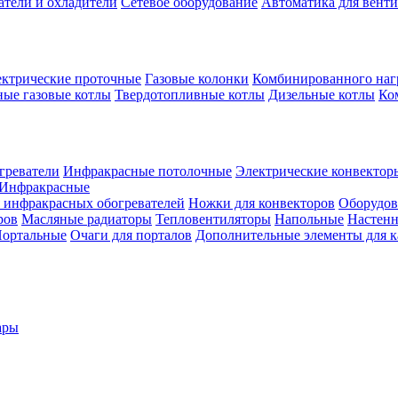
атели и охладители
Сетевое оборудование
Автоматика для вент
ктрические проточные
Газовые колонки
Комбинированного наг
ые газовые котлы
Твердотопливные котлы
Дизельные котлы
Ко
греватели
Инфракрасные потолочные
Электрические конвектор
Инфракрасные
 инфракрасных обогревателей
Ножки для конвекторов
Оборудов
ров
Масляные радиаторы
Тепловентиляторы
Напольные
Настен
ортальные
Очаги для порталов
Дополнительные элементы для 
ары