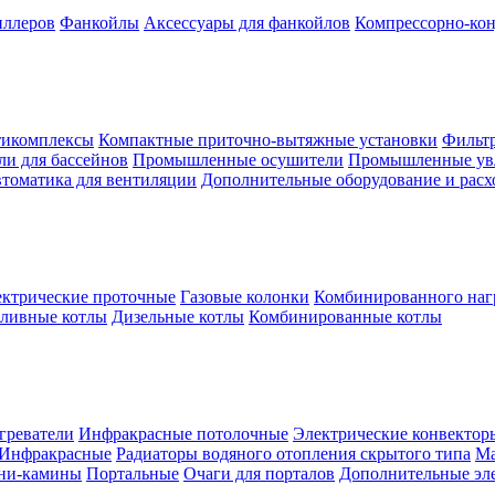
иллеров
Фанкойлы
Аксессуары для фанкойлов
Компрессорно-кон
тикомплексы
Компактные приточно-вытяжные установки
Фильтр
и для бассейнов
Промышленные осушители
Промышленные ув
томатика для вентиляции
Дополнительные оборудование и рас
ктрические проточные
Газовые колонки
Комбинированного наг
пливные котлы
Дизельные котлы
Комбинированные котлы
греватели
Инфракрасные потолочные
Электрические конвектор
Инфракрасные
Радиаторы водяного отопления скрытого типа
Ма
ни-камины
Портальные
Очаги для порталов
Дополнительные эл