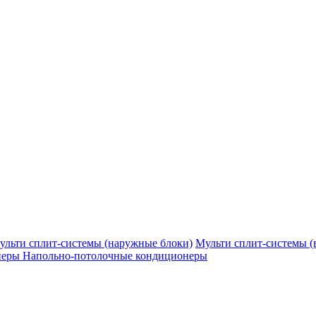
ульти сплит-системы (наружные блоки)
Мульти сплит-системы (
неры
Напольно-потолочные кондиционеры