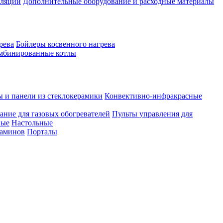
иляции
Дополнительные оборудование и расходные материалы
рева
Бойлеры косвенного нагрева
мбинированные котлы
ы и панели из стеклокерамики
Конвективно-инфракрасные
ание для газовых обогревателей
Пульты управления для
ные
Настольные
каминов
Порталы