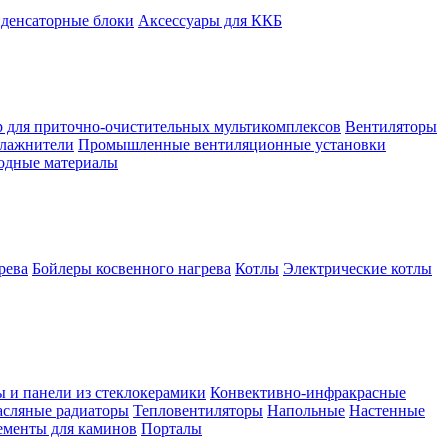
денсаторные блоки
Аксессуары для ККБ
 для приточно-очистительных мультикомплексов
Вентиляторы
лажнители
Промышленные вентиляционные установки
ходные материалы
рева
Бойлеры косвенного нагрева
Котлы
Электрические котлы
ы и панели из стеклокерамики
Конвективно-инфракрасные
сляные радиаторы
Тепловентиляторы
Напольные
Настенные
ементы для каминов
Порталы