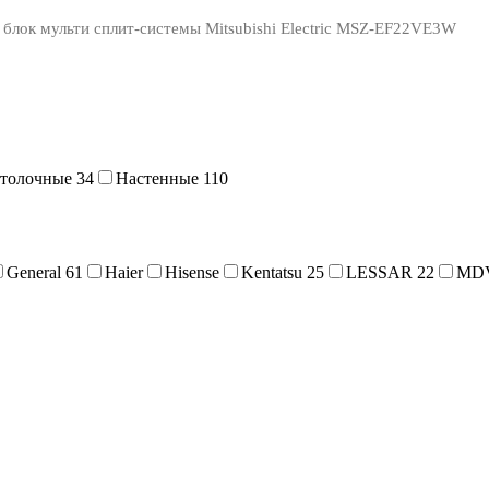
блок мульти сплит-системы Mitsubishi Electric MSZ-EF22VE3W
отолочные
34
Настенные
110
General
61
Haier
Hisense
Kentatsu
25
LESSAR
22
MD