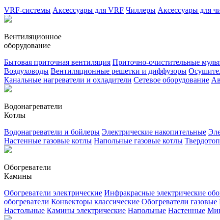
VRF-системы
Аксессуары для VRF
Чиллеры
Аксессуары для ч
Вентиляционное
оборудование
Бытовая приточная вентиляция
Приточно-очистительные муль
Воздуховоды
Вентиляционные решетки и диффузоры
Осушител
Канальные нагреватели и охладители
Сетевое оборудование
Ав
Водонагреватели
Котлы
Водонагреватели и бойлеры
Электрические накопительные
Эле
Настенные газовые котлы
Напольные газовые котлы
Твердото
Обогреватели
Камины
Обогреватели электрические
Инфракрасные электрические обо
обогреватели
Конвекторы классические
Обогреватели газовые
Настольные
Камины электрические
Напольные
Настенные
Ми