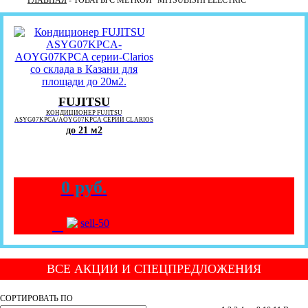
ГЛАВНАЯ
- ТОВАРЫ С МЕТКОЙ “MITSUBISHI ELECTRIC”
FUJITSU
КОНДИЦИОНЕР FUJITSU
ASYG07KPCA/AOYG07KPCA СЕРИИ CLARIOS
до 21 м2
0 руб.
+
ВСЕ АКЦИИ И СПЕЦПРЕДЛОЖЕНИЯ
СОРТИРОВАТЬ ПО