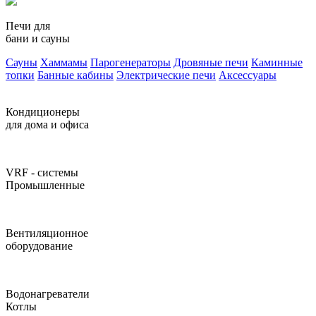
Печи для
бани и сауны
Сауны
Хаммамы
Парогенераторы
Дровяные печи
Каминные
топки
Банные кабины
Электрические печи
Аксессуары
Кондиционеры
для дома и офиса
VRF - системы
Промышленные
Вентиляционное
оборудование
Водонагреватели
Котлы