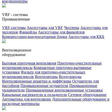
кондиционеры
VRF - системы
Промышленные
VRF-системы
Аксессуары для VRF
Чиллеры
Аксессуары для
чиллеров
Фанкойлы
Аксессуары для фанкойлов
Компрессорно-конденсаторные блоки
Аксессуары для ККБ
Вентиляционное
оборудование
Бытовая приточная вентиляция
Приточно-очистительные
мультикомплексы
Компактные приточно-вытяжные
установки
Фильтр для приточно-очистительных
мультикомплексов
Вентиляторы
Воздуховоды
Вентиляционные решетки и диффузоры
Осушители для
бассейнов
Промышленные осушители
Промышленные
увлажнители
Промышленные вентиляционные установки
Канальные нагреватели и охладители
Сетевое оборудование
Автоматика для вентиляции
Дополнительные оборудование и
расходные материалы