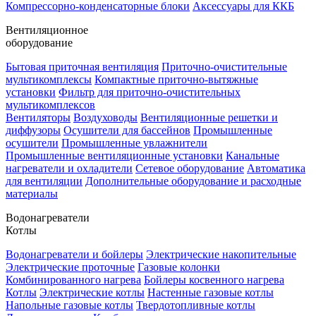
Компрессорно-конденсаторные блоки
Аксессуары для ККБ
Вентиляционное
оборудование
Бытовая приточная вентиляция
Приточно-очистительные
мультикомплексы
Компактные приточно-вытяжные
установки
Фильтр для приточно-очистительных
мультикомплексов
Вентиляторы
Воздуховоды
Вентиляционные решетки и
диффузоры
Осушители для бассейнов
Промышленные
осушители
Промышленные увлажнители
Промышленные вентиляционные установки
Канальные
нагреватели и охладители
Сетевое оборудование
Автоматика
для вентиляции
Дополнительные оборудование и расходные
материалы
Водонагреватели
Котлы
Водонагреватели и бойлеры
Электрические накопительные
Электрические проточные
Газовые колонки
Комбинированного нагрева
Бойлеры косвенного нагрева
Котлы
Электрические котлы
Настенные газовые котлы
Напольные газовые котлы
Твердотопливные котлы