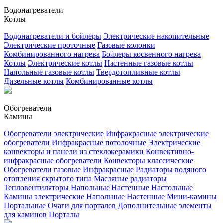
Водонагреватели
Котлы
Водонагреватели и бойлеры
Электрические накопительные
Электрические проточные
Газовые колонки
Комбинированного нагрева
Бойлеры косвенного нагрева
Котлы
Электрические котлы
Настенные газовые котлы
Напольные газовые котлы
Твердотопливные котлы
Дизельные котлы
Комбинированные котлы
Обогреватели
Камины
Обогреватели электрические
Инфракрасные электрические
обогреватели
Инфракрасные потолочные
Электрические
конвекторы и панели из стеклокерамики
Конвективно-
инфракрасные обогреватели
Конвекторы классические
Обогреватели газовые
Инфракрасные
Радиаторы водяного
отопления скрытого типа
Масляные радиаторы
Тепловентиляторы
Напольные
Настенные
Настольные
Камины электрические
Напольные
Настенные
Мини-камины
Портальные
Очаги для порталов
Дополнительные элементы
для каминов
Порталы