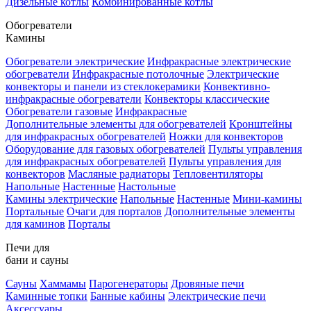
Дизельные котлы
Комбинированные котлы
Обогреватели
Камины
Обогреватели электрические
Инфракрасные электрические
обогреватели
Инфракрасные потолочные
Электрические
конвекторы и панели из стеклокерамики
Конвективно-
инфракрасные обогреватели
Конвекторы классические
Обогреватели газовые
Инфракрасные
Дополнительные элементы для обогревателей
Кронштейны
для инфракрасных обогревателей
Ножки для конвекторов
Оборудование для газовых обогревателей
Пульты управления
для инфракрасных обогревателей
Пульты управления для
конвекторов
Масляные радиаторы
Тепловентиляторы
Напольные
Настенные
Настольные
Камины электрические
Напольные
Настенные
Мини-камины
Портальные
Очаги для порталов
Дополнительные элементы
для каминов
Порталы
Печи для
бани и сауны
Сауны
Хаммамы
Парогенераторы
Дровяные печи
Каминные топки
Банные кабины
Электрические печи
Аксессуары