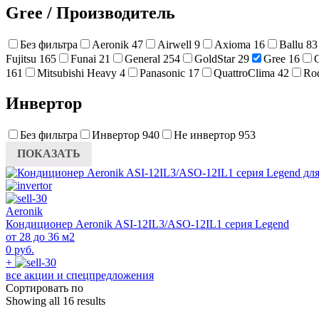
Gree
/
Производитель
Без фильтра
Aeronik
47
Airwell
9
Axioma
16
Ballu
83
Fujitsu
165
Funai
21
General
254
GoldStar
29
Gree
16
161
Mitsubishi Heavy
4
Panasonic
17
QuattroClima
42
Ro
Инвертор
Без фильтра
Инвертор
940
Не инвертор
953
ПОКАЗАТЬ
Aeronik
Кондиционер Aeronik ASI-12IL3/ASO-12IL1 серия Legend
от 28 до 36 м2
0 руб.
+
все акции и спецпредложения
Сортировать по
Showing all 16 results