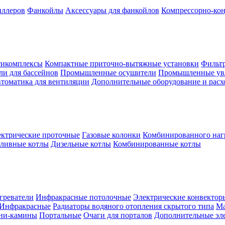
иллеров
Фанкойлы
Аксессуары для фанкойлов
Компрессорно-кон
тикомплексы
Компактные приточно-вытяжные установки
Фильтр
и для бассейнов
Промышленные осушители
Промышленные ув
томатика для вентиляции
Дополнительные оборудование и рас
ктрические проточные
Газовые колонки
Комбинированного наг
пливные котлы
Дизельные котлы
Комбинированные котлы
греватели
Инфракрасные потолочные
Электрические конвектор
Инфракрасные
Радиаторы водяного отопления скрытого типа
Ма
ни-камины
Портальные
Очаги для порталов
Дополнительные эл