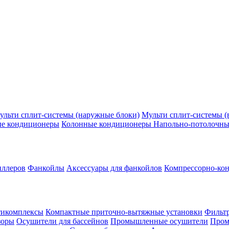
ульти сплит-системы (наружные блоки)
Мульти сплит-системы (
ые кондиционеры
Колонные кондиционеры
Напольно-потолочны
иллеров
Фанкойлы
Аксессуары для фанкойлов
Компрессорно-кон
тикомплексы
Компактные приточно-вытяжные установки
Фильтр
зоры
Осушители для бассейнов
Промышленные осушители
Пром