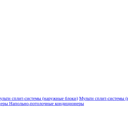
ульти сплит-системы (наружные блоки)
Мульти сплит-системы (
неры
Напольно-потолочные кондиционеры