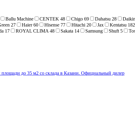
Ballu Machine
CENTEK
48
Chigo
69
Dahatsu
28
Daiki
Green
27
Haier
60
Hisense
77
Hitachi
20
Jax
Kentatsu
182
da
17
ROYAL CLIMA
48
Sakata
14
Samsung
Shuft
5
To