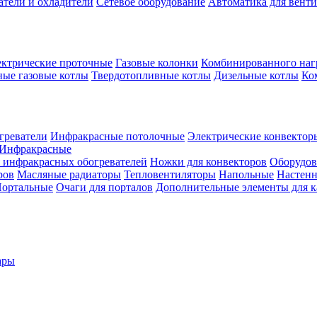
атели и охладители
Сетевое оборудование
Автоматика для вент
ктрические проточные
Газовые колонки
Комбинированного наг
ые газовые котлы
Твердотопливные котлы
Дизельные котлы
Ко
греватели
Инфракрасные потолочные
Электрические конвектор
Инфракрасные
 инфракрасных обогревателей
Ножки для конвекторов
Оборудов
ров
Масляные радиаторы
Тепловентиляторы
Напольные
Настен
ортальные
Очаги для порталов
Дополнительные элементы для 
ары