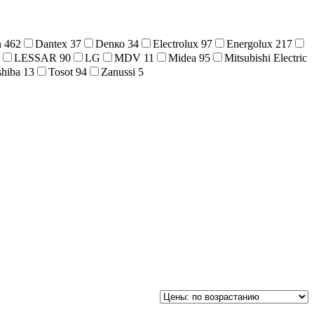
n
462
Dantex
37
Denко
34
Electrolux
97
Energolux
217
LESSAR
90
LG
MDV
11
Midea
95
Mitsubishi Electric
shiba
13
Tosot
94
Zanussi
5