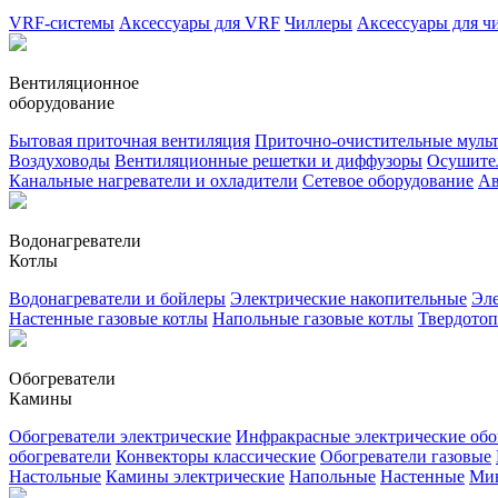
VRF-системы
Аксессуары для VRF
Чиллеры
Аксессуары для ч
Вентиляционное
оборудование
Бытовая приточная вентиляция
Приточно-очистительные муль
Воздуховоды
Вентиляционные решетки и диффузоры
Осушител
Канальные нагреватели и охладители
Сетевое оборудование
Ав
Водонагреватели
Котлы
Водонагреватели и бойлеры
Электрические накопительные
Эле
Настенные газовые котлы
Напольные газовые котлы
Твердото
Обогреватели
Камины
Обогреватели электрические
Инфракрасные электрические обо
обогреватели
Конвекторы классические
Обогреватели газовые
Настольные
Камины электрические
Напольные
Настенные
Ми