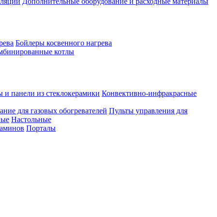
иляции
Дополнительные оборудование и расходные материалы
рева
Бойлеры косвенного нагрева
мбинированные котлы
ы и панели из стеклокерамики
Конвективно-инфракрасные
ание для газовых обогревателей
Пульты управления для
ные
Настольные
каминов
Порталы