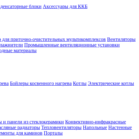
денсаторные блоки
Аксессуары для ККБ
 для приточно-очистительных мультикомплексов
Вентиляторы
лажнители
Промышленные вентиляционные установки
ходные материалы
рева
Бойлеры косвенного нагрева
Котлы
Электрические котлы
ы и панели из стеклокерамики
Конвективно-инфракрасные
сляные радиаторы
Тепловентиляторы
Напольные
Настенные
ементы для каминов
Порталы