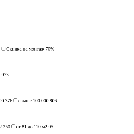
3
Cкидка на монтаж 70%
й
973
000
376
свыше 100.000
806
м2
250
от 81 до 110 м2
95