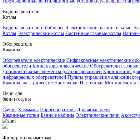
Промышленные вентиляционные установки
Канальные нагрев
Водонагреватели
Котлы
Водонагреватели и бойлеры
Электрические накопительные
Эле
Котлы
Электрические котлы
Настенные газовые котлы
Напольн
Обогреватели
Камины
Обогреватели электрические
Инфракрасные электрические обо
обогреватели
Конвекторы классические
Обогреватели газовые
Дополнительные элементы для обогревателей
Кронштейны для
инфракрасных обогревателей
Пульты управления для конвекто
Камины электрические
Напольные
Настенные
Мини-камины
П
Печи для
бани и сауны
Сауны
Хаммамы
Парогенераторы
Дровяные печи
Каминные топки
Банные кабины
Электрические печи
Аксессу
Фильтр по параметрам