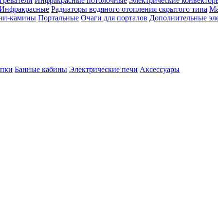
греватели
Инфракрасные потолочные
Электрические конвектор
Инфракрасные
Радиаторы водяного отопления скрытого типа
Ма
ни-камины
Портальные
Очаги для порталов
Дополнительные эл
опки
Банные кабины
Электрические печи
Аксессуары