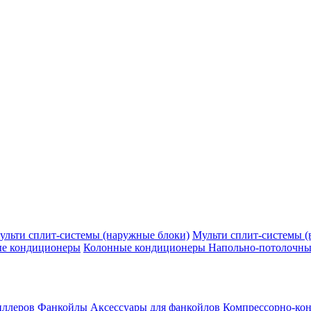
ульти сплит-системы (наружные блоки)
Мульти сплит-системы (
ые кондиционеры
Колонные кондиционеры
Напольно-потолочны
иллеров
Фанкойлы
Аксессуары для фанкойлов
Компрессорно-кон