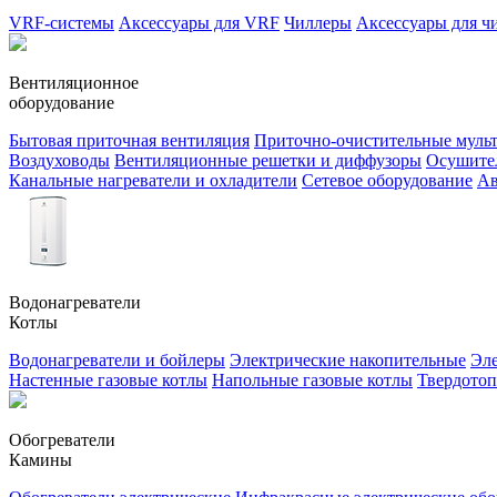
VRF-системы
Аксессуары для VRF
Чиллеры
Аксессуары для ч
Вентиляционное
оборудование
Бытовая приточная вентиляция
Приточно-очистительные муль
Воздуховоды
Вентиляционные решетки и диффузоры
Осушител
Канальные нагреватели и охладители
Сетевое оборудование
Ав
Водонагреватели
Котлы
Водонагреватели и бойлеры
Электрические накопительные
Эле
Настенные газовые котлы
Напольные газовые котлы
Твердото
Обогреватели
Камины