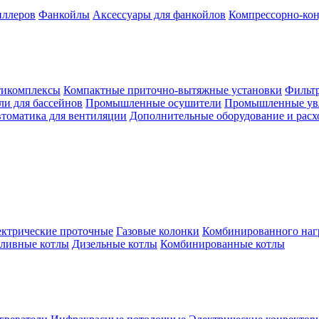
иллеров
Фанкойлы
Аксессуары для фанкойлов
Компрессорно-кон
тикомплексы
Компактные приточно-вытяжные установки
Фильтр
и для бассейнов
Промышленные осушители
Промышленные ув
томатика для вентиляции
Дополнительные оборудование и рас
ктрические проточные
Газовые колонки
Комбинированного наг
пливные котлы
Дизельные котлы
Комбинированные котлы