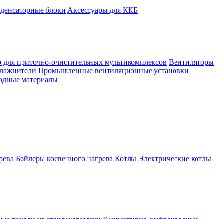
денсаторные блоки
Аксессуары для ККБ
 для приточно-очистительных мультикомплексов
Вентиляторы
лажнители
Промышленные вентиляционные установки
ходные материалы
рева
Бойлеры косвенного нагрева
Котлы
Электрические котлы