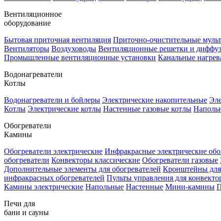
Вентиляционное
оборудование
Бытовая приточная вентиляция
Приточно-очистительные муль
Вентиляторы
Воздуховоды
Вентиляционные решетки и диффу
Промышленные вентиляционные установки
Канальные нагрев
Водонагреватели
Котлы
Водонагреватели и бойлеры
Электрические накопительные
Эле
Котлы
Электрические котлы
Настенные газовые котлы
Напольн
Обогреватели
Камины
Обогреватели электрические
Инфракрасные электрические обо
обогреватели
Конвекторы классические
Обогреватели газовые
Дополнительные элементы для обогревателей
Кронштейны для
инфракрасных обогревателей
Пульты управления для конвекто
Камины электрические
Напольные
Настенные
Мини-камины
П
Печи для
бани и сауны