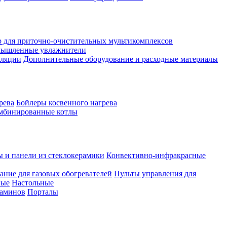
 для приточно-очистительных мультикомплексов
ышленные увлажнители
иляции
Дополнительные оборудование и расходные материалы
рева
Бойлеры косвенного нагрева
мбинированные котлы
ы и панели из стеклокерамики
Конвективно-инфракрасные
ание для газовых обогревателей
Пульты управления для
ные
Настольные
каминов
Порталы