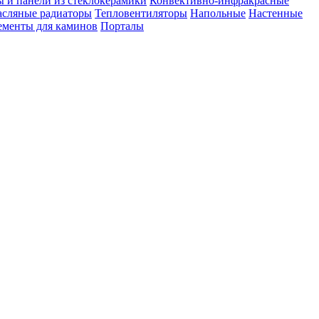
ы и панели из стеклокерамики
Конвективно-инфракрасные
сляные радиаторы
Тепловентиляторы
Напольные
Настенные
ементы для каминов
Порталы