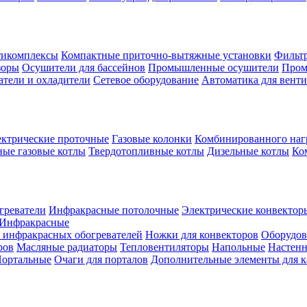
тикомплексы
Компактные приточно-вытяжные установки
Фильтр
зоры
Осушители для бассейнов
Промышленные осушители
Пром
атели и охладители
Сетевое оборудование
Автоматика для вент
ктрические проточные
Газовые колонки
Комбинированного наг
ые газовые котлы
Твердотопливные котлы
Дизельные котлы
Ко
греватели
Инфракрасные потолочные
Электрические конвектор
Инфракрасные
 инфракрасных обогревателей
Ножки для конвекторов
Оборудов
ров
Масляные радиаторы
Тепловентиляторы
Напольные
Настен
ортальные
Очаги для порталов
Дополнительные элементы для 