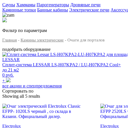
Сауны
Хаммамы
Парогенераторы
Дровяные печи
Каминные топки
Банные кабины
Электрические печи
Аксессу
Фильтр по параметрам
Главная
-
Камины электрические
- Очаги для порталов
подобрать оборудование
LESSAR
Сплит-система LESSAR LS-H07KPA2 / LU-H07KPA2 Cool+
до 21 м2
0 руб.
+
все акции и спецпредложения
Сортировать по
Showing all 5 results
Electrolux
Electrolux