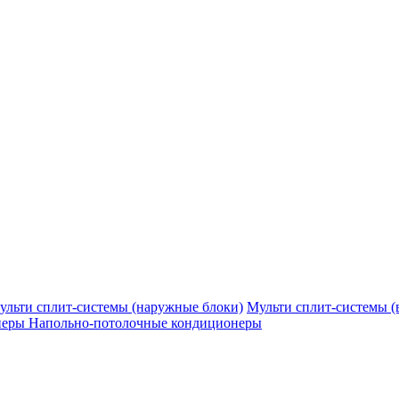
ульти сплит-системы (наружные блоки)
Мульти сплит-системы (
неры
Напольно-потолочные кондиционеры