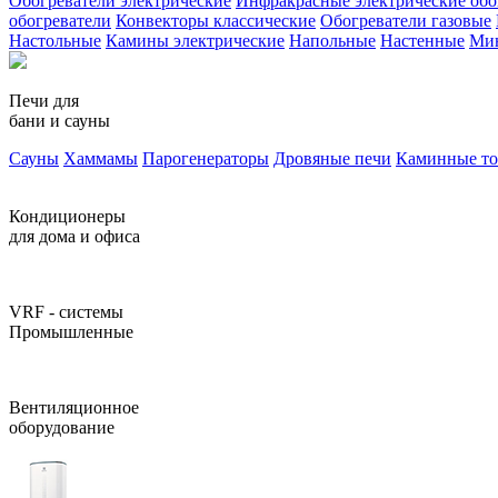
Обогреватели электрические
Инфракрасные электрические обо
обогреватели
Конвекторы классические
Обогреватели газовые
Настольные
Камины электрические
Напольные
Настенные
Ми
Печи для
бани и сауны
Сауны
Хаммамы
Парогенераторы
Дровяные печи
Каминные т
Кондиционеры
для дома и офиса
VRF - системы
Промышленные
Вентиляционное
оборудование