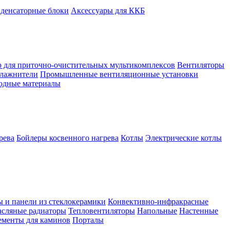
денсаторные блоки
Аксессуары для ККБ
 для приточно-очистительных мультикомплексов
Вентиляторы
лажнители
Промышленные вентиляционные установки
ходные материалы
рева
Бойлеры косвенного нагрева
Котлы
Электрические котлы
ы и панели из стеклокерамики
Конвективно-инфракрасные
сляные радиаторы
Тепловентиляторы
Напольные
Настенные
ементы для каминов
Порталы