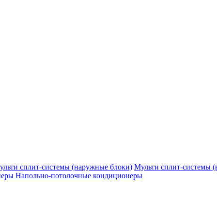
ульти сплит-системы (наружные блоки)
Мульти сплит-системы (
неры
Напольно-потолочные кондиционеры