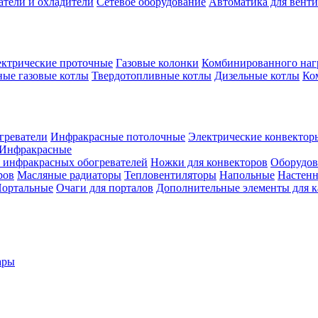
атели и охладители
Сетевое оборудование
Автоматика для вент
ктрические проточные
Газовые колонки
Комбинированного наг
ые газовые котлы
Твердотопливные котлы
Дизельные котлы
Ко
греватели
Инфракрасные потолочные
Электрические конвектор
Инфракрасные
 инфракрасных обогревателей
Ножки для конвекторов
Оборудов
ров
Масляные радиаторы
Тепловентиляторы
Напольные
Настен
ортальные
Очаги для порталов
Дополнительные элементы для 
ары