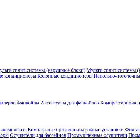
ульти сплит-системы (наружные блоки)
Мульти сплит-системы (
ые кондиционеры
Колонные кондиционеры
Напольно-потолочны
иллеров
Фанкойлы
Аксессуары для фанкойлов
Компрессорно-кон
тикомплексы
Компактные приточно-вытяжные установки
Фильтр
зоры
Осушители для бассейнов
Промышленные осушители
Пром