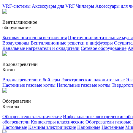
VRF-системы
Аксессуары для VRF
Чиллеры
Аксессуары для ч
Вентиляционное
оборудование
Бытовая приточная вентиляция
Приточно-очистительные муль
Воздуховоды
Вентиляционные решетки и диффузоры
Осушител
Канальные нагреватели и охладители
Сетевое оборудование
Ав
Водонагреватели
Котлы
Водонагреватели и бойлеры
Электрические накопительные
Эле
Настенные газовые котлы
Напольные газовые котлы
Твердото
Обогреватели
Камины
Обогреватели электрические
Инфракрасные электрические обо
обогреватели
Конвекторы классические
Обогреватели газовые
Настольные
Камины электрические
Напольные
Настенные
Ми