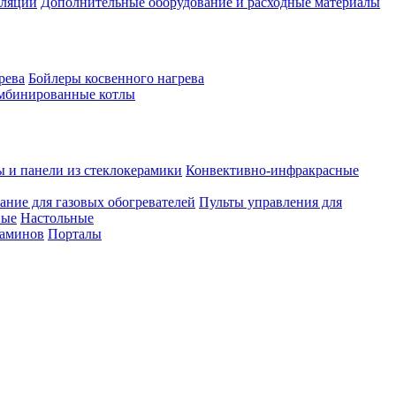
иляции
Дополнительные оборудование и расходные материалы
рева
Бойлеры косвенного нагрева
мбинированные котлы
ы и панели из стеклокерамики
Конвективно-инфракрасные
ание для газовых обогревателей
Пульты управления для
ные
Настольные
каминов
Порталы