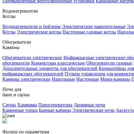
Промышленные вентиляционные установки
Канальные нагрев
Водонагреватели
Котлы
Водонагреватели и бойлеры
Электрические накопительные
Эле
Котлы
Электрические котлы
Настенные газовые котлы
Напольн
Обогреватели
Камины
Обогреватели электрические
Инфракрасные электрические обо
обогреватели
Конвекторы классические
Обогреватели газовые
Дополнительные элементы для обогревателей
Кронштейны для
инфракрасных обогревателей
Пульты управления для конвекто
Камины электрические
Напольные
Настенные
Мини-камины
П
Печи для
бани и сауны
Сауны
Хаммамы
Парогенераторы
Дровяные печи
Каминные топки
Банные кабины
Электрические печи
Аксессу
Фильтр по параметрам