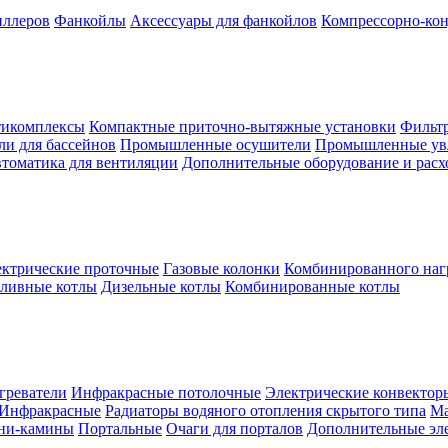
иллеров
Фанкойлы
Аксессуары для фанкойлов
Компрессорно-кон
тикомплексы
Компактные приточно-вытяжные установки
Фильтр
и для бассейнов
Промышленные осушители
Промышленные ув
томатика для вентиляции
Дополнительные оборудование и рас
ктрические проточные
Газовые колонки
Комбинированного наг
пливные котлы
Дизельные котлы
Комбинированные котлы
греватели
Инфракрасные потолочные
Электрические конвектор
Инфракрасные
Радиаторы водяного отопления скрытого типа
Ма
ни-камины
Портальные
Очаги для порталов
Дополнительные эл