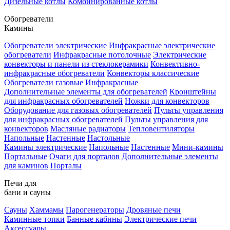
Дизельные котлы
Комбинированные котлы
Обогреватели
Камины
Обогреватели электрические
Инфракрасные электрические
обогреватели
Инфракрасные потолочные
Электрические
конвекторы и панели из стеклокерамики
Конвективно-
инфракрасные обогреватели
Конвекторы классические
Обогреватели газовые
Инфракрасные
Дополнительные элементы для обогревателей
Кронштейны
для инфракрасных обогревателей
Ножки для конвекторов
Оборудование для газовых обогревателей
Пульты управления
для инфракрасных обогревателей
Пульты управления для
конвекторов
Масляные радиаторы
Тепловентиляторы
Напольные
Настенные
Настольные
Камины электрические
Напольные
Настенные
Мини-камины
Портальные
Очаги для порталов
Дополнительные элементы
для каминов
Порталы
Печи для
бани и сауны
Сауны
Хаммамы
Парогенераторы
Дровяные печи
Каминные топки
Банные кабины
Электрические печи
Аксессуары