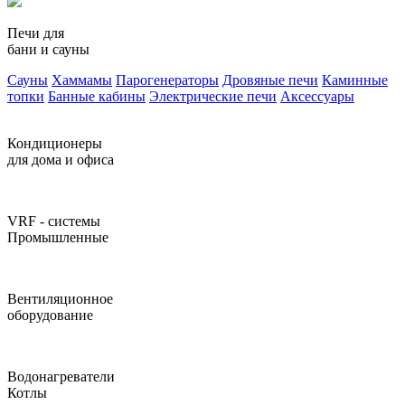
Печи для
бани и сауны
Сауны
Хаммамы
Парогенераторы
Дровяные печи
Каминные
топки
Банные кабины
Электрические печи
Аксессуары
Кондиционеры
для дома и офиса
VRF - системы
Промышленные
Вентиляционное
оборудование
Водонагреватели
Котлы