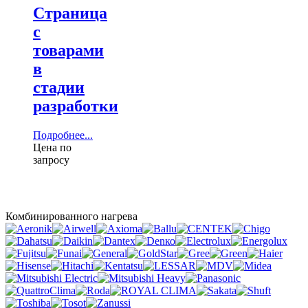
Страница
с
товарами
в
стадии
разработки
Подробнее...
Цена по
запросу
Комбинированного нагрева