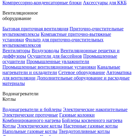
Компрессорно-конденсаторные блоки
Аксессуары для ККБ
Вентиляционное
оборудование
Бытовая приточная вентиляция
Приточно-очистительные
мультикомплексы
Компактные приточно-вытяжные
установки
Фильтр для приточно-очистительных
мультикомплексов
Вентиляторы
Воздуховоды
Вентиляционные решетки и
диффузоры
Осушители для бассейнов
Промышленные
осушители
Промышленные увлажнители
Промышленные вентиляционные установки
Канальные
нагреватели и охладители
Сетевое оборудование
Автоматика
для вентиляции
Дополнительные оборудование и расходные
материалы
Водонагреватели
Котлы
Водонагреватели и бойлеры
Электрические накопительные
Электрические проточные
Газовые колонки
Комбинированного нагрева
Бойлеры косвенного нагрева
Котлы
Электрические котлы
Настенные газовые котлы
Напольные газовые котлы
Твердотопливные котлы