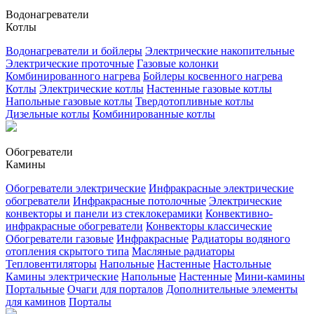
Водонагреватели
Котлы
Водонагреватели и бойлеры
Электрические накопительные
Электрические проточные
Газовые колонки
Комбинированного нагрева
Бойлеры косвенного нагрева
Котлы
Электрические котлы
Настенные газовые котлы
Напольные газовые котлы
Твердотопливные котлы
Дизельные котлы
Комбинированные котлы
Обогреватели
Камины
Обогреватели электрические
Инфракрасные электрические
обогреватели
Инфракрасные потолочные
Электрические
конвекторы и панели из стеклокерамики
Конвективно-
инфракрасные обогреватели
Конвекторы классические
Обогреватели газовые
Инфракрасные
Радиаторы водяного
отопления скрытого типа
Масляные радиаторы
Тепловентиляторы
Напольные
Настенные
Настольные
Камины электрические
Напольные
Настенные
Мини-камины
Портальные
Очаги для порталов
Дополнительные элементы
для каминов
Порталы