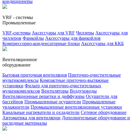
кондиционеры
VRF - системы
Промышленные
VRF-системы
Аксессуары для VRF
Чиллеры
Аксессуары для
чиллеров
Фанкойлы
Аксессуары для фанкойлов
Компрессорно-конденсаторные блоки
Аксессуары для ККБ
Вентиляционное
оборудование
Бытовая приточная вентиляция
Приточно-очистительные
мультикомплексы
Компактные приточно-вытяжные
установки
Фильтр для приточно-очистительных
мультикомплексов
Вентиляторы
Воздуховоды
Вентиляционные решетки и диффузоры
Осушители для
бассейнов
Промышленные осушители
Промышленные
увлажнители
Промышленные вентиляционные установки
Канальные нагреватели и охладители
Сетевое оборудование
Автоматика для вентиляции
Дополнительные оборудование и
расходные материалы