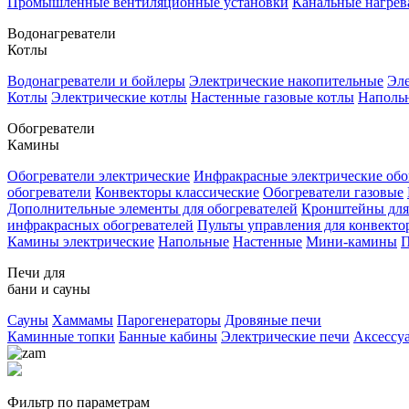
Промышленные вентиляционные установки
Канальные нагрев
Водонагреватели
Котлы
Водонагреватели и бойлеры
Электрические накопительные
Эле
Котлы
Электрические котлы
Настенные газовые котлы
Напольн
Обогреватели
Камины
Обогреватели электрические
Инфракрасные электрические обо
обогреватели
Конвекторы классические
Обогреватели газовые
Дополнительные элементы для обогревателей
Кронштейны для
инфракрасных обогревателей
Пульты управления для конвекто
Камины электрические
Напольные
Настенные
Мини-камины
П
Печи для
бани и сауны
Сауны
Хаммамы
Парогенераторы
Дровяные печи
Каминные топки
Банные кабины
Электрические печи
Аксессу
Фильтр по параметрам