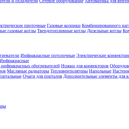
атели и охладители
Сетевое оборудование
Автоматика для вент
ктрические проточные
Газовые колонки
Комбинированного наг
ые газовые котлы
Твердотопливные котлы
Дизельные котлы
Ко
греватели
Инфракрасные потолочные
Электрические конвектор
Инфракрасные
 инфракрасных обогревателей
Ножки для конвекторов
Оборудов
ров
Масляные радиаторы
Тепловентиляторы
Напольные
Настен
ортальные
Очаги для порталов
Дополнительные элементы для 
ары