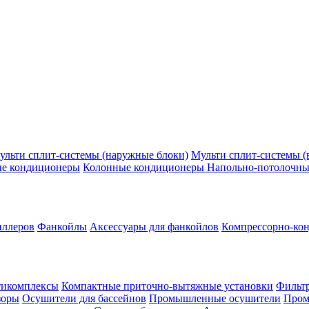
ульти сплит-системы (наружные блоки)
Мульти сплит-системы (
ые кондиционеры
Колонные кондиционеры
Напольно-потолочны
иллеров
Фанкойлы
Аксессуары для фанкойлов
Компрессорно-кон
тикомплексы
Компактные приточно-вытяжные установки
Фильтр
зоры
Осушители для бассейнов
Промышленные осушители
Пром