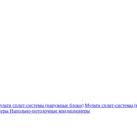
ульти сплит-системы (наружные блоки)
Мульти сплит-системы (
неры
Напольно-потолочные кондиционеры