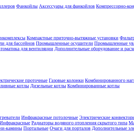
иллеров
Фанкойлы
Аксессуары для фанкойлов
Компрессорно-кон
тикомплексы
Компактные приточно-вытяжные установки
Фильтр
и для бассейнов
Промышленные осушители
Промышленные ув
томатика для вентиляции
Дополнительные оборудование и рас
ктрические проточные
Газовые колонки
Комбинированного наг
пливные котлы
Дизельные котлы
Комбинированные котлы
греватели
Инфракрасные потолочные
Электрические конвектор
Инфракрасные
Радиаторы водяного отопления скрытого типа
Ма
ни-камины
Портальные
Очаги для порталов
Дополнительные эл