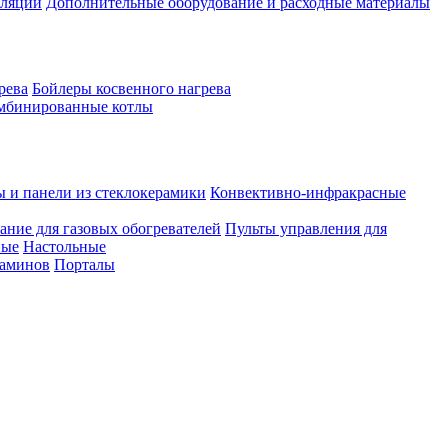
иляции
Дополнительные оборудование и расходные материалы
рева
Бойлеры косвенного нагрева
мбинированные котлы
ы и панели из стеклокерамики
Конвективно-инфракрасные
ание для газовых обогревателей
Пульты управления для
ные
Настольные
каминов
Порталы