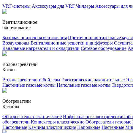
VRF-системы
Аксессуары для VRF
Чиллеры
Аксессуары для ч
Вентиляционное
оборудование
Бытовая приточная вентиляция
Приточно-очистительные муль
Воздуховоды
Вентиляционные решетки и диффузоры
Осушител
Канальные нагреватели и охладители
Сетевое оборудование
Ав
Водонагреватели
Котлы
Водонагреватели и бойлеры
Электрические накопительные
Эле
Настенные газовые котлы
Напольные газовые котлы
Твердото
Обогреватели
Камины
Обогреватели электрические
Инфракрасные электрические обо
обогреватели
Конвекторы классические
Обогреватели газовые
Настольные
Камины электрические
Напольные
Настенные
Ми