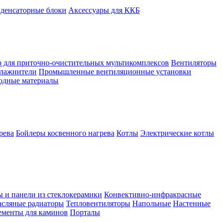
денсаторные блоки
Аксессуары для ККБ
 для приточно-очистительных мультикомплексов
Вентиляторы
лажнители
Промышленные вентиляционные установки
ходные материалы
рева
Бойлеры косвенного нагрева
Котлы
Электрические котлы
ы и панели из стеклокерамики
Конвективно-инфракрасные
сляные радиаторы
Тепловентиляторы
Напольные
Настенные
ементы для каминов
Порталы