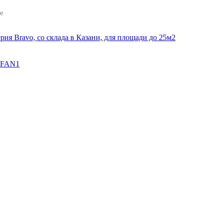
е
HFAN1