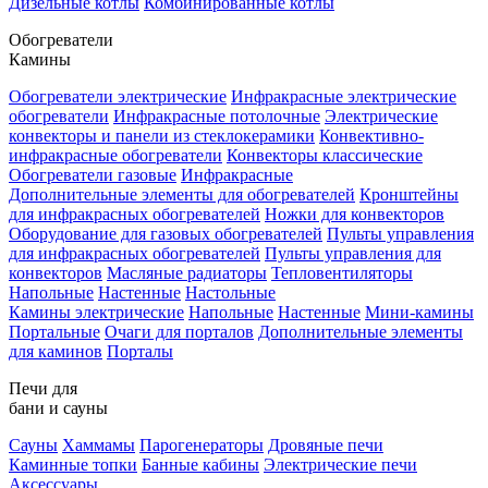
Дизельные котлы
Комбинированные котлы
Обогреватели
Камины
Обогреватели электрические
Инфракрасные электрические
обогреватели
Инфракрасные потолочные
Электрические
конвекторы и панели из стеклокерамики
Конвективно-
инфракрасные обогреватели
Конвекторы классические
Обогреватели газовые
Инфракрасные
Дополнительные элементы для обогревателей
Кронштейны
для инфракрасных обогревателей
Ножки для конвекторов
Оборудование для газовых обогревателей
Пульты управления
для инфракрасных обогревателей
Пульты управления для
конвекторов
Масляные радиаторы
Тепловентиляторы
Напольные
Настенные
Настольные
Камины электрические
Напольные
Настенные
Мини-камины
Портальные
Очаги для порталов
Дополнительные элементы
для каминов
Порталы
Печи для
бани и сауны
Сауны
Хаммамы
Парогенераторы
Дровяные печи
Каминные топки
Банные кабины
Электрические печи
Аксессуары