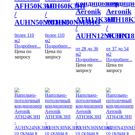
кондиционер
кондици
AFH50K3HI
AFH60K3HI
Aeronik
Aeronik
/
/
ATH12K3HI
ATH18K
AUHN50NM3HO
AUHN60NM3HO
/
/
AUHN12NK3HO
AUHN1
более 110
более 110
м2
м2
Подробнее...
Подробнее...
от 28 до 36
от 37 до 54
Цена по
Цена по
м2
м2
запросу
запросу
Подробнее...
Подробнее...
Цена по
Цена по
запросу
запросу