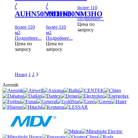
/
/
более 110
AUHN50NM3HO
AUHN60NM3HO
м2
Подробнее...
Цена по
более 110
более 110
запросу
м2
м2
Подробнее...
Подробнее...
Цена по
Цена по
запросу
запросу
Назад
1
2
3
Aeronik