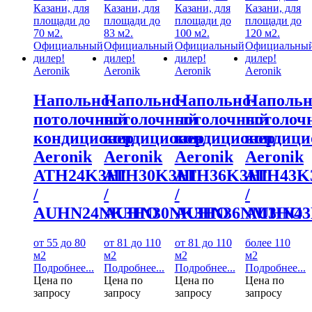
Aeronik
Aeronik
Aeronik
Aeronik
Напольно-
Напольно-
Напольно-
Напольн
потолочный
потолочный
потолочный
потолоч
кондиционер
кондиционер
кондиционер
кондици
Aeronik
Aeronik
Aeronik
Aeronik
ATH24K3HI
ATH30K3HI
ATH36K3HI
ATH43K
/
/
/
/
AUHN24NK3HO
AUHN30NK3HO
AUHN36NM3HO
AUHN4
от 55 до 80
от 81 до 110
от 81 до 110
более 110
м2
м2
м2
м2
Подробнее...
Подробнее...
Подробнее...
Подробнее...
Цена по
Цена по
Цена по
Цена по
запросу
запросу
запросу
запросу