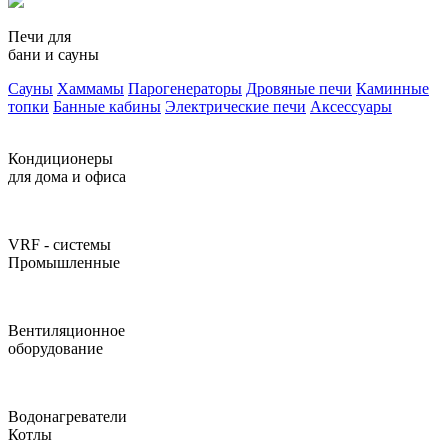
Печи для
бани и сауны
Сауны
Хаммамы
Парогенераторы
Дровяные печи
Каминные
топки
Банные кабины
Электрические печи
Аксессуары
Кондиционеры
для дома и офиса
VRF - системы
Промышленные
Вентиляционное
оборудование
Водонагреватели
Котлы