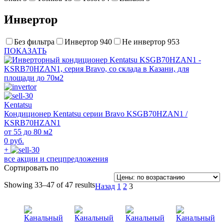
Инвертор
Без фильтра
Инвертор
940
Не инвертор
953
ПОКАЗАТЬ
Kentatsu
Кондиционер Kentatsu серии Bravo KSGB70HZAN1 /
KSRB70HZAN1
от 55 до 80 м2
0 руб.
+
все акции и спецпредложения
Сортировать по
Showing 33–47 of 47 results
Назад
1
2
3