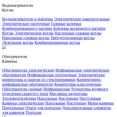
Водонагреватели
Котлы
Водонагреватели и бойлеры
Электрические накопительные
Электрические проточные
Газовые колонки
Комбинированного нагрева
Бойлеры косвенного нагрева
Котлы
Электрические котлы
Настенные газовые котлы
Напольные газовые котлы
Твердотопливные котлы
Дизельные котлы
Комбинированные котлы
Обогреватели
Камины
Обогреватели электрические
Инфракрасные электрические
обогреватели
Инфракрасные потолочные
Электрические
конвекторы и панели из стеклокерамики
Конвективно-
инфракрасные обогреватели
Конвекторы классические
Обогреватели газовые
Инфракрасные
Радиаторы водяного
отопления скрытого типа
Масляные радиаторы
Тепловентиляторы
Напольные
Настенные
Настольные
Камины электрические
Напольные
Настенные
Мини-камины
Портальные
Очаги для порталов
Дополнительные элементы
для каминов
Порталы