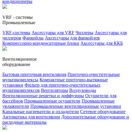
кондиционеры
VRF - системы
Промышленные
VRF-системы
Аксессуары для VRF
Чиллеры
Аксессуары для
чиллеров
Фанкойлы
Аксессуары для фанкойлов
Компрессорно-конденсаторные блоки
Аксессуары для ККБ
Вентиляционное
оборудование
Бытовая приточная вентиляция
Приточно-очистительные
мультикомплексы
Компактные приточно-вытяжные
установки
Фильтр для приточно-очистительных
мультикомплексов
Вентиляторы
Воздуховоды
Вентиляционные решетки и диффузоры
Осушители для
бассейнов
Промышленные осушители
Промышленные
увлажнители
Промышленные вентиляционные установки
Канальные нагреватели и охладители
Сетевое оборудование
Автоматика для вентиляции
Дополнительные оборудование и
расходные материалы