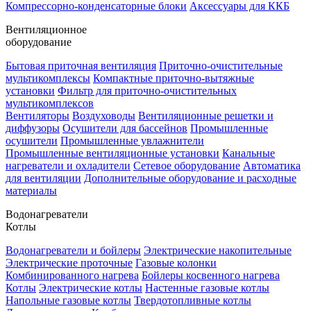
Компрессорно-конденсаторные блоки
Аксессуары для ККБ
Вентиляционное
оборудование
Бытовая приточная вентиляция
Приточно-очистительные
мультикомплексы
Компактные приточно-вытяжные
установки
Фильтр для приточно-очистительных
мультикомплексов
Вентиляторы
Воздуховоды
Вентиляционные решетки и
диффузоры
Осушители для бассейнов
Промышленные
осушители
Промышленные увлажнители
Промышленные вентиляционные установки
Канальные
нагреватели и охладители
Сетевое оборудование
Автоматика
для вентиляции
Дополнительные оборудование и расходные
материалы
Водонагреватели
Котлы
Водонагреватели и бойлеры
Электрические накопительные
Электрические проточные
Газовые колонки
Комбинированного нагрева
Бойлеры косвенного нагрева
Котлы
Электрические котлы
Настенные газовые котлы
Напольные газовые котлы
Твердотопливные котлы