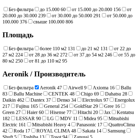
Без фильтра
до 15.000
60
от 15.000 до 20.000
156
от
20.000 до 30.000
239
от 30.000 до 50.000
291
от 50.000 до
100.000
376
свыше 100.000
806
Площадь
Без фильтра
более 110 м2
131
до 21 м2
131
от 22 до
27 м2
224
от 28 до 36 м2
272
от 37 до 54 м2
246
от 55 до
80 м2
250
от 81 до 110 м2
95
Aeronik
/
Производитель
Без фильтра
Aeronik
47
Airwell
9
Axioma
16
Ballu
83
Ballu Machine
CENTEK
48
Chigo
69
Dahatsu
28
Daikin
462
Dantex
37
Denко
34
Electrolux
97
Energolux
217
Fujitsu
165
General
254
GoldStar
29
Gree
16
Green
27
Haier
60
Hisense
77
Hitachi
20
Jax
Kentatsu
182
LESSAR
90
LG
MDV
11
Midea
95
Mitsubishi
Electric
161
Mitsubishi Heavy
4
Panasonic
17
QuattroClima
42
Roda
17
ROYAL CLIMA
48
Sakata
14
Samsung
Shuft
5
Toshiba
13
Tosot
94
Zanussi
5