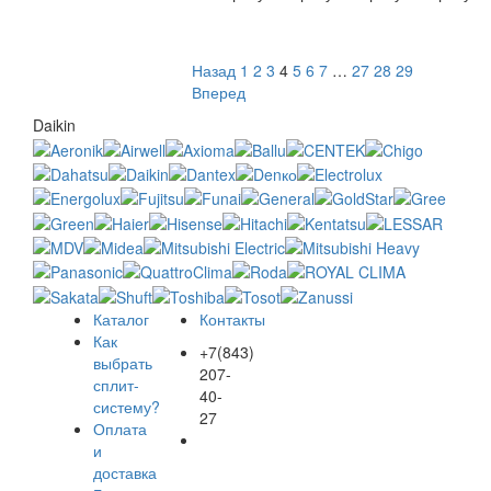
Назад
1
2
3
4
5
6
7
…
27
28
29
Вперед
Daikin
Каталог
Контакты
Как
+7(843)
выбрать
207-
сплит-
40-
систему?
27
Оплата
и
доставка