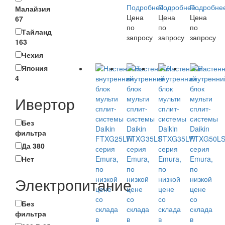
Подробнее...
Подробнее...
Подробнее
Малайзия
Цена
Цена
Цена
67
по
по
по
Тайланд
запросу
запросу
запросу
163
Чехия
Япония
4
Ивертор
Без
фильтра
Да
380
Нет
Электропитание
Без
фильтра