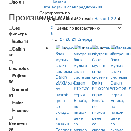
до 8
1
все акции и спецпредложения
Сортировать по
Производитель
Showing 49–64 of 462 results
Назад
1
2
3
4
5
Без
6
фильтра
7
…
27
28
29
Вперед
Ballu
15
Daikin
68
Electrolux
Fujitsu
56
General
61
Haier
Hisense
Kentatsu
25