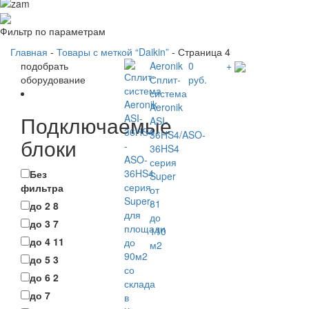
Фильтр по параметрам
Главная
-
Товары с меткой “Daikin”
- Страница 4
подобрать
Aeronik
0
+
оборудование
Сплит-
руб.
система
Aeronik
Подключаемые
ASI-
36HS4/ASO-
блоки
36HS4
серия
Без
Super
фильтра
от
81
до 2
8
до
до 3
7
110
до 4
11
м2
до 5
3
до 6
2
до 7