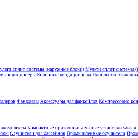
ульти сплит-системы (наружные блоки)
Мульти сплит-системы (
ые кондиционеры
Колонные кондиционеры
Напольно-потолочны
иллеров
Фанкойлы
Аксессуары для фанкойлов
Компрессорно-кон
тикомплексы
Компактные приточно-вытяжные установки
Фильтр
зоры
Осушители для бассейнов
Промышленные осушители
Пром