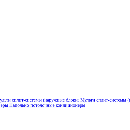
ульти сплит-системы (наружные блоки)
Мульти сплит-системы (
неры
Напольно-потолочные кондиционеры