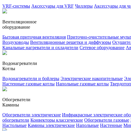
VRF-системы
Аксессуары для VRF
Чиллеры
Аксессуары для ч
Вентиляционное
оборудование
Бытовая приточная вентиляция
Приточно-очистительные муль
Воздуховоды
Вентиляционные решетки и диффузоры
Осушител
Канальные нагреватели и охладители
Сетевое оборудование
Ав
Водонагреватели
Котлы
Водонагреватели и бойлеры
Электрические накопительные
Эле
Настенные газовые котлы
Напольные газовые котлы
Твердото
Обогреватели
Камины
Обогреватели электрические
Инфракрасные электрические обо
обогреватели
Конвекторы классические
Обогреватели газовые
Настольные
Камины электрические
Напольные
Настенные
Ми