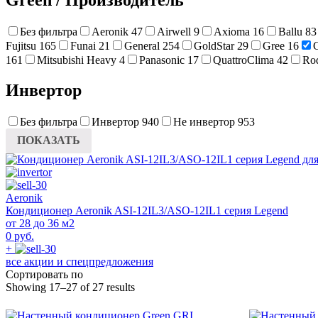
Без фильтра
Aeronik
47
Airwell
9
Axioma
16
Ballu
83
Fujitsu
165
Funai
21
General
254
GoldStar
29
Gree
16
161
Mitsubishi Heavy
4
Panasonic
17
QuattroClima
42
Ro
Инвертор
Без фильтра
Инвертор
940
Не инвертор
953
ПОКАЗАТЬ
Aeronik
Кондиционер Aeronik ASI-12IL3/ASO-12IL1 серия Legend
от 28 до 36 м2
0 руб.
+
все акции и спецпредложения
Сортировать по
Showing 17–27 of 27 results