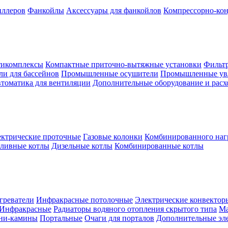
иллеров
Фанкойлы
Аксессуары для фанкойлов
Компрессорно-кон
тикомплексы
Компактные приточно-вытяжные установки
Фильтр
и для бассейнов
Промышленные осушители
Промышленные ув
томатика для вентиляции
Дополнительные оборудование и рас
ктрические проточные
Газовые колонки
Комбинированного наг
пливные котлы
Дизельные котлы
Комбинированные котлы
греватели
Инфракрасные потолочные
Электрические конвектор
Инфракрасные
Радиаторы водяного отопления скрытого типа
Ма
ни-камины
Портальные
Очаги для порталов
Дополнительные эл