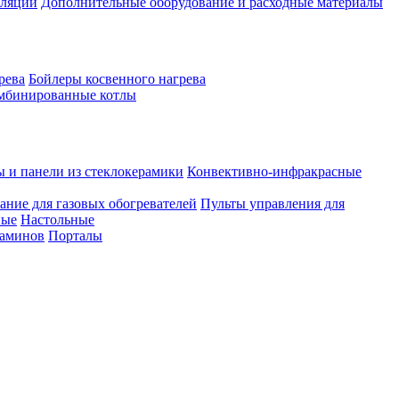
иляции
Дополнительные оборудование и расходные материалы
рева
Бойлеры косвенного нагрева
мбинированные котлы
ы и панели из стеклокерамики
Конвективно-инфракрасные
ание для газовых обогревателей
Пульты управления для
ные
Настольные
каминов
Порталы