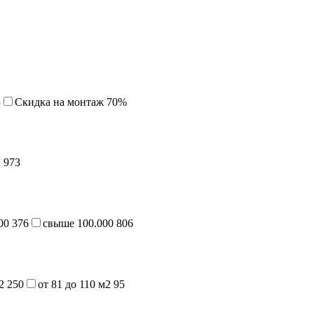
3
Cкидка на монтаж 70%
й
973
000
376
свыше 100.000
806
м2
250
от 81 до 110 м2
95