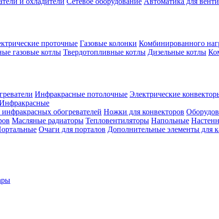
атели и охладители
Сетевое оборудование
Автоматика для вент
ктрические проточные
Газовые колонки
Комбинированного наг
ые газовые котлы
Твердотопливные котлы
Дизельные котлы
Ко
греватели
Инфракрасные потолочные
Электрические конвектор
Инфракрасные
 инфракрасных обогревателей
Ножки для конвекторов
Оборудов
ров
Масляные радиаторы
Тепловентиляторы
Напольные
Настен
ортальные
Очаги для порталов
Дополнительные элементы для 
ары