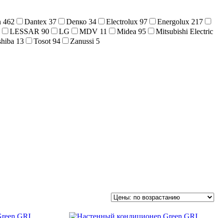
n
462
Dantex
37
Denко
34
Electrolux
97
Energolux
217
LESSAR
90
LG
MDV
11
Midea
95
Mitsubishi Electric
shiba
13
Tosot
94
Zanussi
5