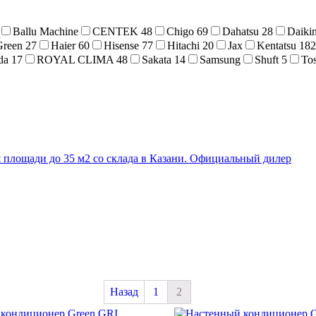
Ballu Machine
CENTEK
48
Chigo
69
Dahatsu
28
Daiki
Green
27
Haier
60
Hisense
77
Hitachi
20
Jax
Kentatsu
182
da
17
ROYAL CLIMA
48
Sakata
14
Samsung
Shuft
5
To
Назад
1
2