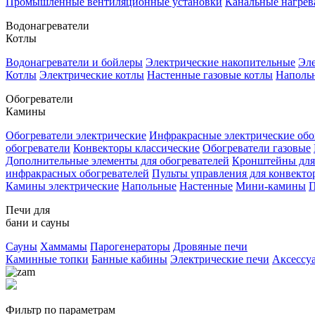
Промышленные вентиляционные установки
Канальные нагрев
Водонагреватели
Котлы
Водонагреватели и бойлеры
Электрические накопительные
Эле
Котлы
Электрические котлы
Настенные газовые котлы
Напольн
Обогреватели
Камины
Обогреватели электрические
Инфракрасные электрические обо
обогреватели
Конвекторы классические
Обогреватели газовые
Дополнительные элементы для обогревателей
Кронштейны для
инфракрасных обогревателей
Пульты управления для конвекто
Камины электрические
Напольные
Настенные
Мини-камины
П
Печи для
бани и сауны
Сауны
Хаммамы
Парогенераторы
Дровяные печи
Каминные топки
Банные кабины
Электрические печи
Аксессу
Фильтр по параметрам