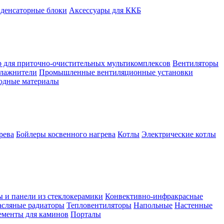
денсаторные блоки
Аксессуары для ККБ
 для приточно-очистительных мультикомплексов
Вентиляторы
лажнители
Промышленные вентиляционные установки
ходные материалы
рева
Бойлеры косвенного нагрева
Котлы
Электрические котлы
ы и панели из стеклокерамики
Конвективно-инфракрасные
сляные радиаторы
Тепловентиляторы
Напольные
Настенные
ементы для каминов
Порталы