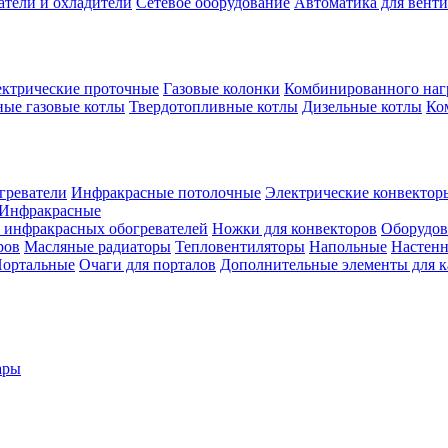
атели и охладители
Сетевое оборудование
Автоматика для вент
ктрические проточные
Газовые колонки
Комбинированного наг
ые газовые котлы
Твердотопливные котлы
Дизельные котлы
Ко
греватели
Инфракрасные потолочные
Электрические конвектор
Инфракрасные
 инфракрасных обогревателей
Ножки для конвекторов
Оборудов
ров
Масляные радиаторы
Тепловентиляторы
Напольные
Настен
ортальные
Очаги для порталов
Дополнительные элементы для 
ары