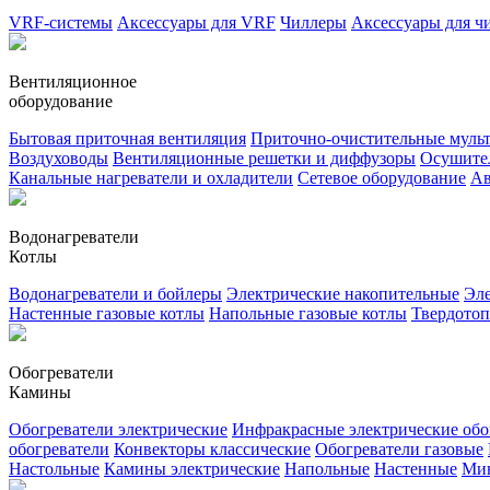
VRF-системы
Аксессуары для VRF
Чиллеры
Аксессуары для ч
Вентиляционное
оборудование
Бытовая приточная вентиляция
Приточно-очистительные муль
Воздуховоды
Вентиляционные решетки и диффузоры
Осушител
Канальные нагреватели и охладители
Сетевое оборудование
Ав
Водонагреватели
Котлы
Водонагреватели и бойлеры
Электрические накопительные
Эле
Настенные газовые котлы
Напольные газовые котлы
Твердото
Обогреватели
Камины
Обогреватели электрические
Инфракрасные электрические обо
обогреватели
Конвекторы классические
Обогреватели газовые
Настольные
Камины электрические
Напольные
Настенные
Ми