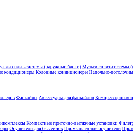
ульти сплит-системы (наружные блоки)
Мульти сплит-системы (
ые кондиционеры
Колонные кондиционеры
Напольно-потолочны
иллеров
Фанкойлы
Аксессуары для фанкойлов
Компрессорно-кон
тикомплексы
Компактные приточно-вытяжные установки
Фильтр
зоры
Осушители для бассейнов
Промышленные осушители
Пром