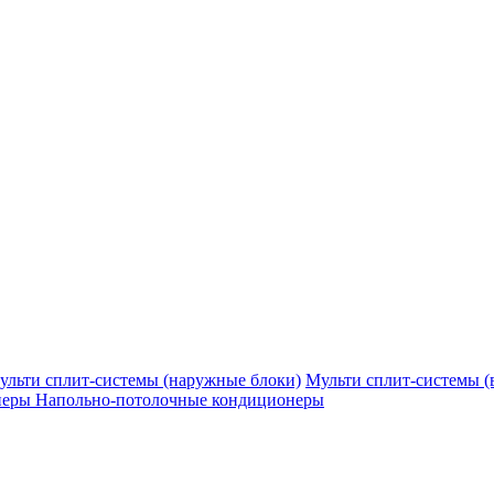
ульти сплит-системы (наружные блоки)
Мульти сплит-системы (
неры
Напольно-потолочные кондиционеры