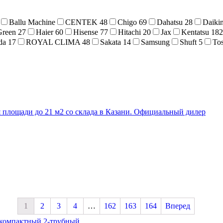
Ballu Machine
CENTEK
48
Chigo
69
Dahatsu
28
Daiki
Green
27
Haier
60
Hisense
77
Hitachi
20
Jax
Kentatsu
182
da
17
ROYAL CLIMA
48
Sakata
14
Samsung
Shuft
5
To
1
2
3
4
…
162
163
164
Вперед