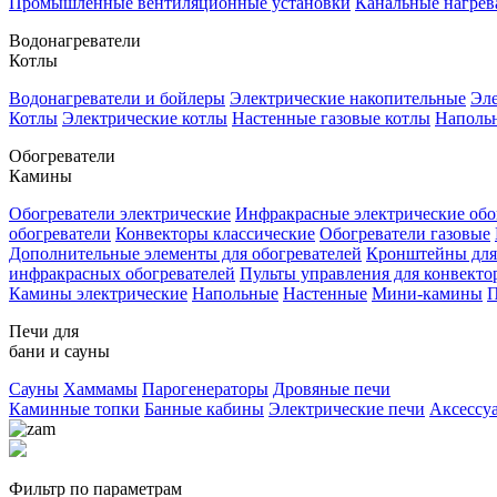
Промышленные вентиляционные установки
Канальные нагрев
Водонагреватели
Котлы
Водонагреватели и бойлеры
Электрические накопительные
Эле
Котлы
Электрические котлы
Настенные газовые котлы
Напольн
Обогреватели
Камины
Обогреватели электрические
Инфракрасные электрические обо
обогреватели
Конвекторы классические
Обогреватели газовые
Дополнительные элементы для обогревателей
Кронштейны для
инфракрасных обогревателей
Пульты управления для конвекто
Камины электрические
Напольные
Настенные
Мини-камины
П
Печи для
бани и сауны
Сауны
Хаммамы
Парогенераторы
Дровяные печи
Каминные топки
Банные кабины
Электрические печи
Аксессу
Фильтр по параметрам