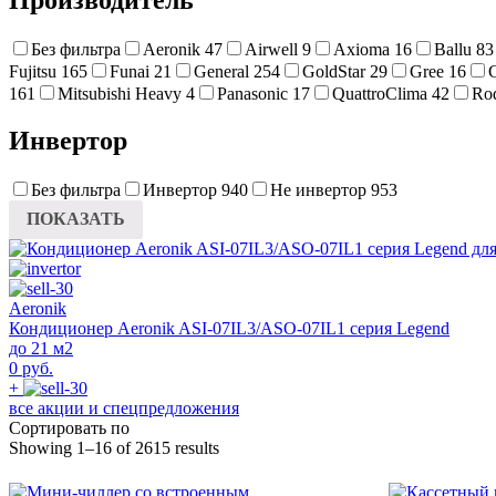
Без фильтра
Aeronik
47
Airwell
9
Axioma
16
Ballu
83
Fujitsu
165
Funai
21
General
254
GoldStar
29
Gree
16
161
Mitsubishi Heavy
4
Panasonic
17
QuattroClima
42
Ro
Инвертор
Без фильтра
Инвертор
940
Не инвертор
953
ПОКАЗАТЬ
Aeronik
Кондиционер Aeronik ASI-07IL3/ASO-07IL1 серия Legend
до 21 м2
0 руб.
+
все акции и спецпредложения
Сортировать по
Showing 1–16 of 2615 results