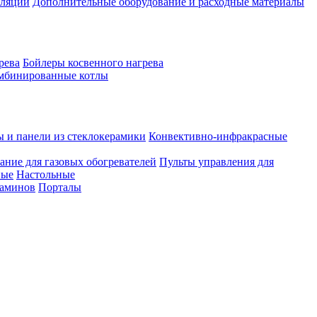
иляции
Дополнительные оборудование и расходные материалы
рева
Бойлеры косвенного нагрева
мбинированные котлы
ы и панели из стеклокерамики
Конвективно-инфракрасные
ание для газовых обогревателей
Пульты управления для
ные
Настольные
каминов
Порталы