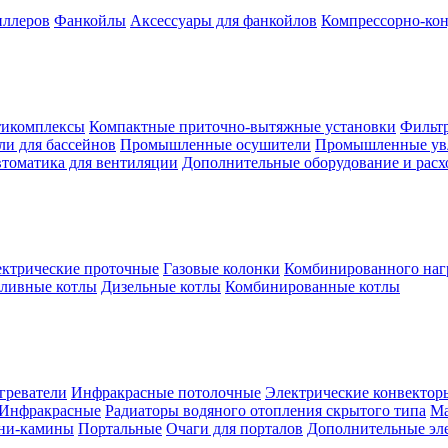
иллеров
Фанкойлы
Аксессуары для фанкойлов
Компрессорно-кон
тикомплексы
Компактные приточно-вытяжные установки
Фильтр
и для бассейнов
Промышленные осушители
Промышленные ув
томатика для вентиляции
Дополнительные оборудование и рас
ктрические проточные
Газовые колонки
Комбинированного наг
пливные котлы
Дизельные котлы
Комбинированные котлы
греватели
Инфракрасные потолочные
Электрические конвектор
Инфракрасные
Радиаторы водяного отопления скрытого типа
Ма
ни-камины
Портальные
Очаги для порталов
Дополнительные эл