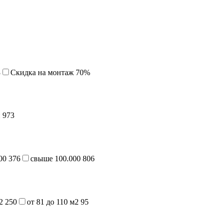
3
Cкидка на монтаж 70%
й
973
000
376
свыше 100.000
806
м2
250
от 81 до 110 м2
95