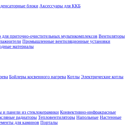
денсаторные блоки
Аксессуары для ККБ
 для приточно-очистительных мультикомплексов
Вентиляторы
лажнители
Промышленные вентиляционные установки
ходные материалы
рева
Бойлеры косвенного нагрева
Котлы
Электрические котлы
ы и панели из стеклокерамики
Конвективно-инфракрасные
сляные радиаторы
Тепловентиляторы
Напольные
Настенные
ементы для каминов
Порталы