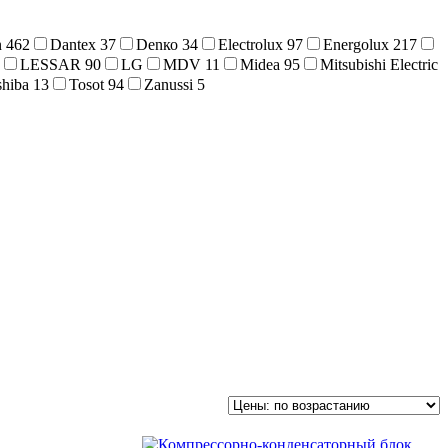
n
462
Dantex
37
Denко
34
Electrolux
97
Energolux
217
LESSAR
90
LG
MDV
11
Midea
95
Mitsubishi Electric
shiba
13
Tosot
94
Zanussi
5